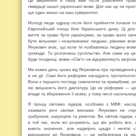
Це звернення я пишу вам після ухвалення прав
ліквідації нашої української мови. Для нас це не про
ще один замах на наш суверенітет.
Молоді люди одразу після його прийняття почали г
Європейській площі біля Українського дому. Ці діти 
життя за право бути українцями, за право мати сво
бути вільними і незалежними людьми, рівними всім
Янукович знає, що коли ти позбавляєш людину мови, 
громади. Ти розтинаєш суспільство. Але саме на це
буде поодинці, вовки «Сім’ї» не відчуватимуть загрози
Ми кожен день чуємо від Януковича про проведення 
а не дії. Самі його реформи нагадують протипіхотні 
Вони з першого погляду симпатичні та привабливі, а
які зміцнюють його диктатуру. Це не реформи — це
влади та збереження її всіма, у тому числі насильни
Я прошу світових лідерів, особливо з МВФ, насл
називати речі своїми іменами. Янукович не «пр
грабунком, корупцією та рекетом. Ви, світові лідери
в той час, коли всі розуміють, що він робить все,
мають значення, але надмірно щедрі і нечіткі 
відношенні до Януковича — це небезпечна та нед