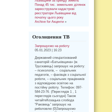
Львівщини за оренду земель
Понад 45 тис. земельних ділянок
зареєстрували кадастрові
реєстратори Львівщини від
початку цього року
Archive for Акценти
»
Оголошення ТВ
Запрошуємо на роботу
05.01.2023 | 16:23
Державний спеціалізований
санаторій «Батьківщина» (м.
Трускавець) запрошує на роботу:
– психологів, – соціальних
педагогів, – фахівців з соціальної
роботи, – соціальних працівників
з відповідною освітою на
постійну роботу. Телефон: 097-
584-23-76. (Переглядів 1 , 1
переглядів сьогодні) Також
читайтеКозацька слобода
“Раковець” запрошує на
риболовлю (0)Запрошуємо