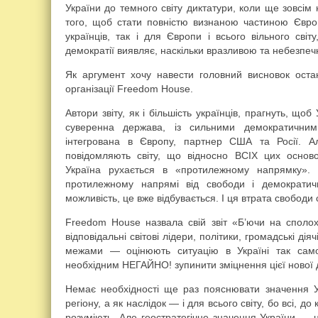
України до темного світу диктатури, коли ще зовсі
того, щоб стати повністю визнаною частиною Європ
українців, так і для Європи і всього вільного сві
демократії виявляє, наскільки вразливою та небезпеч
Як аргумент хочу навести головний висновок остан
організації Freedom House.
Автори звіту, як і більшість українців, прагнуть, що
суверенна держава, із сильними демократичним
інтегрована в Європу, партнер США та Росії. 
повідомляють світу, що відносно ВСІХ цих основ
Україна рухається в «протилежному напрямку». 
протилежному напрямі від свободи і демократич
можливість, це вже відбувається. І ця втрата свободи
Freedom House назвала свій звіт «Б’ючи на сполох
відповідальні світові лідери, політики, громадські діячі
межами — оцінюють ситуацію в Україні так сам
необхідним НЕГАЙНО! зупинити зміцнення цієї нової д
Немає необхідності ще раз пояснювати значення У
регіону, а як наслідок — і для всього світу, бо всі, до
розуміють. Але геостратегічне значення України — 