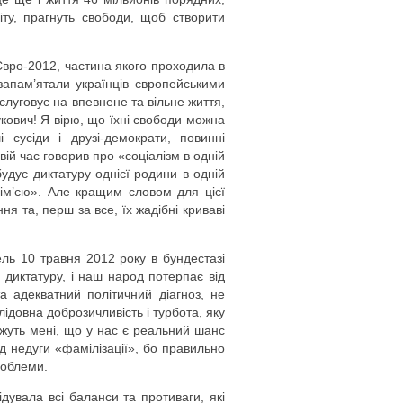
віту, прагнуть свободи, щоб створити
вро-2012, частина якого проходила в
, запам’ятали українців європейськими
аслуговує на впевнене та вільне життя,
кович! Я вірю, що їхні свободи можна
 сусіди і друзі-демократи, повинні
вій час говорив про «соціалізм в одній
будує диктатуру однієї родини в одній
Сім’єю». Але кращим словом для цієї
ня та, перш за все, їх жадібні криваві
ь 10 травня 2012 року в бундестазі
 диктатуру, і наш народ потерпає від
а адекватний політичний діагноз, не
слідовна доброзичливість і турбота, яку
ажуть мені, що у нас є реальний шанс
д недуги «фамілізації», бо правильно
роблеми.
дувала всі баланси та противаги, які