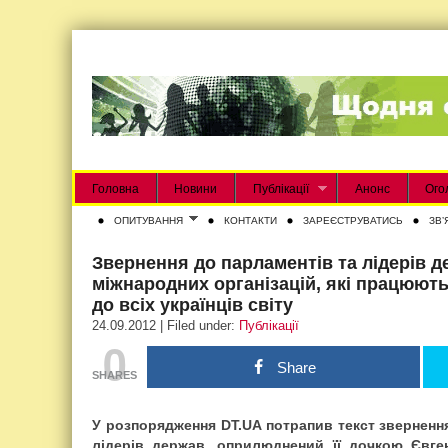
Головна
Новини
Публікації
Анонс
Ого
ОПИТУВАННЯ
КОНТАКТИ
ЗАРЕЄСТРУВАТИСЬ
ЗВʼ
Звернення до парламентів та лідерів д
міжнародних організацій, які працюють
до всіх українців світу
24.09.2012 | Filed under:
Публікації
0
Share
SHARES
У розпорядження DT.UA потрапив текст зверненн
лідерів держав, оприлюднений її дочкою Євген