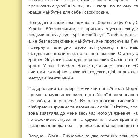
працьовитих українців, які, як і люди по всьому с
краще майбутнє для себе і своїх родин.
Нещодавно закінчився чемпіонат Європи з футболу Є
Україні. Вболівальники, які приїхали з усього світу
людьми по духу, культурі та своїй суті. Такий народ з
а не безперспективне майбутнє, яке пропонує їм Яну
повернути, але для цього всі українці і ви, наші
об’єднатися проти диктатора і його амбіцій! Сталін у с
країні». Янукович сьогодні перевершив Сталіна: він 
країні. У звіті Freedom House це явище назвали «
системи є «мафія», адже їхні кодекси, цілі, переконан
методи є ідентичними.
Федеральний канцлер Німеччини пані Анґела Меркел
прямо та мужньо заявила, що в Україні встановлено
несвободи та репресій. Вона встановила вчасний т
підбираючи зручних та двозначних слів. Її чіткість, по
вона виявляла до мене весь час мого ув’язнення, к
на ефективне лікування та одужання нашої країни ві
встановлений діагноз — це вже частина вирішення п
Владна «Сім’я» Януковича за два останніх роки лікві