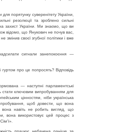
и для порятунку суверенітету України,
сильні резолюції та зроблено сильні
 на захист України. Ми знаємо, що ви
кож відомо, що Янукович не почув вас,
не змінив своєї згубної політики і вже
надсилати сигнали занепокоєння —
і гуртом про це попросять? Відповідь
формована — наступні парламентські
ять стати ключовим випробуванням для
опейським цінностям, ніби українська
випробування, щоб довести, що вона
о вона навіть не робить вигляд, що
ри, вона використовує цей процес з
Сім’ї».
тужність працює небачена раніше за