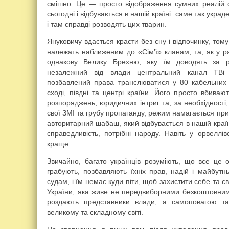
смішно. Це — просто відображення сумних реалій с
сьогодні і відбувається в нашій країні: саме так укр
і там справді розводять цих тварин.
Януковичу вдається красти без сну і відпочинку, тому
належать наближеним до «Сім’ї» кланам, та, як у р
однакову Велику Брехню, яку їм доводять за р
незалежний від влади центральний канал ТВі 
позбавлений права транслюватися у 80 кабельних
сході, півдні та центрі країни. Його просто вбива
розпоряджень, юридичних інтриг та, за необхідності
свої ЗМІ та грубу пропаганду, режим намагається при
авторитарний шабаш, який відбувається в нашій країн
справедливість, потрібні народу. Навіть у орвелл
краще.
Звичайно, багато українців розуміють, що все це 
грабують, позбавляють їхніх прав, надій і майбутн
судам, і їм немає куди піти, щоб захистити себе та 
України, яка живе не передвиборними безкоштовними
роздають представники влади, а самоповагою та
великому та складному світі.