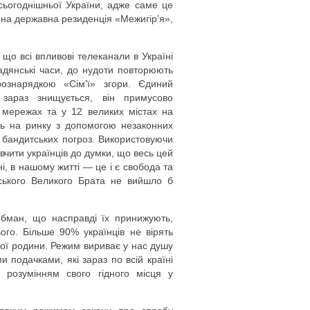
ьогоднішньої України, адже саме це
адена державна резиденція «Межигір’я»,
 що всі впливові телеканали в Україні
адянські часи, до нудоти повторюють
ознарядкою «Сім’ї» згори. Єдиний
зараз знищується, він примусово
 мережах та у 12 великих містах на
ють на ринку з допомогою незаконних
, бандитських погроз. Використовуючи
вчити українців до думки, що весь цей
і, в нашому житті — це і є свобода та
івського Великого Брата не вийшло б
обман, що насправді їх принижують,
ього. Більше 90% українців не вірять
свої родини. Режим вириває у нас душу
 подачками, які зараз по всій країні
 розумінням свого гідного місця у