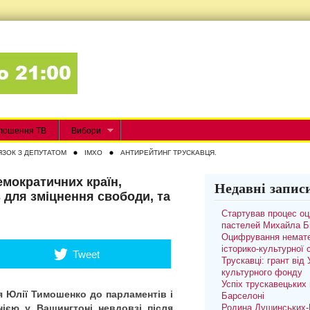
лошення ТВ
Вибори
ЯЗОК З ДЕПУТАТОМ
IMXO
АНТИРЕЙТИНГ ТРУСКАВЦЯ.
емократичних країн,
Недавні запис
 для зміцнення свободи, та
Стартував процес о
пастелей Михайла Б
Оцифрування немате
історико-культурної
Tweet
Трускавці: грант від
культурного фонду
Успіх трускавецьких 
я Юлії Тимошенко до парламентів і
Барселоні
ією у Вашингтоні невдовзі після
Родина Душинських-П