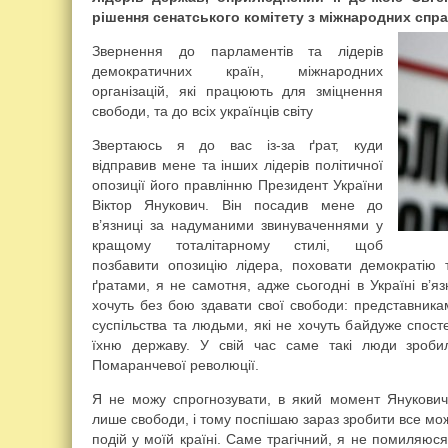
рішення сенатського комітету з міжнародних спра
Звернення до парламентів та лідерів
демократичних країн, міжнародних
організацій, які працюють для зміцнення
свободи, та до всіх українців світу
Звертаюсь я до вас із-за ґрат, куди
відправив мене та інших лідерів політичної
опозиції його правлінню Президент України
Віктор Янукович. Він посадив мене до
в’язниці за надуманими звинуваченнями у
кращому тоталітарному стилі, щоб
позбавити опозицію лідера, поховати демократію т
ґратами, я не самотня, адже сьогодні в Україні в’яз
хочуть без бою здавати свої свободи: представника
суспільства та людьми, які не хочуть байдуже спосте
їхню державу. У свій час саме такі люди зробил
Помаранчевої революції.
Я не можу спрогнозувати, в який момент Янукови
лише свободи, і тому поспішаю зараз зробити все мож
подій у моїй країні. Саме трагічний, я не помиляюс