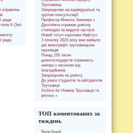
Трускавець
 управлінь
Запрошуємо на індивідуальні та
ів
групові консультації!
ої ради
Професор Микола Зимомря з
татів 6 (Звіт
Дрогобича отримав довічну
стипендію за видатні заслуги
омітету
Новий титул королеви Нафтусі
ої ради
З початку 2023 року вже вийшло
дві монографії трускавецьких
науковців
Понад 155 тисяч
домогосподарств отримають
набори з насінням від
благодійників
Запрошуємо на роботу
До уваги студентів та абітурієнтів
Трускавця
Archive for Новини Трускавця та
регіону
»
ТОП коментованих за
тиждень
None found