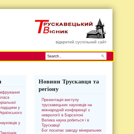
відкритий суспільний сайт
и
Новини Трускавця та
регіону
цифрування
іласа
Презентація виступу
ріальної
трускавецьких науковців на
 спадщини у
міжнародній конференції з
 Українського
неврології в Барселоні
Велика наука робиться і в
науковців у
Трускавці!
Бог посилає заводу мінеральних
авлічків.