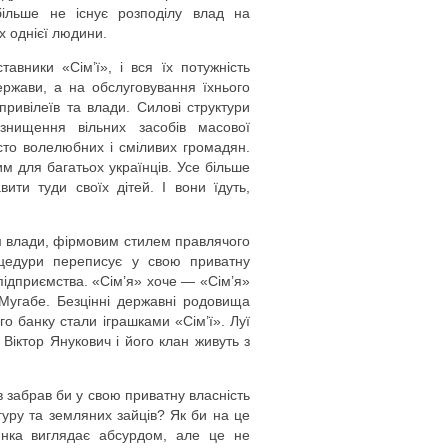
більше не існує розподілу влад на
х однієї людини.
авники «Сім’ї», і вся їх потужність
ержави, а на обслуговування їхнього
ривілеїв та влади. Силові структури
 знищення вільних засобів масової
осто волелюбних і сміливих громадян.
им для багатьох українців. Усе більше
ити туди своїх дітей. І вони їдуть,
ом влади, фірмовим стилем правлячого
оцедури переписує у свою приватну
 підприємства. «Сім’я» хоче — «Сім’я»
Мугабе. Безцінні державні родовища
о банку стали іграшками «Сім’ї». Луї
Віктор Янукович і його клан живуть з
 забрав би у свою приватну власність
нгуру та земляних зайців? Як би на це
тинка виглядає абсурдом, але це не