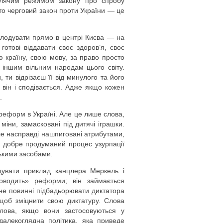
лячим режимом закону про спробу
сто черговий закон проти України — це
олодувати прямо в центрі Києва — на
готові віддавати своє здоров’я, своє
ю країну, свою мову, за право просто
 іншим вільним народам цього світу.
ти відрізаєш її від минулого та його
 він і сподівається. Адже якщо кожен
.
реформ в Україні. Але це лише слова,
міни, замасковані під дитячі іграшки.
ле насправді нашпиговані атрибутами,
 добре продуманий процес узурпації
цькими засобами.
ідувати приклад канцлера Меркель і
оводить» реформи; він займається
, не повинні підбадьорювати диктатора
 щоб зміцнити свою диктатуру. Слова
слова, якщо вони застосовуються у
алекоглядна політика, яка приведе