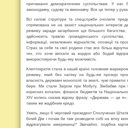
притаманні демократичним суспільствам. У нас 
законодавчу, судову та виконавчу. Все це тепер у рука
Всі силові структури та спецслужби очолили предст
спрямована не на захист національних інтересів д
режиму заради загарбання ще більшого багатства, п
здійснюють травлю громадянського суспільства,
інформації, незалежних журналістів, опозиції та пр
Страх за себе та свої родини стає все більш відчутн
тих, хто хоче виїхати за кордон або бодай відправ
використовуючи будь-яку можливість.
Клептократія стала в нашій країні головним маркер
режиму, який без натяку на будь-які прозорі пр
власність державні монополії та землі, чужі приватні
бере. Ми стали Заїром при Мобуту, Зімбабве при 
корисних копалин, фінанси бюджетів та Національног
XIV колись сказав відому фразу: «Держава — це я». 
таким же жадібним кредо.
Уявіть, якщо б черговий президент Сполучених Штатів
Білий Дім і почав би там розводити собі на втіху ке
відреагували американці? Звичайно, подібна кар