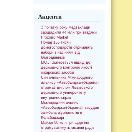
Акценти
З початку року медзаклади
заощадили 44 млн грн завдяки
Prozorro Market
Понад 155 тисяч
домогосподарств отримають
набори з насінням від
благодійників
МОЗ: Змінюється підхід до
державного контролю якості
лікарських засобів
Син очільника Міжнародного
альянсу «Азербайджан-Україна»
отримав диплом Львівського
державного університету
внутрішніх справ
Міжнародний альянс
«Азербайджан-Україна» засудив
загибель журналістів в
Кельбаджарі
Майже 50 млн грн щорічно
отримуватимуть місцеві ради