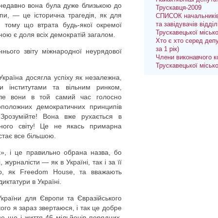
м недавно вона була дуже близькою до
Трускавця-2009
и, — це історична трагедія, як для
СПИСОК начальників
ту, тому що втрата будь-якої окремої
та завідувачів відділ
Трускавецької міськ
ною є доля всіх демократій загалом.
Хто є хто серед депу
за 1 рік)
нього звіту міжнародної неурядової
Члени виконавчого к
Трускавецької міськ
б Україна досягла успіху як незалежна,
и інститутами та вільним ринком,
Але вони в той самий час голосно
оположних демократичних принципів
Зрозумійте! Вона вже рухається в
ного світу! Це не якась примарна
 стає все більшою.
», і це правильно обрана назва, бо
, журналісти — як в Україні, так і за її
о, як Freedom House, та вважають
иктатури в Україні.
країни для Європи та Євразійського
 кого я зараз звертаюся, і так це добре
це ще і життя 46 мільйонів порядних,