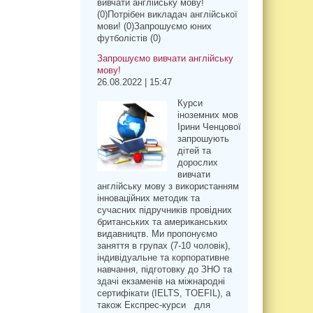
вивчати англійську мову!
(0)Потрібен викладач англійської
мови! (0)Запрошуємо юних
футболістів (0)
Запрошуємо вивчати англійську
мову!
26.08.2022 | 15:47
Курси
іноземних мов
Ірини Ченцової
запрошують
дітей та
дорослих
вивчати
англійську мову з використанням
інноваційних методик та
сучасних підручників провідних
британських та американських
видавництв. Ми пропонуємо
заняття в групах (7-10 чоловік),
індивідуальне та корпоративне
навчання, підготовку до ЗНО та
здачі екзаменів на міжнародні
сертифікати (IELTS, TOEFIL), а
також Експрес-курси для