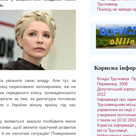
Трускавець
в.
Пішохід не завжди п
Корисна інфор
Влада Трускавця. П
а увічнити свою владу. Але тут, за
Переможці. 2006
ниці переповнені непокірними, які не
Депутатський корпус
ми середнього класу, громадянського
2012
рігати за тим, як диктатура поглинає
Інформація про заре
и з України вільну країну під час
Трускавецьким місь
управління юстиції с
утворення політични
станом на 10.02.201
чу виявиться замало позбавити мене
Корисна інформація 
ливе, щоб змінити трагічний розвиток
міста Трускавця.
я й не нагнітаю ситуацію! Повернення
Найактивніші депута