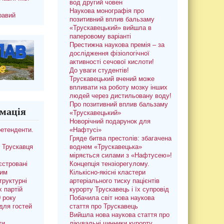
вод другий човен
Наукова монографія про
равий
позитивний вплив бальзаму
«Трускавецький» вийшла в
паперовому варіанті
Престижна наукова премія – за
дослідження фізіологічної
активності сечової кислоти!
До уваги студентів!
Трускавецький вчений може
впливати на роботу мозку інших
людей через дистильовану воду!
Про позитивний вплив бальзаму
мація
«Трускавецький»
Новорічний подарунок для
ретенденти.
«Нафтусі»
Гряде битва престолів: збагачена
 Трускавця
воднем «Трускавецька»
міряється силами з «Нафтусею»!
єстровані
Концепція тензіорегулому.
ким
Кількісно-якісні кластери
труктурні
артеріального тиску пацієнтів
х партій
курорту Трускавець і їх супровід
0 року
Побачила світ нова наукова
для гостей
стаття про Трускавець
Вийшла нова наукова стаття про
ти
лікувальні чинники курорту