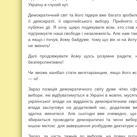
Україну в глухий кут.
Демократичний світ та його лідери вже багато зробил
її демократії, її європейського вибору. Прийнято 
публічні дії. Я хочу щиро подякувати всім, хто став
підтримуєте наші свободи і незалежність. Але нам та
а якщо і почув, йому байдуже, тому що він ні на йоту 
не змінить!
Далі продовжувати йому щось розумне радити, 
безперспективно!
Чи зможе канібал стати вегетаріанцем, якщо його вс
— ні!
Зараз позиція демократичного світу дуже чітко с
вибори, які відбуватимуться в Україні в жовтні, мус
української влади на відданість демократичним євр
влада заслуговує на додатковий час, додаткове 
здатна змінитися. Але сьогодні вже очевидно, щ
збирається проводити демократичні та чесні вибо
іншою метою: для завершення розбудови диктатури «
Зараз, за шість тижнів до виборів, на повну по