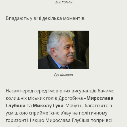
Ілик Роман
Впадають у вічі декілька моментів.
Гук Микола
Насамперед серед імовірних висуванців бачимо
колишніх міських голів Дрогобича –
Мирослава
Глубіша
та
Миколу Гука
. Мабуть, багато хто з
усмішкою сприйме їхню з’яву на політичному
горизонті. І якщо Мирослава Глубіша попри всі