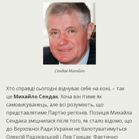
Сендак Михайло
Хто справді сьогодні відчуває себе на коні, – так
це
Михайло Сендак
. Хоча він ітиме як
самовисуванець, але всі розуміють, що
представлятиме Партію регіонів. Позиція Михайла
Сендака зміцнилася після того, як стало відомо, що
до Верховної Ради України не балотуватимуться
Олексій Радзієвський і Лев Грицак. Фактично