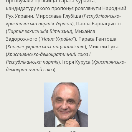
прозвучали прізвища Тараса Курчика,
кандидатуру якого пропонує розглянути Народний
Рух України, Мирослава Глубіша (
Республікансько-
християнська партія України
), Павла Барнацького
(
Партія захисників Вітчизни
), Михайла
Задорожного (
“
Наша Україна
“
), Тараса Гентоша
(
Конгрес українських націоналістів
), Миколи Гука
(
Християнсько-демократичний союз і
Республіканська партія
), Ігоря Куруса (
Християнсько-
демократичний союз
).