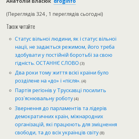
Анатолій Власюк
droginfo
(Переглядів 324 , 1 переглядів сьогодні)
Також читайте
Статус вільної людини, як і статус вільної
нації, не задається режимом, його треба
здобувати у постійній боротьбі за свою
гідність. ОСТАННЄ СЛОВО
(3)
Два роки тому життя всієї країни було
розділене на «до» і «після».
(4)
Партія регіонів у Трускавці посилить
роз`яснювальну роботу
(4)
Звернення до парламентів та лідерів
демократичних країн, міжнародних
організацій, які працюють для зміцнення
свободи, та до всіх українців світу
(8)