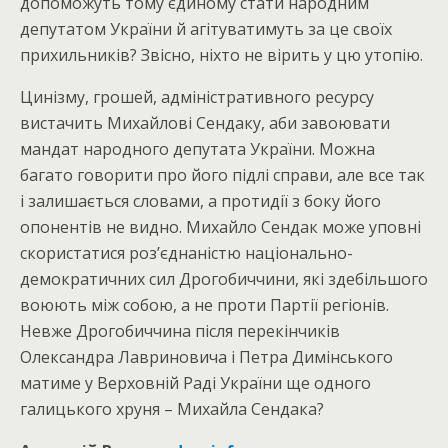
допоможуть тому єдиному стати народним
депутатом України й агітуватимуть за це своїх
прихильників? Звісно, ніхто не вірить у цю утопію.
Цинізму, грошей, адміністративного ресурсу
вистачить Михайлові Сендаку, аби завоювати
мандат народного депутата України. Можна
багато говорити про його підлі справи, але все так
і залишається словами, а протидії з боку його
опонентів не видно. Михайло Сендак може уповні
скористатися роз’єднаністю національно-
демократичних сил Дрогобиччини, які здебільшого
воюють між собою, а не проти Партії регіонів.
Невже Дрогобиччина після перекінчиків
Олександра Лавриновича і Петра Димінського
матиме у Верховній Раді України ще одного
галицького хруня – Михайла Сендака?