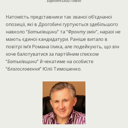
Барнатський Павло
Натомість представники так званої об’єднаної
опозиції, які в Дрогобичі гуртуються здебільшого
навколо “
Батьківщини
” та “
Фронту змін
“, наразі не
мають єдиної кандидатури. Раніше витало в
повітрі ім’я Романа Ілика, але подейкують, що він
хоче балотуватися за партійним списком
“
Батьківщини
” й чекатиме на особисте
“
благословення
” Юлії Тимошенко.