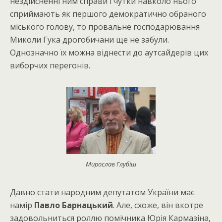
нездійсненні ним справи і чутки навколо нього
сприймають як першого демократично обраного
міського голову, то провальне господарювання
Миколи Гука дрогобичани ще не забули.
Однозначно їх можна віднести до аутсайдерів цих
виборчих перегонів.
Мирослав Глубіш
Давно стати народним депутатом України має
намір
Павло Барнацький
. Але, схоже, він вкотре
задовольниться роллю помічника Юрія Кармазіна,