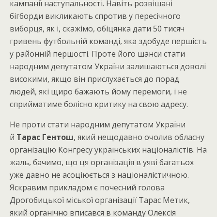
кампанії наступальності. Навіть розвішані
бігборди викликають спротив у пересічного
виборця, як і, скажімо, обіцянка дати 50 тисяч
гривень футбольній команді, яка здобуде першість
у районній першості. Проте його шанси стати
народним депутатом України залишаються доволі
високими, якщо він прислухається до порад
людей, які щиро бажають йому перемоги, і не
сприйматиме болісно критику на свою адресу.
Не проти стати народним депутатом України
й
Тарас Гентош
, який нещодавно очолив обласну
організацію Конгресу українських націоналістів. На
жаль, бачимо, що ця організація в уяві багатьох
уже давно не асоціюється з націоналістичною.
Яскравим прикладом є почесний голова
Дрогобицької міської організації Тарас Метик,
який органічно вписався в команду Олексія