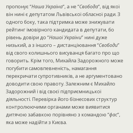
пропонує “
Наша Україна
“, а не “
Свобода
“, від якої
він нині є депутатом Львівської обласної ради. З
одного боку, така підтримка може знижувати
рейтинг імовірного кандидата в депутати, бо
рівень довіри до “
Нашої України
” нині дуже
низький, а з іншого – дистанціювання “
Свободи
”
від свого колишнього висуванця багато про що
говорить. Крім того, Михайла Задорожного може
погубити самовпевненість, намагання
перекричати супротивників, а не аргументовано
доводити свою правоту. Залежним є Михайло
Задорожний і від своєї підприємницької
діяльності. Перевірка його бізнесових структур
контролюючими органами може виявитися
дитячою забавкою порівняно з командою “
фас
“,
яка може надійти з Києва.