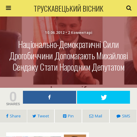
ТРУСКАВЕЦЬКИЙ ВІСНИК
10.06.2012 • 2 Коментарі
Національно-Демократичні Сили
Дрогобиччини Допомагають Михайлові
Сендаку Стати Народним Депутатом
0
SHARES
Share
Tweet
Pin
Mail
SMS