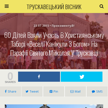
ТРУСКАВЕЦЬКИЙ ВІСНИК
23.07.2015 • Прокоментуй!
60 Дітей Взяли Участь В Християнському
Таборі «Веселі Канікули З Богом» На
Парафії Святого Миколая У Трускавці
0
SHARES
Share
Tweet
Pin
Mail
SMS