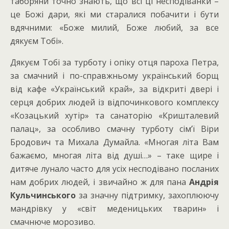
таборяни точно знають, що всі ці несподіванки –
це Божі дари, які ми старалися побачити і бути
вдячними: «Боже милий, Боже любий, за все
дякуєм Тобі».
Дякуєм Тобі за турботу і опіку отця пароха Петра,
за смачний і по-справжньому український борщ
від кафе «Український край», за відкриті двері і
серця добрих людей із відпочинкового комплексу
«Козацький хутір» та санаторію «Кришталевий
палац», за особливо смачну турботу сім’ї Віри
Бродович та Михала Думайла. «Многая літа Вам
бажаємо, многая літа від душі…» – таке щире і
дитяче лунало часто для усіх несподівано посланих
нам добрих людей, і звичайно ж для пана
Андрія
Кульчинського
за значну підтримку, захоплюючу
мандрівку у «світ меденицьких тварин» і
смачнюче морозиво.