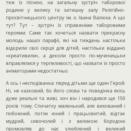
теж із піснею, на загальну зустріч таборової
родини у велику та затишну залу Релігійно-
просвітницького центру ім. о. Івана Валюха. А що
тут? Тут – зустріч із справжніми таборовими
героями. Саме так хочеться назвати прекрасну
молодь нашої парафії, які на тиждень настільки
відкрили свої серця для дітей, настільки віддано
«креативили», а деколи просто по-мученицьки
вправлялися у терпеливості, що назвати їх просто
аніматорами недостатньо.
А ось і несподіванка: перед дітьми ще один Герой.
Ні, не казковий, бо його слова та поведінка якісь
дуже реальні та живі, хоч він і народився ще 150
років тому. Спочатку маленький, але вихований і
побожний, потім юний і працьовитий, відтак
мудрий, сивочолий і з великою бородою
промовляв до нас улюблений і великий