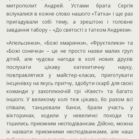
митрополит Андрей. Устами брата Сергія
вслухалися в кожне слово нашого «Татка» і ще раз
пригадували собі тему, а зрештою і головне
завдання табору – «До святості з татком Андреєм».
«Апельсинки», «Божі хмаринки», «Фруктелики» та
«Божі сонечка» – це не просто назви малих груп
дітей, але чудова нагода в колі нових друзів
послухати цікаву катехитичну науку,
повправлятися у майстер-класах, приготувати
інсценівку на якусь притчу, здобути скарб для своєї
команди у захоплюючій грі «Квест» та багато
іншого. У великому колі теж цікаво, бо разом всі
співали, танцювали банси, брали участь у
вікторинах, ходили у невеличкі походи та
тішились приємним несподіванкам. Дійсно, можна
їх назвати приємними несподіванками, але наші