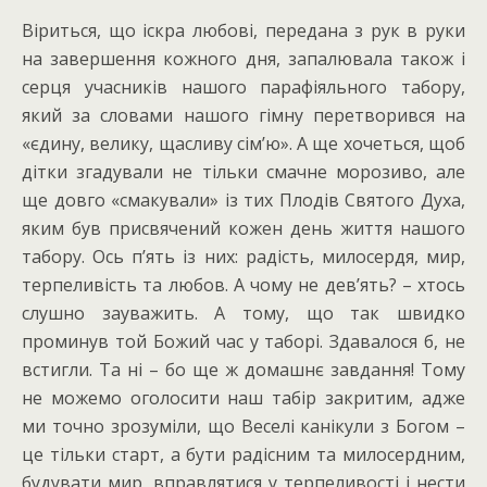
Віриться, що іскра любові, передана з рук в руки
на завершення кожного дня, запалювала також і
серця учасників нашого парафіяльного табору,
який за словами нашого гімну перетворився на
«єдину, велику, щасливу сім’ю». А ще хочеться, щоб
дітки згадували не тільки смачне морозиво, але
ще довго «смакували» із тих Плодів Святого Духа,
яким був присвячений кожен день життя нашого
табору. Ось п’ять із них: радість, милосердя, мир,
терпеливість та любов. А чому не дев’ять? – хтось
слушно зауважить. А тому, що так швидко
проминув той Божий час у таборі. Здавалося б, не
встигли. Та ні – бо ще ж домашнє завдання! Тому
не можемо оголосити наш табір закритим, адже
ми точно зрозуміли, що Веселі канікули з Богом –
це тільки старт, а бути радісним та милосердним,
будувати мир, вправлятися у терпеливості і нести