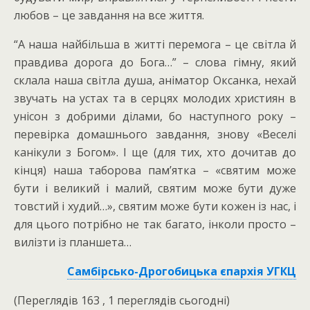
любов – це завдання на все життя.
“А наша найбільша в житті перемога – це світла й
правдива дорога до Бога…” – слова гімну, який
склала наша світла душа, аніматор Оксанка, нехай
звучать на устах та в серцях молодих християн в
унісон з добрими ділами, бо наступного року –
перевірка домашнього завдання, знову «Веселі
канікули з Богом». І ще (для тих, хто дочитав до
кінця) наша таборова пам’ятка – «святим може
бути і великий і малий, святим може бути дуже
товстий і худий…», святим може бути кожен із нас, і
для цього потрібно не так багато, інколи просто –
вилізти із планшета…
Самбірсько-Дрогобицька єпархія УГКЦ
(Переглядів 163 , 1 переглядів сьогодні)