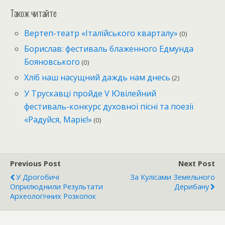
Також читайте
Вертеп-театр «Італійського кварталу»
(0)
Борислав: фестиваль блаженного Едмунда
Бояновського
(0)
Хліб наш насущний даждь нам днесь
(2)
У Трускавці пройде V Ювілейний
фестиваль-конкурс духовної пісні та поезії
«Радуйся, Маріє!»
(0)
Previous Post
Next Post
У Дрогобичі
За Кулісами Земельного
Оприлюднили Результати
Дерибану
Археологічних Розкопок