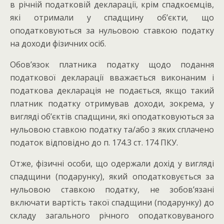
в річній податковій декларації, крім спадкоємців,
які отримали у спадщину об’єкти, що
оподатковуються за нульовою ставкою податку
на доходи фізичних осіб.
Обов’язок платника податку щодо подання
податкової декларації вважається виконаним і
податкова декларація не подається, якщо такий
платник податку отримував доходи, зокрема, у
вигляді об’єктів спадщини, які оподатковуються за
нульовою ставкою податку та/або з яких сплачено
податок відповідно до п. 174.3 ст. 174 ПКУ.
Отже, фізичні особи, що одержали дохід у вигляді
спадщини (подарунку), який оподатковується за
нульовою ставкою податку, не зобов’язані
включати вартість такої спадщини (подарунку) до
складу загального річного оподатковуваного