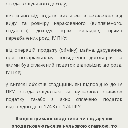
оподатковуваного доходу;
виключно від податкових агентів незалежно від
виду та розміру нарахованого (виплаченого,
наданого) доходу, крім випадків, прямо
передбачених розд. IV ПКУ;
від операцій продажу (обміну) майна, дарування,
при нотаріальному посвідченні договорів за
якими був сплачений податок відповідно до розд.
IV ПКУ;
у вигляді об’єктів спадщини, які відповідно до IV
ПКУ оподатковуються за нульовою ставкою
податку та/або з яких сплачено податок
відповідно до п. 174.3 ст. 174 ПКУ.
Якщо отримані спадщина чи подарунок
оподатковуються за нульовою ставкою, то