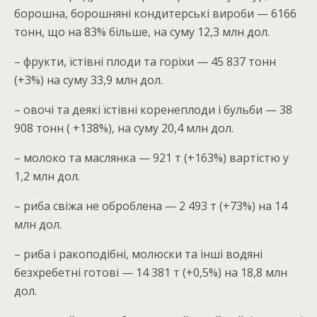
борошна, борошняні кондитерські вироби — 6166
тонн, що на 83% більше, на суму 12,3 млн дол.
– фрукти, їстівні плоди та горіхи — 45 837 тонн
(+3%) на суму 33,9 млн дол.
– овочі та деякі їстівні коренеплоди і бульби — 38
908 тонн ( +138%), на суму 20,4 млн дол.
– молоко та маслянка — 921 т (+163%) вартістю у
1,2 млн дол.
– риба свіжа не оброблена — 2 493 т (+73%) на 14
млн дол.
– риба і ракоподібні, молюски та інші водяні
безхребетні готові — 14 381 т (+0,5%) на 18,8 млн
дол.