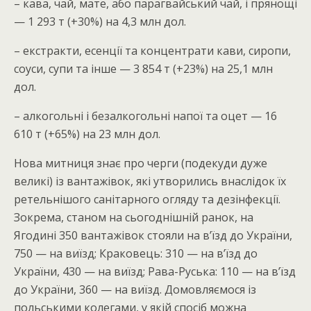
– кава, чай, мате, або парагвайський чай, і прянощі
— 1 293 т (+30%) на 4,3 млн дол.
– екстракти, есенцiї та концентрати кави, сиропи,
соуси, супи та інше — 3 854 т (+23%) на 25,1 млн
дол.
– алкогольні і безалкогольні напої та оцет — 16
610 т (+65%) на 23 млн дол.
Нова митниця знає про черги (подекуди дуже
великі) із вантажівок, які утворились внаслідок їх
ретельнішого санітарного огляду та дезінфекції.
Зокрема, станом на сьогоднішній ранок, на
Ягодині 350 вантажівок стояли на в’їзд до України,
750 — на виїзд; Краковець: 310 — на в’їзд до
України, 430 — на виїзд; Рава-Руська: 110 — на в’їзд
до України, 360 — на виїзд. Домовляємося із
польськими колегами, у якій спосіб можна