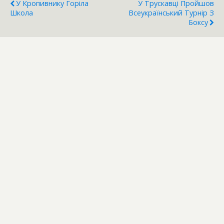
У Кропивнику Горіла
У Трускавці Пройшов
Школа
Всеукраїнський Турнір З
Боксу