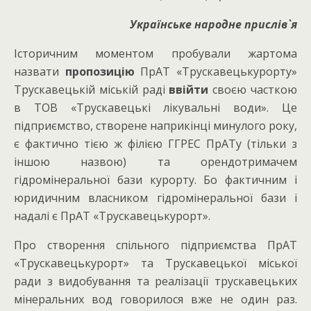
Українське народне прислів`я
Історичним моментом пробували жартома
назвати
пропозицію
ПрАТ «Трускавецькурорту»
Трускавецькій міській раді
ввійти
своєю часткою
в ТОВ «Трускавецькі лікувальні води». Це
підприємство, створене наприкінці минулого року,
є фактично тією ж філією ГГРЕС ПрАТу (тільки з
іншою назвою) та орендотримачем
гідромінеральної бази курорту. Бо фактичним і
юридичним власником гідромінеральної бази і
надалі є ПрАТ «Трускавецькурорт».
Про створення спільного підприємства ПрАТ
«Трускавецькурорт» та Трускавецької міської
ради з видобування та реалізації трускавецьких
мінеральних вод говорилося вже не один раз.