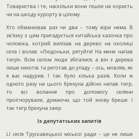
Товариства і те, наскільки вони пішли на користь
чи на шкоду курорту в цілому.
Хто обманював раз чи два – тому віри нема. В
зв’язку з цим пригадується китайська казочка про
чоловіка, котрий вилізав на дерево на околиці
села і волав: «Людоньки, рятуйте! На мене напав
тигр!». Всім селом люди збігалися, а він з дерева
лише хихотів та реготав до упаду – ось, мовляв, як
я вас надурив. І так було кілька разів. Коли ж
одного разу на цього брехуна дійсно напав тигр,
то всі волання про допомогу селяни
проігнорували, думаючи, що той знову бреше. І
так тигр брехуна зжер.
Із депутатських запитів
LI сесія Трускавецької міської ради – це не лише