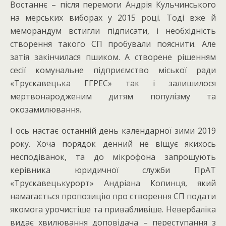
Востаннє – після перемоги Андрія Кульчинського
на мерських виборах у 2015 році. Тоді вже й
меморандум встигли підписати, і необхідність
створення такого СП пробували пояснити. Але
затія закінчилася пшиком. А створене рішенням
сесії комунальне підприємство міської ради
«Трускавецька ГГРЕС» так і залишилося
мертвонародженим дитям популізму та
окозамилювання.
І ось настає останній день календарної зими 2019
року. Хоча порядок денний не віщує якихось
несподіванок, та до мікрофона запрошують
керівника юридичної служби ПрАТ
«Трускавецькурорт» Андріана Копинця, який
намагається пропозицію про створення СП подати
якомога урочистіше та привабливіше. Невербаліка
видає хвилювання доповідача – переступання з