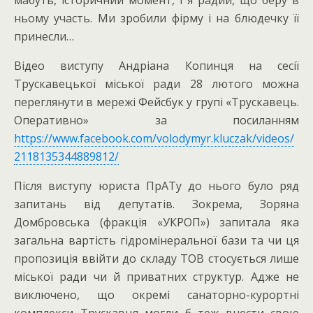
ньому участь. Ми зробили фірму і на блюдечку її
принесли…
Відео виступу Андріана Копинця на сесії
Трускавецької міської ради 28 лютого можна
переглянути в мережі Фейсбук у групі «Трускавець.
Оперативно» за посиланням
https://www.facebook.com/volodymyr.kluczak/videos/
2118135344889812/
Після виступу юриста ПрАТу до нього було ряд
запитань від депутатів. Зокрема, Зоряна
Домбровська (фракція «УКРОП») запитала яка
загальна вартість гідромінеральної бази та чи ця
пропозиція ввійти до складу ТОВ стосується лише
міської ради чи й приватних структур. Адже не
виключено, що окремі санаторно-курортні
комплекси Трускавця могли б теж внести свою