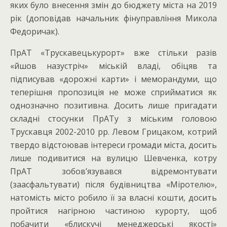
яких було внесення змін до бюджету міста на 2019
рік (доповідав начальник фінуправління Микола
Федоричак).
ПрАТ «Трускавецькурорт» вже стільки разів
«йшов назустріч» міській владі, обіцяв та
підписував «дорожні карти» і меморандуми, що
теперішня пропозиція не може сприйматися як
однозначно позитивна. Досить лише пригадати
складні стосунки ПрАТу з міським головою
Трускавця 2002-2010 рр. Левом Грицаком, котрий
твердо відстоював інтереси громади міста, досить
лише подивитися на вулицю Шевченка, котру
ПрАТ зобов’язувався відремонтувати
(заасфальтувати) після будівництва «Міротелю»,
натомість місто робило її за власні кошти, досить
пройтися нагірною частиною курорту, щоб
побачити «блискучі менеджерські якості»