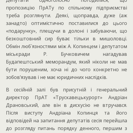
пропозицію ПрАТу по спільному підприємстві
треба розглянути. Деякі, щоправда, дуже (аж
занадто) оптимістично поставилися до цього
«подарунку», плещучи в долоні і забуваючи, що
безкоштовний сир буває тільки в мишоловці.
Обмін люб`язностями між А. Копинцем і депутатом
міськради Р. Бучковичем нагадував
Будапештський меморандум, який ніколи не мав
бути порушеним, хоча ні до чого конкретно не
зобов’язував і не має юридичних наслідків.
В сесійній залі був присутній і генеральний
директор ПрАТ «Трускавецькурорт» Андріан
Драновський, але він в дискусію не втручався.
Після виступу Андріана Копинця та його
відповідей на запитання депутатів сесія перейшла
до розгляду питань порядку денного, першим з