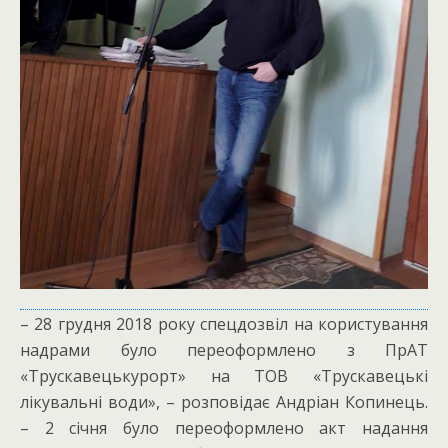
– 28 грудня 2018 року спецдозвіл на користування
надрами було переоформлено з ПрАТ
«Трускавецькурорт» на ТОВ «Трускавецькі
лікувальні води», – розповідає Андріан Копинець.
– 2 січня було переоформлено акт надання