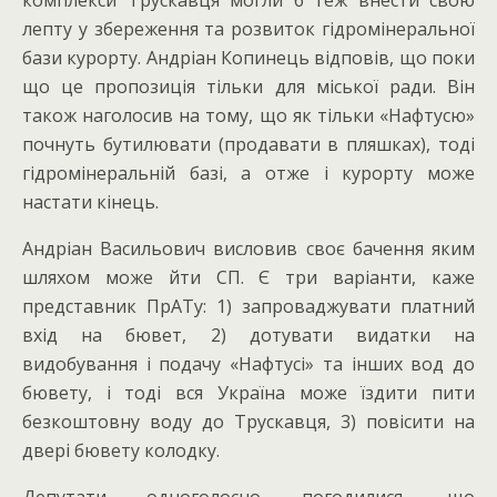
лепту у збереження та розвиток гідромінеральної
бази курорту. Андріан Копинець відповів, що поки
що це пропозиція тільки для міської ради. Він
також наголосив на тому, що як тільки «Нафтусю»
почнуть бутилювати (продавати в пляшках), тоді
гідромінеральній базі, а отже і курорту може
настати кінець.
Андріан Васильович висловив своє бачення яким
шляхом може йти СП. Є три варіанти, каже
представник ПрАТу: 1) запроваджувати платний
вхід на бювет, 2) дотувати видатки на
видобування і подачу «Нафтусі» та інших вод до
бювету, і тоді вся Україна може їздити пити
безкоштовну воду до Трускавця, 3) повісити на
двері бювету колодку.
Депутати одноголосно погодилися, що