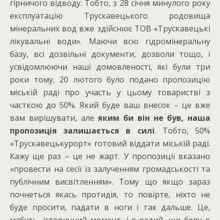
гірничого відводу. Тобто, з 28 січня минулого року
експлуатацію Трускавецького родовища
мінеральних вод вже здійснює ТОВ «Трускавецькі
лікувальні води». Маючи всю гідромінеральну
базу, всі дозвільні документи, дозволи тощо, і
усвідомлюючи наші домовленості, які були три
роки тому, 20 лютого було подано пропозицію
міській раді про участь у цьому товаристві з
часткою до 50%. Який буде ваш внесок – це вже
вам вирішувати, але
яким би він не був, наша
пропозиція залишається в силі
. Тобто, 50%
«Трускавецькурорт» готовий віддати міській раді.
Кажу ще раз – це не жарт. У пропозиції вказано
«провести на сесії із залученням громадськості та
публічним висвітленням». Тому що якщо зараз
почнеться якась протидія, то повірте, ніхто не
буде просити, падати в ноги і так дальше. Це,
мабуть, історичний момент, і я радий, що беру в