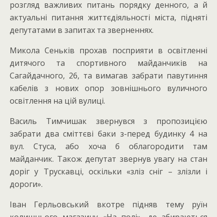
розгляд важливих питань порядку денного, а й
актуальні питання життєдіяльності міста, підняті
депутатами в запитах та зверненнях.
Микола Сеньків прохав посприяти в освітленні
дитячого та спортивного майданчиків на
Сагайдачного, 26, та вимагав забрати павутиння
кабелів з нових опор зовнішнього вуличного
освітлення на цій вулиці.
Василь Тимчишак звернувся з пропозицією
забрати два сміттєві баки з-перед будинку 4 на
вул. Стуса, або хоча б облагородити там
майданчик. Також депутат звернув увагу на стан
доріг у Трускавці, оскільки «зліз сніг – злізли і
дороги».
Іван Герльовський вкотре підняв тему руїн
колишнього магазину «На полі», де збираються