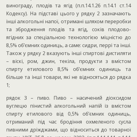
винограду, плодів та ягід (п.п.14.1.26 п.14.1 ст.14
Кодексу). На підставі цього у рядку 2 зазначають
інші алкогольні напої, отримані шляхом переробки
та збродження плодів та ягід, соків плодово-
ягідних за спеціальною технологією міцністю до
8,5% об’ємних одиниць, а саме: сидри, перрі та інші.
Також у рядку 2 вказують інші спиртові дистиляти
– віскі, ром, джин, текіла, продукти з вмістом
спирту етилового 8,5% об’ємних одиниць та
більше та інші товари, які не відносяться до рядка
1;
рядок 3 – пиво. Пиво – насичений діоксидом
вуглецю пінистий алкогольний напій із вмістом
спирту етилового від 0,5% об’ємних одиниць,
отриманий під час бродіння охмеленого сусла
пивними дріжджами, що відноситься до товарної