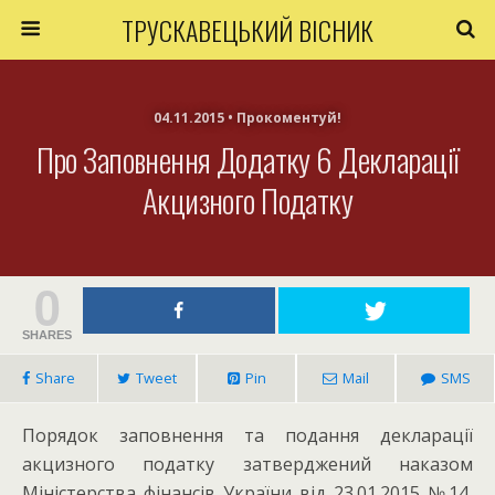
ТРУСКАВЕЦЬКИЙ ВІСНИК
04.11.2015 • Прокоментуй!
Про Заповнення Додатку 6 Декларації
Акцизного Податку
0
SHARES
Share
Tweet
Pin
Mail
SMS
Порядок заповнення та подання декларації
акцизного податку затверджений наказом
Міністерства фінансів України від 23.01.2015 №14,