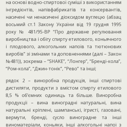
на основі водно-спиртової суміші з використанням
інгредієнтів, напівфабрикатів та консервантів,
насичені чи ненасичені діоксидом вуглецю (абзац
восьмий ст.1 Закону України від 19 грудня 1995
року № 481/95-ВР “Про державне регулювання
виробництва і обігу спирту етилового, коньячного
і плодового, алкогольних напоїв та тютюнових
виробів” зі змінами та доповненнями (далі – Закон
№481)), зокрема – “SHAKE”, “Лонгер”, “Бренді-кола”,
“Ром-кола”, “Джин-тонік”, “Рево” та інші;
рядок 2 – виноробна продукція, інші спиртові
дистиляти, продукти з вмістом спирту етилового
8,5 % об’ємних одиниць та більше. Виноробна
продукції – вина виноградні натуральні, вина
натуральні кріплені, шампанські, ігристі, газовані,
вермути, бренді, сусло виноградне та інші
виноматеріали, коньяки, інші алкогольні напої з