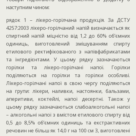
наступним чином:
рядок 1 – лікеро-горілчана продукція. За ДСТУ
4257:2003 лікеро-горілчаний напій визначається як
спиртний напій міцністю від 1,2 до 60% об’ємних
одиниць, виготовлений змішуванням спирту
етилового ректифікованого з напівфабрикатами
та інгредієнтами. У цьому рядку зазначаються
горілки та лікеро-горілчані напої. Горілки
поділяються на горілки та горілки особливі.
Лікеро-горілчані напої в свою чергу поділяються
на групи: лікери, наливки, настоянки, бальзами,
аперитиви, коктейлі, напої десертні. Також у
цьому рядку зазначаються слабоалкогольні напої
– алкогольні напої з вмістом етилового спирту від
0,5 до 8,5% об’ємних одиниць та екстрактивних
речовин не більш як 14,0 г на 100 см 3, виготовлені