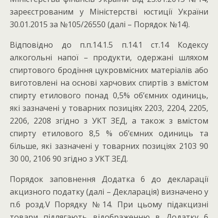
зареєстрованим у Міністерстві юстиції України
30.01.2015 за №105/26550 (далі – Порядок №14).
Відповідно до п.п.14.1.5 п.14.1 ст.14 Кодексу
алкогольні напої – продукти, одержані шляхом
спиртового бродіння цукровмісних матеріалів або
виготовлені на основі харчових спиртів з вмістом
спирту етилового понад 0,5% об’ємних одиниць,
які зазначені у товарних позиціях 2203, 2204, 2205,
2206, 2208 згідно з УКТ ЗЕД, а також з вмістом
спирту етилового 8,5 % об’ємних одиниць та
більше, які зазначені у товарних позиціях 2103 90
30 00, 2106 90 згідно з УКТ ЗЕД.
Порядок заповнення Додатка 6 до декларації
акцизного податку (далі – Декларація) визначено у
п.6 розд.V Порядку №14. При цьому підакцизні
товари підлягають відображенню в Додатку 6