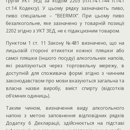
групи УКТ ЗЕД за кодом 2203 (п.п.14.1.144 п.14.1
ст.14 Кодексу). У цьому рядку зазначають пиво,
пиво спеціальне – “BEERMIX”. При цьому пиво
безалкогольне, яке зазначено у товарній позиції
2202 згідно з УКТ ЗЕД, не є підакцизним товаром.
Пунктом 1 ст. 11 Закону №481 визначено, що на
лицьовій стороні етикетки кожної пляшки або
самої пляшки (іншого посуду) алкогольних напоїв,
які реалізуються через торговельну мережу, в
доступній для споживача формі згідно з чинним
законодавством про мови вказуються загальна та
власна назви виробу, вміст спирту (відсотків
об’ємних одиниць).
Таким чином, визначення виду алкогольного
напою з метою заповнення відповідних рядків
Додатку 6 Декларації, здійснюється на підставі