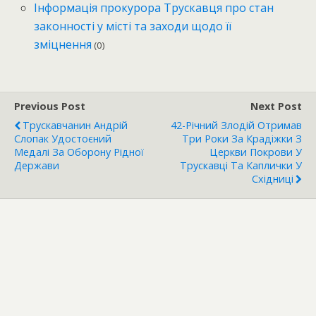
Інформація прокурора Трускавця про стан
законності у місті та заходи щодо її
зміцнення
(0)
Previous Post
Next Post
Трускавчанин Андрій
42-Річний Злодій Отримав
Слопак Удостоєний
Три Роки За Крадіжки З
Медалі За Оборону Рідної
Церкви Покрови У
Держави
Трускавці Та Каплички У
Східниці