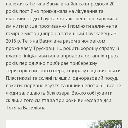
належить Тетяна Василівна. Жінка впродовж 20
років постійно приїжджала на лікування та
відпочинок до Трускавця, аж зрештою вирішила
змінити місце проживання і поміняти величне та
гамірне місто Дніпро на затишний Трускавець. З
2016 р. Тетяна Василівна разом з чоловіком
проживає у Трускавці і … робить хорошу справу. З
власної ініціативи вона впродовж останніх трьох
років періодично прибирає прибережну
територію питного озера, і щоразу є що виносити.
Пластикові та скляні пляшки, одноразовий посуд,
пакети, порване взуття та інший непотріб – все це
люди залишають біля озера. Важко собі уявити
скільки того сміття за три роки винесла звідси
Тетяна Василівна.