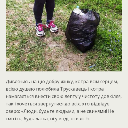
Дивлячись на цю добру жінку, котра всім серцем,
всією душею полюбила Трускавець і котра
намагається внести свою лепту у чистоту довкілля,
так і хочеться звернутися до всіх, хто відвідує
озеро: «Люди, будьте людьми, а не свинями! Не
смітіть, будь ласка, ні у воді, ні в лісі!».