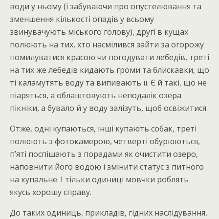
води у ньому (і забуваючи про опустелювання та
зменшення кількості опадів у всьому
звинувачують міського голову), другі в кущах
полюють на тих, хто насмілився зайти за огорожу
помилуватися красою чи погодувати лебедів, треті
на тих же лебедів кидають громи та блискавки, що
ті каламутять воду та випивають її. Є й такі, що не
піаряться, а облаштовують неподалік озера
пікніки, а бувало й у воду залізуть, щоб освіжитися.
Отже, одні купаються, інші купають собак, треті
полюють з фотокамерою, четверті обурюються,
п’яті поспішають з порадами як очистити озеро,
наповнити його водою і змінити статус з питного
на купальне. І тільки одиниці мовчки роблять
якусь хорошу справу.
До таких одиниць, прикладів, гідних наслідування,