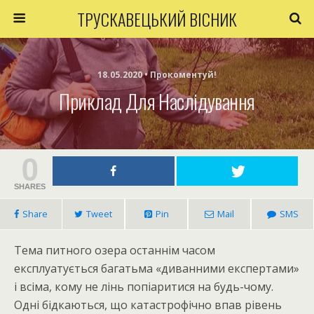
ТРУСКАВЕЦЬКИЙ ВІСНИК
18.05.2020 • Прокоментуй!
Приклад Для Наслідування
0
SHARES
Share
Tweet
Pin
Mail
SMS
Тема питного озера останнім часом
експлуатується багатьма «диванними експертами»
і всіма, кому не лінь попіаритися на будь-чому.
Одні бідкаються, що катастрофічно впав рівень