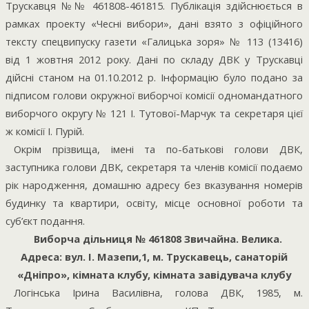
Трускавця №№ 461808-461815. Публікація здійснюється в
рамках проекту «Чесні вибори», дані взято з офіційного
тексту спецвипуску газети «Галицька зоря» № 113 (13416)
від 1 жовтня 2012 року. Дані по складу ДВК у Трускавці
дійсні станом на 01.10.2012 р. Інформацію було подано за
підписом голови окружної виборчої комісії одномандатного
виборчого округу № 121 І. Тутової-Марчук та секретаря цієї
ж комісії І. Пурій.
Окрім прізвища, імені та по-батькові голови ДВК,
заступника голови ДВК, секретаря та членів комісії подаємо
рік народження, домашню адресу без вказування номерів
будинку та квартири, освіту, місце основної роботи та
суб’єкт подання.
Виборча дільниця № 461808 Звичайна. Велика.
Адреса: вул. І. Мазепи,1, м. Трускавець, санаторій
«Дніпро», кімната клубу, кімната завідувача клубу
Логінська Ірина Василівна, голова ДВК, 1985, м.