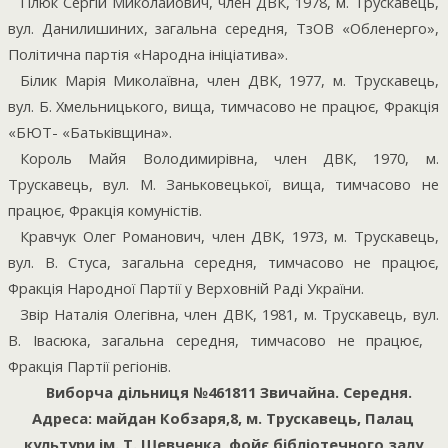
Гілюк Сергій Миколайович, член ДВК, 1978, м. Трускавець,
вул. Данилишиних, загальна середня, ТзОВ «Обленерго»,
Політична партія «Народна ініціатива».
Білик Марія Миколаївна, член ДВК, 1977, м. Трускавець,
вул. Б. Хмельницького, вища, тимчасово не працює, Фракція
«БЮТ- «Батьківщина».
Король Майя Володимирівна, член ДВК, 1970, м.
Трускавець, вул. М. Заньковецької, вища, тимчасово не
працює, Фракція комуністів.
Кравчук Олег Романович, член ДВК, 1973, м. Трускавець,
вул. В. Стуса, загальна середня, тимчасово не працює,
Фракція Народної Партії у Верховній Раді України.
Звір Наталія Олегівна, член ДВК, 1981, м. Трускавець, вул.
В. Івасюка, загальна середня, тимчасово не працює,
Фракція Партії регіонів.
Виборча дільниця №461811 Звичайна. Середня.
Адреса: майдан Кобзаря,8, м. Трускавець, Палац
культури ім. Т. Шевченка, фойє бібліотечного залу