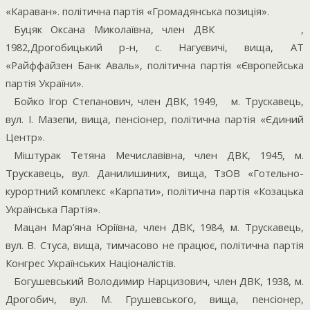
«Караван». політична партія «Громадянська позиція».
Буцяк Оксана Миколаївна, член ДВК
,
1982,Дрогобицький р-н, с. Нагуєвичі, вища, АТ
«Райффайзен Банк Аваль», політична партія «Європейська
партія України».
Бойко Ігор Степанович, член ДВК, 1949,
м. Трускавець,
вул. І. Мазепи, вища, пенсіонер, політична партія «Єдиний
Центр».
Міштурак Тетяна Мечиславівна, член ДВК, 1945, м.
Трускавець, вул. Данилишиних, вища, ТзОВ «Готельно-
курортний комплекс «Карпати», політична партія «Козацька
Українська Партія».
Мацан Мар’яна Юріївна, член ДВК, 1984, м. Трускавець,
вул. В. Стуса, вища, тимчасово не працює, політична партія
Конгрес Українських Націоналістів.
Богушевський Володимир Нарцизович, член ДВК, 1938, м.
Дрогобич, вул. М. Грушевського, вища, пенсіонер,