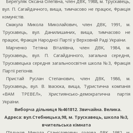
Берегуляк Оксана Олегівна, член ДВК, 1988, м. Трускавець,
вул. П. Сагайдачного, вища, тимчасово не працює, Фракція
комуністів.
Смакула Микола Миколайович, член ДВК, 1991, м.
Трускавець, вул. Данилишиних, вища, тимчасово не
працює, Фракція Народної Партії у Верховній Раді України.
Марченко Тетяна Віталіївна, член ДВК, 1984, м.
Трускавець, вул. П. Сагайдачного, загальна середня,
Трускавецька середня загальноосвітня школа №3, Фракція
Партії регіонів.
Пристай Руслан Степанович, член ДВК, 1986, м.
Трускавець, вул. В. Івасюка, вища, Туристична компанія
«ВАМ ТРЕВЕЛ», Християнсько-демократична партія
України.
Виборча дільниця №461812. Звичайна. Велика.
Адреса: вул.Стебницька,98, м. Трускавець, школа №3,
вчительська кімната
П’ядухов Микола Станіславович, голова ДВК, 1982, м.