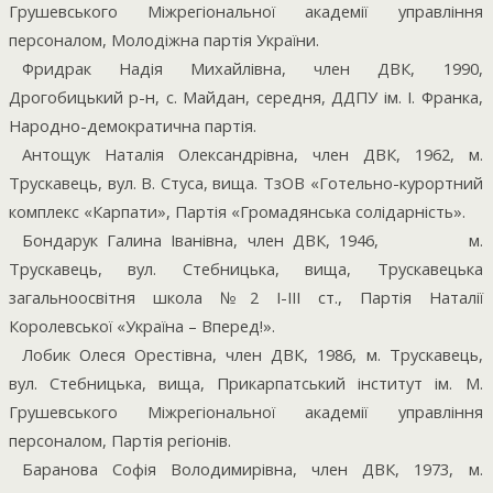
Грушевського Міжрегіональної академії управління
персоналом, Молодіжна партія України.
Фридрак Надія Михайлівна, член ДВК, 1990,
Дрогобицький р-н, с. Майдан, середня, ДДПУ ім. І. Франка,
Народно-демократична партія.
Антощук Наталія Олександрівна, член ДВК, 1962, м.
Трускавець, вул. В. Стуса, вища. ТзОВ «Готельно-курортний
комплекс «Карпати», Партія «Громадянська солідарність».
Бондарук Галина Іванівна, член ДВК, 1946,
м.
Трускавець, вул. Стебницька, вища, Трускавецька
загальноосвітня школа №2 І-ІІІ ст., Партія Наталії
Королевської «Україна – Вперед!».
Лобик Олеся Орестівна, член ДВК, 1986, м. Трускавець,
вул. Стебницька, вища, Прикарпатський інститут ім. М.
Грушевського Міжрегіональної академії управління
персоналом, Партія регіонів.
Баранова Софія Володимирівна, член ДВК, 1973, м.