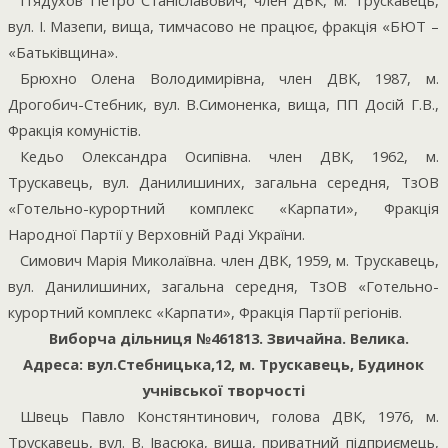
П’ядухов Петро Станіславович, член ДВК, м. Трускавець,
вул. І. Мазепи, вища, тимчасово не працює, фракція «БЮТ –
«Батьківщина».
Брюхно Олена Володимирівна, член ДВК, 1987, м.
Дрогобич-Стебник, вул. В.Симоненка, вища, ПП Досій Г.В.,
Фракція комуністів.
Кедьо Олександра Осипівна. член ДВК, 1962, м.
Трускавець, вул. Данилишиних, загальна середня, ТзОВ
«Готельно-курортний комплекс «Карпати», Фракція
Народної Партії у Верховній Раді України.
Симович Марія Миколаївна. член ДВК, 1959, м. Трускавець,
вул. Данилишиних, загальна середня, ТзОВ «Готельно-
курортний комплекс «Карпати», Фракція Партії регіонів.
Виборча дільниця №461813. Звичайна. Велика.
Адреса: вул.Стебницька,12, м. Трускавець, Будинок
учнівської творчості
Швець Павло Констянтинович, голова ДВК, 1976, м.
Трускавець, вул. В. Івасюка, вища, приватний підприємець,