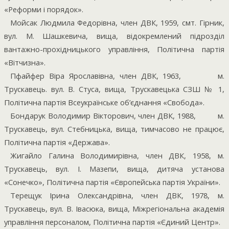
«Реформи і порядок».
Мойсак Людмила Федорівна, член ДВК, 1959, смт. Гірник,
вул. М. Шашкевича, вища, відокремлений підрозділ
вантажно-прохідницького управління, Політична партія
«Вітчизна».
Пфайфер Віра Ярославівна, член ДВК, 1963,
м.
Трускавець. вул. В. Стуса, вища, Трускавецька СЗШ № 1,
Політична партія Всеукраїнське об’єднання «Свобода».
Бондарук Володимир Вікторович, член ДВК, 1988,
м.
Трускавець, вул. Стебницька, вища, тимчасово не працює,
Політична партія «Держава».
Жигайло Галина Володимирівна, член ДВК, 1958, м.
Трускавець, вул. І. Мазепи, вища, дитяча установа
«Сонечко», Політична партія «Європейська партія України».
Терещук Ірина Олександрівна, член ДВК, 1978, м.
Трускавець, вул. В. Івасюка, вища, Міжрегіональна академія
управління персоналом, Політична партія «Єдиний Центр».