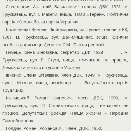
Степанович Анатолій Васильович, голова ДВК, 1951, м.
Трускавець, вул. І. Мазепи, вища, ТзОВ «Терен», Політична
партія «Європейська партія України».
Касьяненко Зеновія Любомирівна, заступник голови ДВК,
1981, м. Трускавець, вул. Данилишиних, вища, фізична
особа-підприємець Деночко С.М., Партія регіонів.
Гимець Ірина Зіновіївна, секретар ДВК, 1988
, м.
Трускавець, вул. В. Стуса, вища, тимчасово не працює,
Демократична партія угорців України.
Івченко Олена Віталіївна, член ДВК, 1949, м. Трускавець,
вул. І. Мазепи, вища, пенсіонер
, Всеукраїнська партія
трудящих.
Ільницький Роман Іванович, член ДВК, 1990, м.
Трускавець, вул. П. Сагайдачного, вища, тимчасово не
працює, Депутатська фракція «Наша Україна – Народна
Самооборона».
Голдун Роман Романович, член ДВК, 1950,