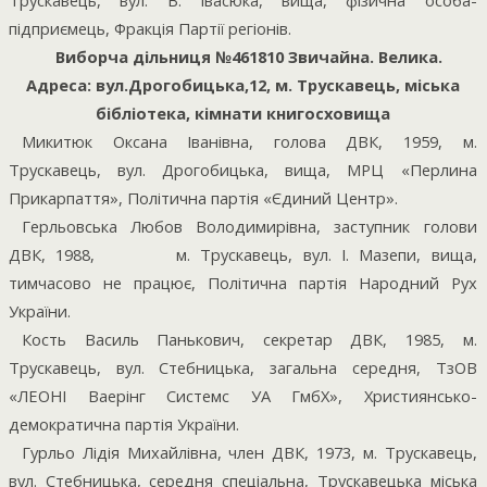
Трускавець, вул. В. Івасюка, вища, фізична особа-
підприємець, Фракція Партії регіонів.
Виборча дільниця №461810 Звичайна. Велика.
Адреса: вул.Дрогобицька,12, м. Трускавець, міська
бібліотека, кімнати книгосховища
Микитюк Оксана Іванівна, голова ДВК, 1959, м.
Трускавець, вул. Дрогобицька, вища, МРЦ «Перлина
Прикарпаття», Політична партія «Єдиний Центр».
Герльовська Любов Володимирівна, заступник голови
ДВК, 1988,
м. Трускавець, вул. І. Мазепи, вища,
тимчасово не працює, Політична партія Народний Рух
України.
Кость Василь Панькович, секретар ДВК, 1985, м.
Трускавець, вул. Стебницька, загальна середня, ТзОВ
«ЛЕОНІ Ваерінг Системс УА ГмбХ», Християнсько-
демократична партія України.
Гурльо Лідія Михайлівна, член ДВК, 1973, м. Трускавець,
вул. Стебницька, середня спеціальна, Трускавецька міська