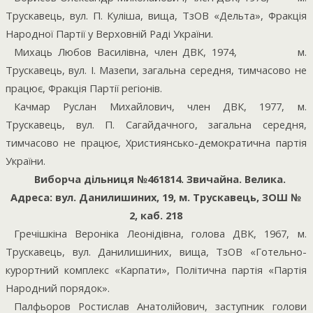
Трускавець, вул. П. Куліша, вища, ТзОВ «Дельта», Фракція
Народної Партії у Верховній Раді України.
Михаць Любов Василівна, член ДВК, 1974,
м.
Трускавець, вул. І. Мазепи, загальна середня, тимчасово не
працює, Фракція Партії регіонів.
Качмар Руслан Михайлович, член ДВК, 1977, м.
Трускавець, вул. П. Сагайдачного, загальна середня,
тимчасово не працює, Християнсько-демократична партія
України.
Виборча дільниця №461814. Звичайна. Велика.
Адреса: вул. Данилишиних, 19, м. Трускавець, ЗОШ №
2, каб. 218
Гречішкіна Вероніка Леонідівна, голова ДВК, 1967, м.
Трускавець, вул. Данилишиних, вища, ТзОВ «Готельно-
курортний комплекс «Карпати», Політична партія «Партія
Народний порядок».
Палфьоров Ростислав Анатолійович, заступник голови