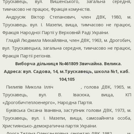
Трускавець, вул. Вишенського, загальна середня,
тимчасово не працює, Фракція комуністів.
Андрусяк Віктор Степанович, член ДВК, 1980, м.
Трускавець. вул. І. Мазепи, вища, тимчасово не працює,
Фракція Народної Партії у Верховній Раді України.
Гладій Людмила Михайлівна, член ДВК, 1963, м. Дрогобич,
вул. Трускавецька, загальна середня, тимчасово не працює,
Фракція Партії регіонів.
Виборча дільниця №461809 Звичайна. Велика.
Адреса: вул. Садова, 14, м.Трускавець, школа №1, каб.
104,105
Пилипів Микола Ілліч
, голова ДВК, 1965, м.
Трускавець, вул. В. Івасюка, вища, КП
«Дрогобичтеплоенерго», Народна Партія.
Буківська Оксана Іванівна, заступник голови ДВК, 1973, м.
Трускавець, вул. І. Мазепи, вища, самозайнята особа,
Християнсько-демократична партія України.
Дрога Тетяна Олександрівна, секретар ДВК, 1982,
м.