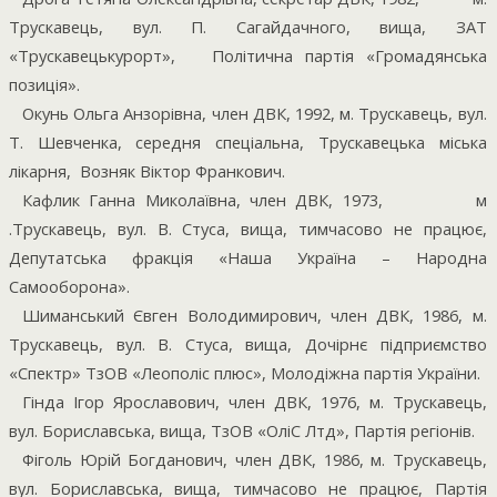
Трускавець, вул. П. Сагайдачного, вища, ЗАТ
«Трускавецькурорт»,
Політична партія «Громадянська
позиція».
Окунь Ольга Анзорівна, член ДВК, 1992, м. Трускавець, вул.
Т. Шевченка, середня спеціальна, Трускавецька міська
лікарня,
Возняк Віктор Франкович.
Кафлик Ганна Миколаївна, член ДВК, 1973,
м
.Трускавець, вул. В. Стуса, вища, тимчасово не працює,
Депутатська фракція «Наша Україна – Народна
Самооборона».
Шиманський Євген Володимирович, член ДВК, 1986, м.
Трускавець, вул. В. Стуса, вища, Дочірнє підприємство
«Спектр» ТзОВ «Леополіс плюс», Молодіжна партія України.
Гінда Ігор Ярославович, член ДВК, 1976, м. Трускавець,
вул. Бориславська, вища, ТзОВ «ОліС Лтд», Партія регіонів.
Фіголь Юрій Богданович, член ДВК, 1986, м. Трускавець,
вул. Бориславська, вища, тимчасово не працює, Партія