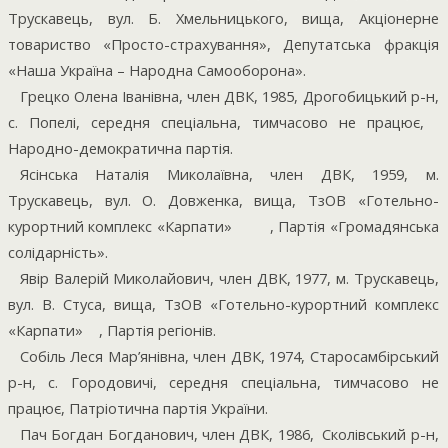
Трускавець, вул. Б. Хмельницького, вища, Акціонерне
товариство «Просто-страхування», Депутатська фракція
«Наша Україна – Народна Самооборона».
Грецко Олена Іванівна, член ДВК, 1985, Дрогобицький р-н,
с. Попелі, середня спеціальна, тимчасово не працює,
Народно-демократична партія.
Ясінська Наталія Миколаївна, член ДВК, 1959, м.
Трускавець, вул. О. Довженка, вища, ТзОВ «Готельно-
курортний комплекс «Карпати»
, Партія «Громадянська
солідарність».
Явір Валерій Миколайович, член ДВК, 1977, м. Трускавець,
вул. В. Стуса, вища, ТзОВ «Готельно-курортний комплекс
«Карпати»
, Партія регіонів.
Собіль Леся Мар’янівна, член ДВК, 1974, Старосамбірський
р-н, с. Городовичі, середня спеціальна, тимчасово не
працює, Патріотична партія України.
Пач Богдан Богданович, член ДВК, 1986,
Сколівський р-н,