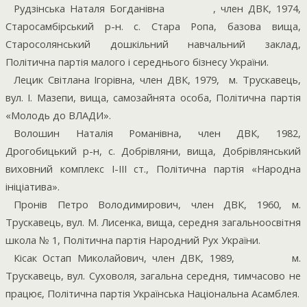
Рудзінська Наталя Богданівна
, член ДВК, 1974,
Старосамбірський р-н. с. Стара Ропа, базова вища,
Старосолянський дошкільний навчальний заклад,
Політична партія малого і середнього бізнесу України.
Лецик Світлана Ігорівна, член ДВК, 1979,
м. Трускавець,
вул. І. Мазепи, вища, самозайнята особа, Політична партія
«Молодь до ВЛАДИ».
Волошин Наталія Романівна, член ДВК, 1982,
Дрогобицький р-н, с. Добрівляни, вища, Добрівлянський
виховний комплекс І-ІІІ ст., Політична партія «Народна
ініціатива».
Пронів Петро Володимирович, член ДВК, 1960, м.
Трускавець, вул. М. Лисенка, вища, середня загальноосвітня
школа № 1, Політична партія Народний Рух України.
Кісак Остап Миколайович, член ДВК, 1989,
м.
Трускавець, вул. Суховоля, загальна середня, тимчасово не
працює, Політична партія Українська Національна Асамблея.