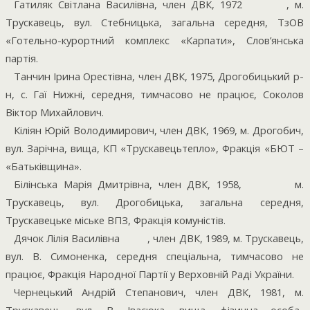
Гатиляк Світлана Василівна, член ДВК, 1972
, м.
Трускавець, вул. Стебницька, загальна середня, ТзОВ
«Готельно-курортний комплекс «Карпати», Слов’янська
партія.
Танчин Ірина Орестівна, член ДВК, 1975, Дрогобицький р-
н, с. Гаї Нижні, середня, тимчасово не працює, Соколов
Віктор Михайлович.
Кіліян Юрій Володимирович, член ДВК, 1969, м. Дрогобич,
вул. Зарічна, вища, КП «Трускавецьтепло», Фракція «БЮТ –
«Батьківщина».
Білінська Марія Дмитрівна, член ДВК, 1958,
м.
Трускавець, вул. Дрогобицька, загальна середня,
Трускавецьке міське ВПЗ, Фракція комуністів.
Дячок Лілія Василівна
, член ДВК, 1989, м. Трускавець,
вул. В. Симоненка, середня спеціальна, тимчасово не
працює, Фракція Народної Партії у Верховній Раді України.
Чернецький Андрій Степанович, член ДВК, 1981, м.