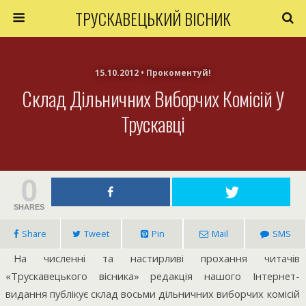
ТРУСКАВЕЦЬКИЙ ВІСНИК
15.10.2012 • Прокоментуй!
Склад Дільничних Виборчих Комісій У
Трускавці
0
SHARES
Share
Tweet
Pin
Mail
SMS
На численні та настирливі прохання читачів
«Трускавецького вісника» редакція нашого Інтернет-
видання публікує склад восьми дільничних виборчих комісій