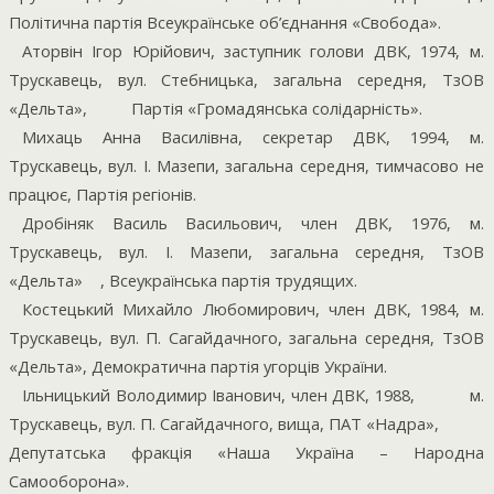
Політична партія Всеукраїнське об’єднання «Свобода».
Аторвін Ігор Юрійович, заступник голови ДВК, 1974, м.
Трускавець, вул. Стебницька, загальна середня, ТзОВ
«Дельта»,
Партія «Громадянська солідарність».
Михаць Анна Василівна, секретар ДВК, 1994, м.
Трускавець, вул. І. Мазепи, загальна середня, тимчасово не
працює, Партія регіонів.
Дробіняк Василь Васильович, член ДВК, 1976, м.
Трускавець, вул. І. Мазепи, загальна середня, ТзОВ
«Дельта»
, Всеукраїнська партія трудящих.
Костецький Михайло Любомирович, член ДВК, 1984, м.
Трускавець, вул. П. Сагайдачного, загальна середня, ТзОВ
«Дельта», Демократична партія угорців України.
Ільницький Володимир Іванович, член ДВК, 1988,
м.
Трускавець, вул. П. Сагайдачного, вища, ПАТ «Надра»,
Депутатська фракція «Наша Україна – Народна
Самооборона».