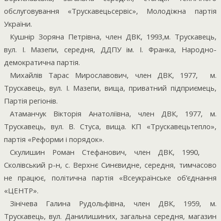
обслуговування «Трускавецьсервіс», Молодіжна партія
України.
Кушнір Зоряна Петрівна, член ДВК, 1993,м. Трускавець,
вул. І. Мазепи, середня, ДДПУ ім. І. Франка, Народно-
демократична партія.
Михайлів Тарас Мирославович, член ДВК, 1977,
м.
Трускавець, вул. І. Мазепи, вища, приватний підприємець,
Партія регіонів.
Атаманчук Вікторія Анатоліївна, член ДВК, 1977, м.
Трускавець, вул. В. Стуса, вища. КП «Трускавецьтепло»,
партія «Реформи і порядок».
Скулишин Роман Стефанович, член ДВК, 1990,
Сколівський р-н, с. Верхнє Синєвидне, середня, тимчасово
не працює, політична партія «Всеукраїнське об’єднання
«ЦЕНТР».
Зінічева Галина Рудольфівна, член ДВК, 1959, м.
Трускавець, вул. Данилишиних, загальна середня, магазин