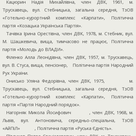
Кацюрин Надія Михайлівна, член ДВК, 1961, м.
Трускавець, вул. Стебницька, загальна середня, ТзОВ
«Готельно-курортний комплекс «Карпати», Політична
партія «Козацька Українська Партія».
Тачівка Ірина Орестівна, член ДВК, 1978, м. Стебник, вул.
М. Шашкевича, вища, тимчасово не працює, Політична
партія «Молодь до ВЛАДИ».
Філенко Алла Леонідівна, член ДВК, 1957, м. Трускавець,
вул. В. Стуса, вища, пенсіонер,
Політична партія Народний
Рух України.
Онисько Уляна Федорівна, член ДВК, 1975,
м.
Трускавець, вул. Стебницька, загальна середня, ТзОВ
«Готельно-курортний комплекс «Карпати», Політична
партія «Партія Народний порядок».
Нагорняк Микола Йосифович
, член ДВК, 1968, м.
Львів, вул. Антоновича, середньо-спеціальна, ТзОВ
«АйПіЛ»
, Політична партія «Руська Єдність».