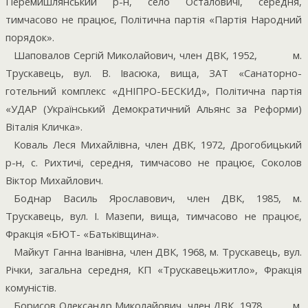
Перемишлянський р-н, село Осталовичі, середня,
тимчасово не працює, Політична партія «Партія Народний
порядок».
Шаповалов Сергій Миколайович, член ДВК, 1952,
м.
Трускавець, вул. В. Івасюка, вища, ЗАТ «Санаторно-
готельний комплекс «ДНІПРО-БЕСКИД», Політична партія
«УДАР (Український Демократичний Альянс за Реформи)
Віталія Кличка».
Коваль Леся Михайлівна, член ДВК, 1972, Дрогобицький
р-н, с. Рихтичі, середня, тимчасово не працює, Соколов
Віктор Михайлович.
Боднар Василь Ярославович, член ДВК, 1985, м.
Трускавець, вул. І. Мазепи, вища, тимчасово не працює,
Фракція «БЮТ- «Батьківщина».
Майкут Ганна Іванівна, член ДВК, 1968, м. Трускавець, вул.
Річки, загальна середня, КП «Трускавецьжитло», Фракція
комуністів.
Борисов Олександр Миколайович, член ДВК, 1978,
м.