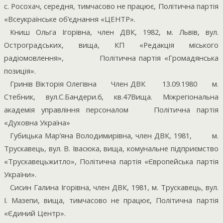
с. Росохач, середня, тимчасово не працює, Політична партія
«Всеукраїнське об’єднання «ЦЕНТР».
Книш Ольга Ігорівна, член ДВК, 1982, м. Львів, вул.
Остроградських, вища, КП «Редакція міського
радіомовлення»,
Політична партія «Громадянська
позиція».
Гринів Вікторія Олегівна
Член ДВК
13.09.1980
м.
Стебник, вул.С.Бандери.6, кв.47Вища. Міжрегіональна
академія управління персоналом
Політична партія
«Духовна Україна»
Губицька Мар’яна Володимирівна, член ДВК, 1981,
м.
Трускавець, вул. В. Івасюка, вища, комунальне підприємство
«Трускавецьжитло», Політична партія «Європейська партія
України».
Сисин Галина Ігорівна, член ДВК, 1981, м. Трускавець, вул.
І. Мазепи, вища, тимчасово не працює, Політична партія
«Єдиний Центр».