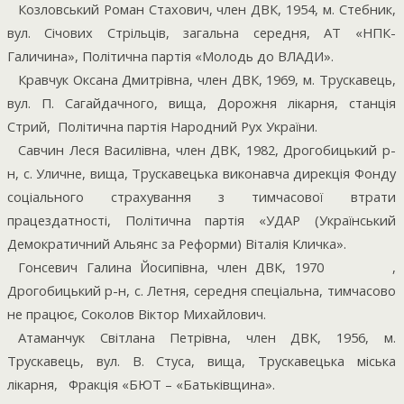
Козловський Роман Стахович, член ДВК, 1954, м. Стебник,
вул. Січових Стрільців, загальна середня, АТ «НПК-
Галичина», Політична партія «Молодь до ВЛАДИ».
Кравчук Оксана Дмитрівна, член ДВК, 1969, м. Трускавець,
вул. П. Сагайдачного, вища, Дорожня лікарня, станція
Стрий,
Політична партія Народний Рух України.
Савчин Леся Василівна, член ДВК, 1982, Дрогобицький р-
н, с. Уличне, вища, Трускавецька виконавча дирекція Фонду
соціального страхування з тимчасової втрати
працездатності, Політична партія «УДАР (Український
Демократичний Альянс за Реформи) Віталія Кличка».
Гонсевич Галина Йосипівна, член ДВК, 1970
,
Дрогобицький р-н, с. Летня, середня спеціальна, тимчасово
не працює, Соколов Віктор Михайлович.
Атаманчук Світлана Петрівна, член ДВК, 1956, м.
Трускавець, вул. В. Стуса, вища, Трускавецька міська
лікарня,
Фракція «БЮТ – «Батьківщина».