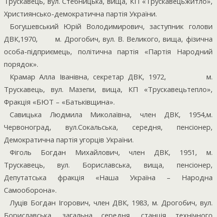
Трускавець, вул. Стебницька, вища, КП «Трускавецьжитло»,
Християнсько-демократична партія України.
Богушевський Юрій Володимирович, заступник голови
ДВК,1970,
м. Дрогобич, вул. В. Великого, вища, фізична
особа-підприємець, політична партія «Партія Народний
порядок».
Крамар Алла Іванівна, секретар ДВК, 1972,
м.
Трускавець, вул. Мазепи, вища, КП «Трускавецьтепло»,
Фракція «БЮТ – «Батьківщина».
Савицька Людмила Миколаївна, член ДВК, 1954,м.
Червоноград, вул.Сокальська, середня, пенсіонер,
Демократична партія угорців України.
Фіголь Богдан Михайлович, член ДВК, 1951, м.
Трускавець, вул. Бориславська, вища, пенсіонер,
Депутатська фракція «Наша Україна – Народна
Самооборона».
Луців Богдан Ігорович, член ДВК, 1983, м. Дрогобич, вул.
Бориславська, загальна середня, станція технічного