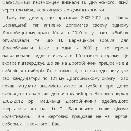
фальсифікації переможцем визнали П. Димінського, який
через три місяці перекинувся до кучмівської кліки.
Тому не дивно, що протягом 2002-2012 рр. Павло
Барнацький так активно допомагав своєму рідному
Дрогобицькому краю. Коли в 2010 р. у газеті «Вибір»
опублікували те, що П. Барнацький зробив для
Дрогобиччини тільки за один – 2009 р., то перелік
напрацювань ледве втиснули в 1,5 газетні сторінки. Це
вкотре підтверджує, що він на Дрогобиччині працює не від
виборів до виборів. Як, скажімо, ті, хто сьогодні висунули
свої кандидатури по 121-му Дрогобицькому округу і хто
почав імітувати видимість активної турботи про долю
виборців за два місяці до початку виборів. Взагалі в період
2002-2012 рр. мешканці Дрогобиччини здебільшого
зверталися до нас із П. Барнацьким, їхали цілими
колективами. І він жертовно працював не на чергові
вибори, а на кожного з Вас.