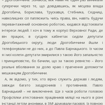
суперечки через те, що довідавшись, як місцева влада
Дрогобича, Борислава, Трускавця, Стебника, Східниці,
навколишніх сіл паплюжить чиїсь права, він, навіть будучи
перевантажений основною роботою, кидався відстоювати
інтереси людей. І хоч в тому ж корпусі Верховної Ради, де
він працює, в сусідніх кабінетах сиділи депутати
Дрогобицького округу, люди Дрогобиччини йшли і
телефонували не до них, а до Павла Барнацького. Із часом
я і мої колеги-депутати змирилися з такою його запальністю
і принциповістю, бо бачили, що за такою ревністю – його
реальні вболівання за долю краю і прагнення допомогти
мешканцям Дрогобиччини.
А, як відомо, у тих, хто вірно служить державі і людям,
завжди багато заздрісників і противників. Павло
Барнацький – не виключення. Ще з часів роботи головою
Профспілки атестованих працівників міліції на нього в різні
інстанції летіли анонімки, в ЗМ! друкували пасквілі. Із повною