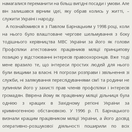
намагалися переманити на більш вигідні посади і умови. Але
він залишався вірним ідеї, яку обрав колись у житті, –
служити Україні і народу.
А познайомився я з Павлом Барнацьким у 1998 році, коли
на нього було влаштоване чергове шельмування з боку
тодішнього керівництва МВС України за його як голови
Профспілки атестованих працівників міліції принципову
позицію у відстоюванні інтересів правоохоронців. Вже тоді
мене вразило те, що інтереси простих людей для нього
були вищими за власні. Ні погрози розправи і звільнення зі
служби, ні залякування переслідуваннями сім’ї та родини не
зупиняли його у захисті прав членів профспілки і інтересів
громадян. Ввірена йому як працівнику міліції дільниця була
однією з кращих в Західному регіоні України за
криміногенною обстановкою. У 1996 р. П. Барнацького
визнали кращим працівником міліції України, а його досвід
оперативно-розшукової діяльності поширили по всіх