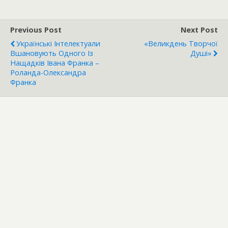
Previous Post
Next Post
Українські Інтелектуали
«Великдень Творчої
Вшановують Одного Із
Душі»
Нащадків Івана Франка –
Роланда-Олександра
Франка