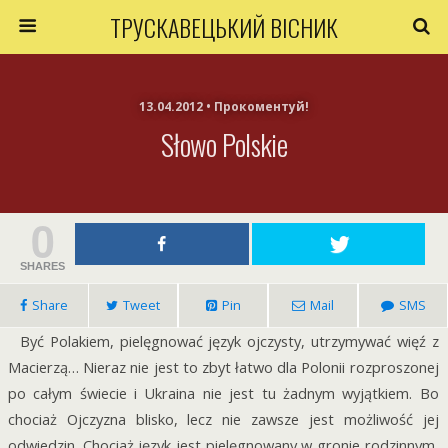
ТРУСКАВЕЦЬКИЙ ВІСНИК
13.04.2012 • Прокоментуй!
Słowo Polskie
0
SHARES
Share
Tweet
Pin
Mail
SMS
Być Polakiem, pielęgnować język ojczysty, utrzymywać więź z
Macierzą… Nieraz nie jest to zbyt łatwo dla Polonii rozproszonej
po całym świecie i Ukraina nie jest tu żadnym wyjątkiem. Bo
chociaż Ojczyzna blisko, lecz nie zawsze jest możliwość jej
odwiedzin. Chociaż język jest pielęgnowany w gronie rodzinnym,