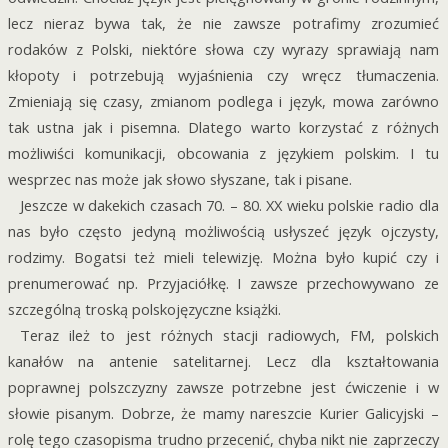
lecz nieraz bywa tak, że nie zawsze potrafimy zrozumieć
rodaków z Polski, niektóre słowa czy wyrazy sprawiają nam
kłopoty i potrzebują wyjaśnienia czy wręcz tłumaczenia.
Zmieniają się czasy, zmianom podlega i język, mowa zarówno
tak ustna jak i pisemna. Dlatego warto korzystać z różnych
możliwiści komunikacji, obcowania z językiem polskim. I tu
wesprzec nas może jak słowo słyszane, tak i pisane.
Jeszcze w dakekich czasach 70. – 80. XX wieku polskie radio dla
nas było często jedyną możliwością usłyszeć język ojczysty,
rodzimy. Bogatsi też mieli telewizję. Można było kupić czy i
prenumerować np. Przyjaciółkę. I zawsze przechowywano ze
szczególną troską polskojęzyczne książki.
Teraz ileż to jest różnych stacji radiowych, FM, polskich
kanałów na antenie satelitarnej. Lecz dla kształtowania
poprawnej polszczyzny zawsze potrzebne jest ćwiczenie i w
słowie pisanym. Dobrze, że mamy nareszcie Kurier Galicyjski –
rolę tego czasopisma trudno przecenić, chyba nikt nie zaprzeczy