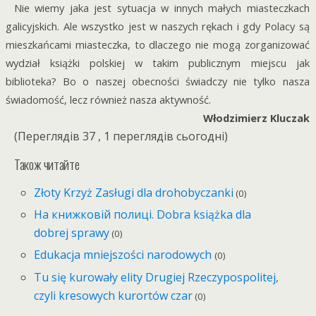
Nie wiemy jaka jest sytuacja w innych małych miasteczkach
galicyjskich. Ale wszystko jest w naszych rękach i gdy Polacy są
mieszkańcami miasteczka, to dlaczego nie mogą zorganizować
wydział książki polskiej w takim publicznym miejscu jak
biblioteka? Bo o naszej obecności świadczy nie tylko nasza
świadomość, lecz również nasza aktywność.
Włodzimierz Kluczak
(Переглядів 37 , 1 переглядів сьогодні)
Також читайте
Złoty Krzyż Zasługi dla drohobyczanki
(0)
На книжковій полиці. Dobra książka dla
dobrej sprawy
(0)
Edukacja mniejszości narodowych
(0)
Tu się kurowały elity Drugiej Rzeczypospolitej,
czyli kresowych kurortów czar
(0)