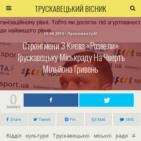
ТРУСКАВЕЦЬКИЙ ВІСНИК
10.06.2019 • Прокоментуй!
Стронгмени З Києва «розвели»
Трускавецьку Міськраду На Чверть
Мільйона Гривень
0
SHARES
Share
Tweet
Pin
Mail
SMS
Відділ культури Трускавецької міської ради 4