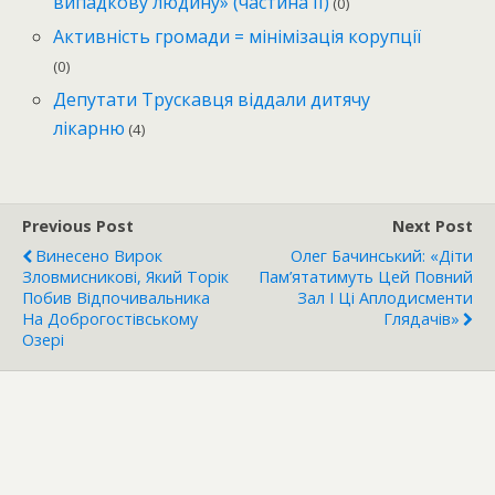
випадкову людину» (частина ІІ)
(0)
Активність громади = мінімізація корупції
(0)
Депутати Трускавця віддали дитячу
лікарню
(4)
Previous Post
Next Post
Винесено Вирок
Олег Бачинський: «Діти
Зловмисникові, Який Торік
Пам’ятатимуть Цей Повний
Побив Відпочивальника
Зал І Ці Аплодисменти
На Доброгостівському
Глядачів»
Озері