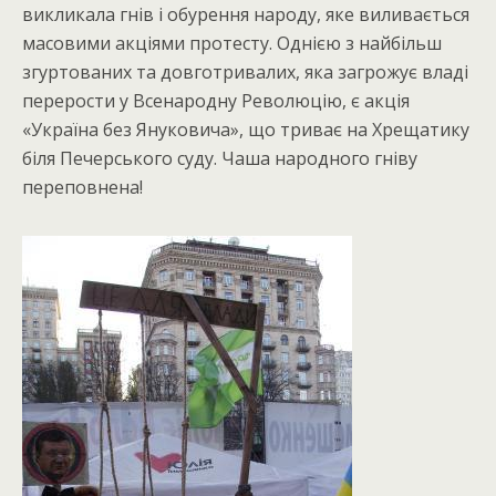
викликала гнів і обурення народу, яке виливається
масовими акціями протесту. Однією з найбільш
згуртованих та довготривалих, яка загрожує владі
перерости у Всенародну Революцію, є акція
«Україна без Януковича», що триває на Хрещатику
біля Печерського суду. Чаша народного гніву
переповнена!