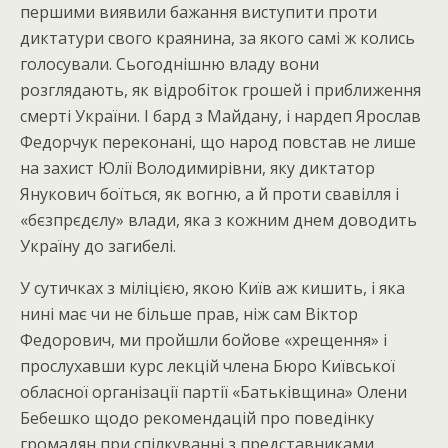
першими виявили бажання виступити проти
диктатури свого краянина, за якого самі ж колись
голосували. Сьогоднішню владу вони
розглядають, як відробіток грошей і приближення
смерті України. І бард з Майдану, і нардеп Ярослав
Федорчук переконані, що народ повстав не лише
на захист Юлії Володимирівни, яку диктатор
Янукович боїться, як вогню, а й проти свавілля і
«бєзпрєдєлу» влади, яка з кожним днем доводить
Україну до загибелі.
У сутичках з міліцією, якою Київ аж кишить, і яка
нині має чи не більше прав, ніж сам Віктор
Федорович, ми пройшли бойове «хрещення» і
прослухавши курс лекцій члена Бюро Київської
обласної організації партії «Батьківщина» Олени
Бебешко щодо рекомендацій про поведінку
громадян при спілкуванні з представниками