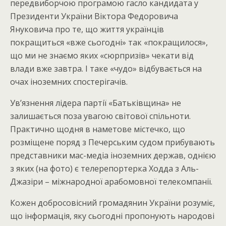
передвиборчою програмою гасло кандидата у
Президенти України Віктора Федоровича
Януковича про те, що життя українців
покращиться «вже сьогодні» так «покращилося»,
що ми не знаємо яких «сюрпризів» чекати від
влади вже завтра. І таке «чудо» відбувається на
очах іноземних спостерігачів.
Ув’язнення лідера партії «Батьківщина» не
залишається поза увагою світової спільноти.
Практично щодня в наметове містечко, що
розміщене поряд з Печерським судом прибувають
представники мас-медіа іноземних держав, однією
з яких (на фото) є телерепортерка Ходда з Аль-
Джазіри – міжнародної арабомовної телекомпанії.
Кожен добросовісний громадянин України розуміє,
що інформація, яку сьогодні пропонують народові