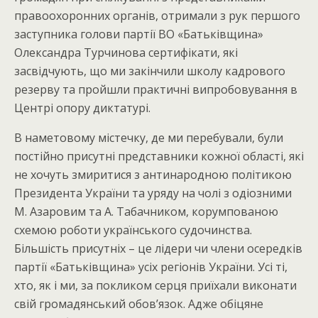
правоохоронних органів, отримали з рук першого
заступника голови партії ВО «Батьківщина»
Олександра Турчинова сертифікати, які
засвідчують, що ми закінчили школу кадрового
резерву та пройшли практичні випробовування в
Центрі опору диктатурі.
В наметовому містечку, де ми перебували, були
постійно присутні представники кожної області, які
не хочуть змиритися з антинародною політикою
Президента України та уряду на чолі з одіозними
М. Азаровим та А. Табачником, корумпованою
схемою роботи українського судочинства.
Більшість присутніх – це лідери чи члени осередків
партії «Батьківщина» усіх регіонів України. Усі ті,
хто, як і ми, за покликом серця приїхали виконати
свій громадянський обов’язок. Адже обіцяне