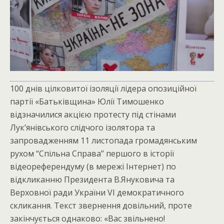
100 днів цілковитої ізоляції лідера опозиційної
партії «Батьківщина» Юлії Тимошенко
відзначилися акцією протесту під стінами
Лук’янівського слідчого ізолятора та
запровадженням 11 листопада громадянським
рухом “Спільна Справа” першого в історії
відеореферендуму (в мережі Інтернет) по
відкликанню Президента В.Януковича та
Верховної ради України VI демократичного
скликання. Текст звернення довільний, проте
закінчується однаково: «Вас звільнено!