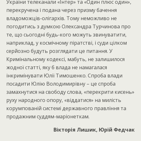
України телеканали «Інтер» та «Один плюс один»,
перекручена і подана через призму бачення
владоможців-олігархів. Тому неможливо не
погодитись з думкою Олександра Турчинова про
те, що сьогодні будь-кого можуть звинуватити,
наприклад, у космічному піратстві, і суди цілком
серйозно будуть розглядати це питання. У
Кримінальному кодексі, мабуть, не залишилося
жодної статті, яку б влада не намагалася
інкримінувати Юлії Тимошенко. Спроба влади
посадити Юлію Володимирівну – це спроба
замахнутися на свободу слова, «перекрити кисень»
руху народного опору, «віддатися» на милість
корумпованій системі державного правління та
продажним суддям-маріонеткам.
Вікторія Лишик, Юрій Федчак