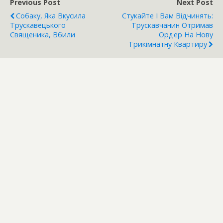
Previous Post
Next Post
Собаку, Яка Вкусила
Стукайте І Вам Відчинять:
Трускавецького
Трускавчанин Отримав
Священика, Вбили
Ордер На Нову
Трикімнатну Квартиру