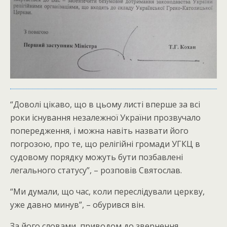
“Доволі цікаво, що в цьому листі вперше за всі
роки існування незалежної України прозвучало
попередження, і можна навіть назвати його
погрозою, про те, що релігійні громади УГКЦ в
судовому порядку можуть бути позбавлені
легального статусу”, – розповів Святослав.
“Ми думали, що час, коли переслідували церкву,
уже давно минув”, – обурився він.
За його словами, приводом до звернення