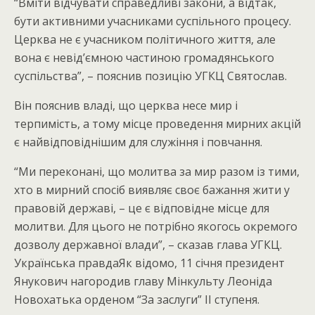
“Вміти відчувати справедливі закони, а відтак,
бути активними учасниками суспільного процесу.
Церква не є учасником політичного життя, але
вона є невід’ємною частиною громадянського
суспільства”, – пояснив позицію УГКЦ Святослав.
Він пояснив владі, що церква несе мир і
терпимість, а тому місце проведення мирних акцій
є найвідповіднішим для служіння і повчання.
“Ми переконані, що молитва за мир разом із тими,
хто в мирний спосіб виявляє своє бажання жити у
правовій державі, – це є відповідне місце для
молитви. Для цього не потрібно якогось окремого
дозволу державної влади”, – сказав глава УГКЦ.
Українська правдаЯк відомо, 11 січня президент
Янукович нагородив главу Мінкульту Леоніда
Новохатька орденом “За заслуги” II ступеня.