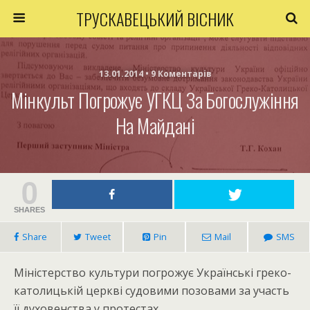
ТРУСКАВЕЦЬКИЙ ВІСНИК
13.01.2014 • 9 Коментарів
Мінкульт Погрожує УГКЦ За Богослужіння
На Майдані
0
SHARES
Share
Tweet
Pin
Mail
SMS
Міністерство культури погрожує Українські греко-
католицькій церкві судовими позовами за участь
її духовенства у протестах.