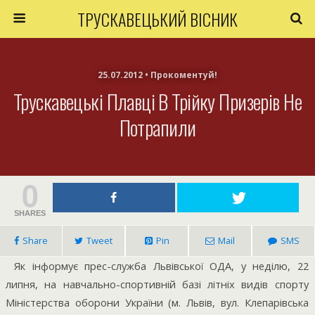
ТРУСКАВЕЦЬКИЙ ВІСНИК
25.07.2012 • Прокоментуй!
Трускавецькі Плавці В Трійку Призерів Не
Потрапили
0
SHARES
Share
Tweet
Pin
Mail
SMS
Як інформує прес-служба Львівської ОДА, у неділю, 22
липня, на навчально-спортивній базі літніх видів спорту
Міністерства оборони України (м. Львів, вул. Клепарівська