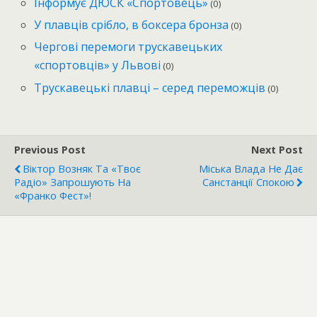
Інформує ДЮСК «Спортовець»
(0)
У плавців срібло, в боксера бронза
(0)
Чергові перемоги трускавецьких
«спортовців» у Львові
(0)
Трускавецькі плавці – серед переможців
(0)
Previous Post
Next Post
Віктор Возняк Та «Твоє
Міська Влада Не Дає
Радіо» Запрошують На
Санстанції Спокою
«Франко Фест»!