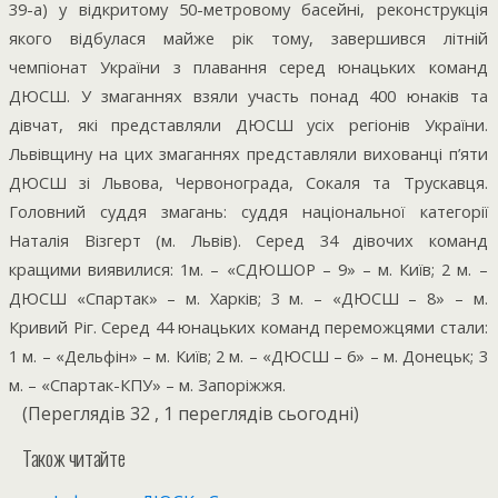
39-а) у відкритому 50-метровому басейні, реконструкція
якого відбулася майже рік тому, завершився літній
чемпіонат України з плавання серед юнацьких команд
ДЮСШ. У змаганнях взяли участь понад 400 юнаків та
дівчат, які представляли ДЮСШ усіх регіонів України.
Львівщину на цих змаганнях представляли вихованці п’яти
ДЮСШ зі Львова, Червонограда, Сокаля та Трускавця.
Головний суддя змагань: суддя національної категорії
Наталія Візгерт (м. Львів). Серед 34 дівочих команд
кращими виявилися: 1м. – «СДЮШОР – 9» – м. Київ; 2 м. –
ДЮСШ «Спартак» – м. Харків; 3 м. – «ДЮСШ – 8» – м.
Кривий Ріг. Серед 44 юнацьких команд переможцями стали:
1 м. – «Дельфін» – м. Київ; 2 м. – «ДЮСШ – 6» – м. Донецьк; 3
м. – «Спартак-КПУ» – м. Запоріжжя.
(Переглядів 32 , 1 переглядів сьогодні)
Також читайте