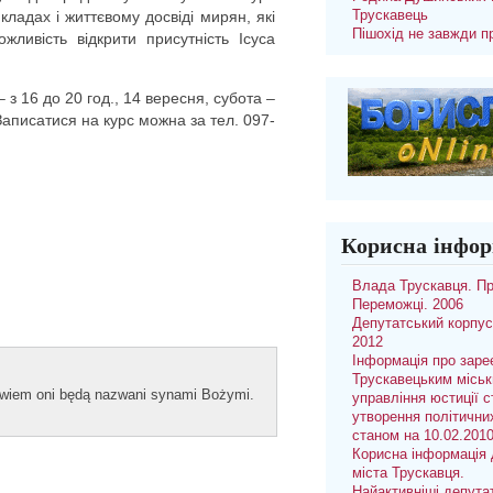
ладах і життєвому досвіді мирян, які
Трускавець
Пішохід не завжди п
жливість відкрити присутність Ісуса
з 16 до 20 год., 14 вересня, субота –
 Записатися на курс можна за тел. 097-
Корисна інфор
Влада Трускавця. П
Переможці. 2006
Депутатський корпус
2012
Інформація про заре
Трускавецьким місь
bowiem oni będą naz­wani syn­ami Bożymi.
управління юстиції с
утворення політични
станом на 10.02.201
Корисна інформація 
міста Трускавця.
Найактивніші депута