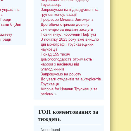
Трускавець
 управлінь
Запрошуємо на індивідуальні та
ів
групові консультації!
ої ради
Професор Микола Зимомря з
татів 6 (Звіт
Дрогобича отримав довічну
стипендію за видатні заслуги
омітету
Новий титул королеви Нафтусі
ої ради
З початку 2023 року вже вийшло
дві монографії трускавецьких
науковців
Понад 155 тисяч
домогосподарств отримають
набори з насінням від
благодійників
Запрошуємо на роботу
До уваги студентів та абітурієнтів
Трускавця
Archive for Новини Трускавця та
регіону
»
ТОП коментованих за
тиждень
None found