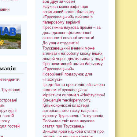
вод другий човен
Наукова монографія про
равий
позитивний вплив бальзаму
«Трускавецький» вийшла в
паперовому варіанті
Престижна наукова премія – за
дослідження фізіологічної
активності сечової кислоти!
До уваги студентів!
Трускавецький вчений може
впливати на роботу мозку інших
людей через дистильовану воду!
Про позитивний вплив бальзаму
мація
«Трускавецький»
Новорічний подарунок для
ретенденти.
«Нафтусі»
Гряде битва престолів: збагачена
 Трускавця
воднем «Трускавецька»
міряється силами з «Нафтусею»!
єстровані
Концепція тензіорегулому.
ким
Кількісно-якісні кластери
труктурні
артеріального тиску пацієнтів
х партій
курорту Трускавець і їх супровід
0 року
Побачила світ нова наукова
для гостей
стаття про Трускавець
Вийшла нова наукова стаття про
ти
лікувальні чинники курорту