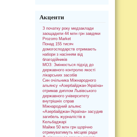
Акценти
З початку року медзаклади
заощадили 44 млн грн завдяки
Prozorro Market
Понад 155 тисяч
домогосподарств отримають
набори з насінням від
благодійників
МОЗ: Змінюється підхід до
державного контролю якості
лікарських засобів
Син очільника Міжнародного
альянсу «Азербайджан-Україна»
отримав диплом Львівського
державного університету
внутрішніх справ
Міжнародний альянс
«Азербайджан-Україна» засудив
загибель журналістів в
Кельбаджарі
Майже 50 млн грн щорічно
отримуватимуть місцеві ради