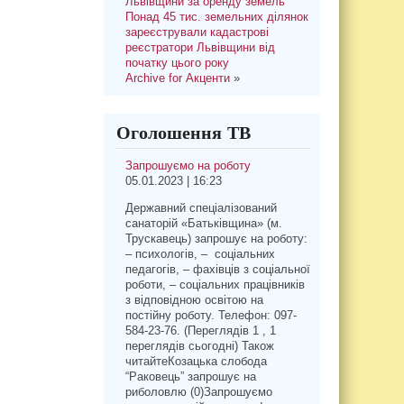
Львівщини за оренду земель
Понад 45 тис. земельних ділянок
зареєстрували кадастрові
реєстратори Львівщини від
початку цього року
Archive for Акценти
»
Оголошення ТВ
Запрошуємо на роботу
05.01.2023 | 16:23
Державний спеціалізований
санаторій «Батьківщина» (м.
Трускавець) запрошує на роботу:
– психологів, – соціальних
педагогів, – фахівців з соціальної
роботи, – соціальних працівників
з відповідною освітою на
постійну роботу. Телефон: 097-
584-23-76. (Переглядів 1 , 1
переглядів сьогодні) Також
читайтеКозацька слобода
“Раковець” запрошує на
риболовлю (0)Запрошуємо