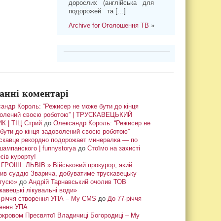
дорослих (англійська для
подорожей та […]
Archive for Оголошення ТВ
»
анні коментарі
андр Король: “Режисер не може бути до кінця
олений своєю роботою” | ТРУСКАВЕЦЬКИЙ
К | ТІЦ Стрий
до
Олександр Король: “Режисер не
бути до кінця задоволений своєю роботою”
скавце рекордно подорожает минералка — по
шампанского | funnystorya
до
Стоїмо на захисті
сів курорту!
ГРОШІ. ЛЬВІВ » Військовий прокурор, який
ив суддю Зварича, добуватиме трускавецьку
тусю»
до
Андрій Тарнавський очолив ТОВ
кавецькі лікувальні води»
-річчя створення УПА – My CMS
до
До 77-річчя
ення УПА
окровом Пресвятої Владичиці Богородиці – My