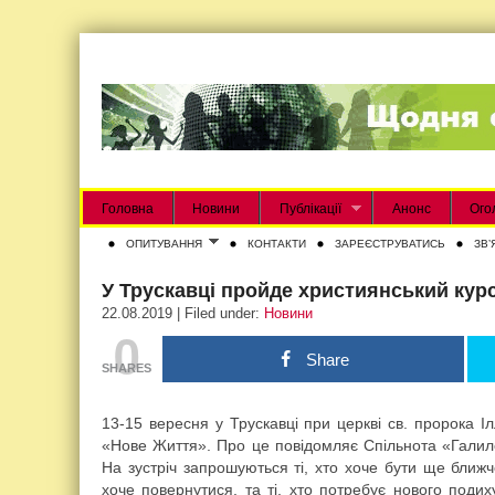
Головна
Новини
Публікації
Анонс
Ого
ОПИТУВАННЯ
КОНТАКТИ
ЗАРЕЄСТРУВАТИСЬ
ЗВʼ
У Трускавці пройде християнський кур
22.08.2019 | Filed under:
Новини
0
Share
SHARES
13-15 вересня у Трускавці при церкві св. пророка І
«Нове Життя». Про це повідомляє Спільнота «Галил
На зустріч запрошуються ті, хто хоче бути ще ближче
хоче повернутися, та ті, хто потребує нового подиху