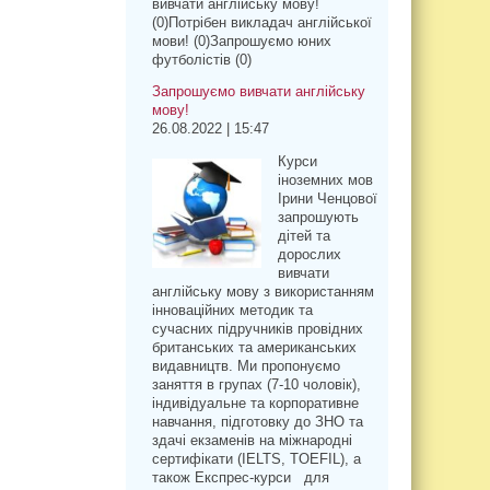
вивчати англійську мову!
(0)Потрібен викладач англійської
мови! (0)Запрошуємо юних
футболістів (0)
Запрошуємо вивчати англійську
мову!
26.08.2022 | 15:47
Курси
іноземних мов
Ірини Ченцової
запрошують
дітей та
дорослих
вивчати
англійську мову з використанням
інноваційних методик та
сучасних підручників провідних
британських та американських
видавництв. Ми пропонуємо
заняття в групах (7-10 чоловік),
індивідуальне та корпоративне
навчання, підготовку до ЗНО та
здачі екзаменів на міжнародні
сертифікати (IELTS, TOEFIL), а
також Експрес-курси для