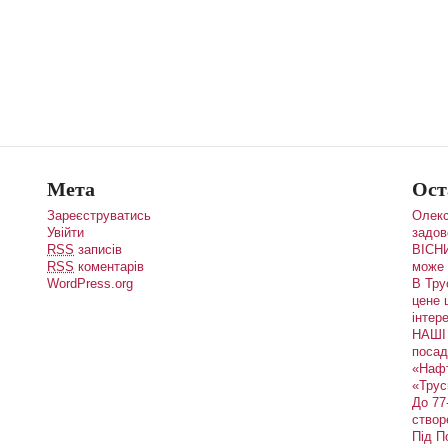
Мета
Ост
Зареєструватись
Олекс
Увійти
задов
RSS
записів
ВІСНИ
RSS
коментарів
може 
WordPress.org
В Тру
цене 
інтере
НАШІ 
посад
«Наф
«Трус
До 77
створ
Під П