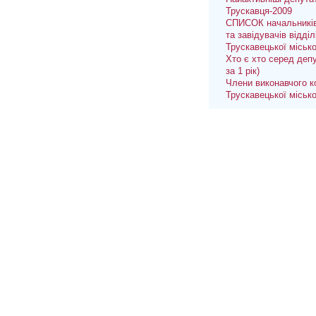
Трускавця-2009
СПИСОК начальників
та завідувачів відділ
Трускавецької міськ
Хто є хто серед депу
за 1 рік)
Члени виконавчого к
Трускавецької міськ