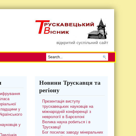
відкритий суспільний сайт
и
Новини Трускавця та
регіону
цифрування
іласа
Презентація виступу
ріальної
трускавецьких науковців на
 спадщини у
міжнародній конференції з
 Українського
неврології в Барселоні
Велика наука робиться і в
науковців у
Трускавці!
Бог посилає заводу мінеральних
авлічків.