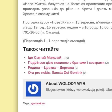
«Нове Життя» базується на багатьох практичних прик
провадять учасників до рішення вірити і дають мо
Христа в своєму житті.
Програма курсу «Нове Життя»: 13 вересня, п’ятниця – 
з 9 до 19 год., 15 вересня, неділя – з 10.30 до 16.00.
791-16-86 (п. Оксана).
(Переглядів 1 , 1 переглядів сьогодні)
Також читайте
Іде Святий Миколай…
(0)
Поділіться цією новиною з братами і сестрами
(2)
Родина – Церква – Держава
(0)
Ora pro nobis, Sancta Dei Genit­rix
(0)
About
WOLODYMYR
Błogos­ławieni którzy wprowad­zają pokój, al­
Tags:
духовність