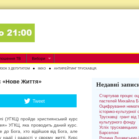
лошення ТВ
Вибори
ЯЗОК З ДЕПУТАТОМ
IMXO
АНТИРЕЙТИНГ ТРУСКАВЦЯ.
с «Нове Життя»
Недавні запис
Стартував процес о
Tweet
пастелей Михайла Б
Оцифрування немате
історико-культурної
Трускавці: грант від
ллі (УГКЦ) пройде християнський курс
культурного фонду
ея» УГКЦ, яка проводить даний курс.
Успіх трускавецьких 
 до Бога, хто відійшов від Бога, але
Барселоні
 надії і радості у своєму житті. Курс
Родина Душинських-П