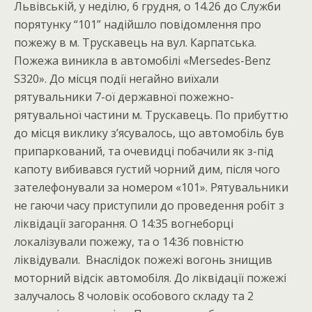
Львівській, у неділю, 6 грудня, о 14.26 до Служби
порятунку “101” надійшло повідомлення про
пожежу в м. Трускавець на вул. Карпатська.
Пожежа виникла в автомобілі «Mersedes-Benz
S320». До місця події негайно виїхали
рятувальники 7-ої державної пожежно-
рятувальної частини м. Трускавець. По прибуттю
до місця виклику з’ясувалось, що автомобіль був
припаркований, та очевидці побачили як з-під
капоту вибивався густий чорний дим, після чого
зателефонували за номером «101». Рятувальники
не гаючи часу приступили до проведення робіт з
ліквідації загорання. О 14:35 вогнеборці
локалізували пожежу, та о 14:36 повністю
ліквідували. Внаслідок пожежі вогонь знищив
моторний відсік автомобіля. До ліквідації пожежі
залучалось 8 чоловік особового складу та 2