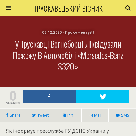
ТРУСКАВЕЦЬКИЙ ВІСНИК
08.12.2020 • Прокоментуй!
У Трускавці Вогнеборці Ліквідували
Пожежу В Автомобілі «Mersedes-Benz
S320»
0
SHARES
Share
Tweet
Pin
Mail
SMS
Як інформує пресслужба ГУ ДСНС України у