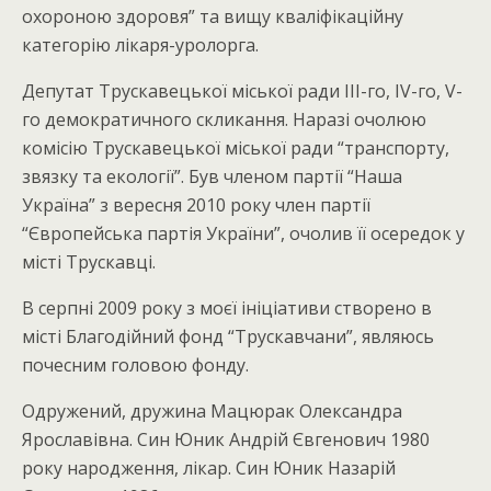
охороною здоровя” та вищу кваліфікаційну
категорію лікаря-уролорга.
Депутат Трускавецької міської ради ІІІ-го, ІV-го, V-
го демократичного скликання. Наразі очолюю
комісію Трускавецької міської ради “транспорту,
звязку та екології”. Був членом партії “Наша
Україна” з вересня 2010 року член партії
“Європейська партія України”, очолив її осередок у
місті Трускавці.
В серпні 2009 року з моєї ініціативи створено в
місті Благодійний фонд “Трускавчани”, являюсь
почесним головою фонду.
Одружений, дружина Мацюрак Олександра
Ярославівна. Син Юник Андрій Євгенович 1980
року народження, лікар. Син Юник Назарій