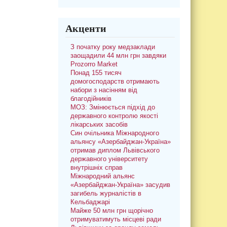
Акценти
З початку року медзаклади
заощадили 44 млн грн завдяки
Prozorro Market
Понад 155 тисяч
домогосподарств отримають
набори з насінням від
благодійників
МОЗ: Змінюється підхід до
державного контролю якості
лікарських засобів
Син очільника Міжнародного
альянсу «Азербайджан-Україна»
отримав диплом Львівського
державного університету
внутрішніх справ
Міжнародний альянс
«Азербайджан-Україна» засудив
загибель журналістів в
Кельбаджарі
Майже 50 млн грн щорічно
отримуватимуть місцеві ради