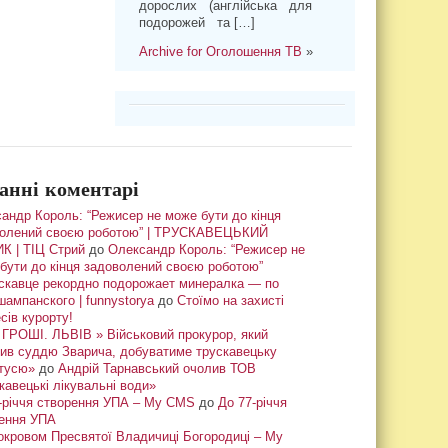
дорослих (англійська для
подорожей та […]
Archive for Оголошення ТВ
»
анні коментарі
андр Король: “Режисер не може бути до кінця
олений своєю роботою” | ТРУСКАВЕЦЬКИЙ
К | ТІЦ Стрий
до
Олександр Король: “Режисер не
бути до кінця задоволений своєю роботою”
скавце рекордно подорожает минералка — по
шампанского | funnystorya
до
Стоїмо на захисті
сів курорту!
ГРОШІ. ЛЬВІВ » Військовий прокурор, який
ив суддю Зварича, добуватиме трускавецьку
тусю»
до
Андрій Тарнавський очолив ТОВ
кавецькі лікувальні води»
-річчя створення УПА – My CMS
до
До 77-річчя
ення УПА
окровом Пресвятої Владичиці Богородиці – My