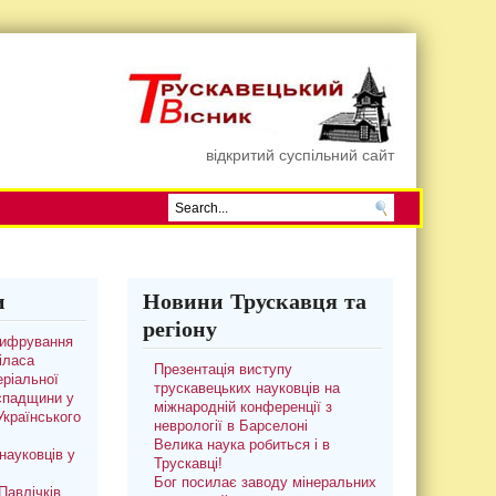
відкритий суспільний сайт
и
Новини Трускавця та
регіону
цифрування
іласа
Презентація виступу
ріальної
трускавецьких науковців на
 спадщини у
міжнародній конференції з
 Українського
неврології в Барселоні
Велика наука робиться і в
науковців у
Трускавці!
Бог посилає заводу мінеральних
авлічків.