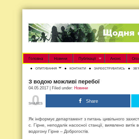
Головна
Новини
Публікації
Анонс
Ого
ОПИТУВАННЯ
КОНТАКТИ
ЗАРЕЄСТРУВАТИСЬ
ЗВʼ
З водою можливі перебої
04.05.2017 | Filed under:
Новини
0
Share
SHARES
Як інформує департамент з питань цивільного захисту
с. Гірне, неподалік насосної станції, виявлено витік
водогону Гірне – Доброгостів.