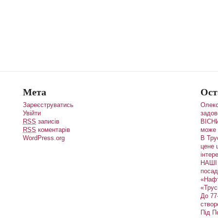
Мета
Ост
Зареєструватись
Олекс
Увійти
задов
RSS
записів
ВІСНИ
RSS
коментарів
може 
WordPress.org
В Тру
цене 
інтере
НАШІ 
посад
«Наф
«Трус
До 77
створ
Під П