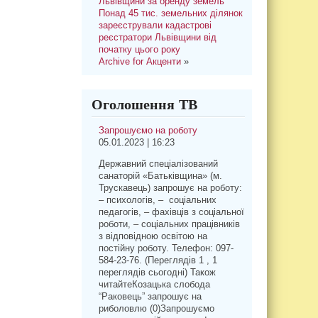
Львівщини за оренду земель
Понад 45 тис. земельних ділянок
зареєстрували кадастрові
реєстратори Львівщини від
початку цього року
Archive for Акценти
»
Оголошення ТВ
Запрошуємо на роботу
05.01.2023 | 16:23
Державний спеціалізований
санаторій «Батьківщина» (м.
Трускавець) запрошує на роботу:
– психологів, – соціальних
педагогів, – фахівців з соціальної
роботи, – соціальних працівників
з відповідною освітою на
постійну роботу. Телефон: 097-
584-23-76. (Переглядів 1 , 1
переглядів сьогодні) Також
читайтеКозацька слобода
“Раковець” запрошує на
риболовлю (0)Запрошуємо