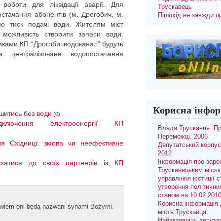
роботи для ліквідації аварії. Для
Трускавець
стачання абонентів (м. Дрогобич, м.
Пішохід не завжди п
но тиск подачі води. Жителям міст
можливість створити запаси води.
вниками КП “Дрогобичводоканал” будуть
а централізоване водопостачання
Корисна інфор
шитись без води
(0)
дключення електроенергії КП
Влада Трускавця. П
Переможці. 2006
я Східниці: змова чи неефективне
Депутатський корпус
2012
Інформація про заре
ухатися до своїх партнерів із КП
Трускавецьким місь
управління юстиції с
утворення політични
станом на 10.02.201
Корисна інформація 
bowiem oni będą naz­wani syn­ami Bożymi.
міста Трускавця.
Найактивніші депута