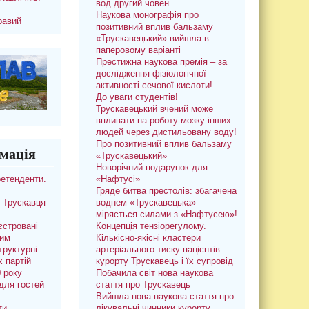
вод другий човен
Наукова монографія про
равий
позитивний вплив бальзаму
«Трускавецький» вийшла в
паперовому варіанті
Престижна наукова премія – за
дослідження фізіологічної
активності сечової кислоти!
До уваги студентів!
Трускавецький вчений може
впливати на роботу мозку інших
людей через дистильовану воду!
Про позитивний вплив бальзаму
мація
«Трускавецький»
Новорічний подарунок для
ретенденти.
«Нафтусі»
Гряде битва престолів: збагачена
 Трускавця
воднем «Трускавецька»
міряється силами з «Нафтусею»!
єстровані
Концепція тензіорегулому.
ким
Кількісно-якісні кластери
труктурні
артеріального тиску пацієнтів
х партій
курорту Трускавець і їх супровід
0 року
Побачила світ нова наукова
для гостей
стаття про Трускавець
Вийшла нова наукова стаття про
ти
лікувальні чинники курорту