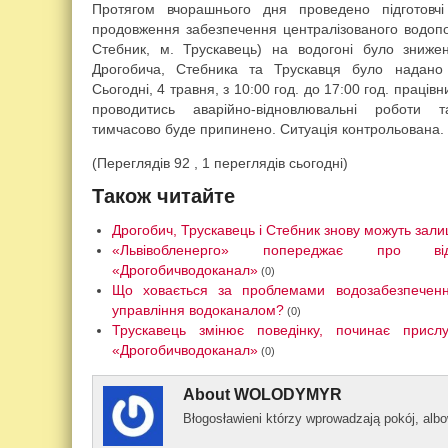
Протягом вчорашнього дня проведено підготовчі 
продовження забезпечення централізованого водопо
Стебник, м. Трускавець) на водогоні було зниже
Дрогобича, Стебника та Трускавця було надано 
Сьогодні, 4 травня, з 10:00 год. до 17:00 год. праці
проводитись аварійно-відновлювальні роботи т
тимчасово буде припинено. Ситуація контрольована.
(Переглядів 92 , 1 переглядів сьогодні)
Також читайте
Дрогобич, Трускавець і Стебник знову можуть зали
«Львівобленерго» попереджає про ві
«Дрогобичводоканал»
(0)
Що ховається за проблемами водозабезпеченн
управління водоканалом?
(0)
Трускавець змінює поведінку, починає присл
«Дрогобичводоканал»
(0)
About
WOLODYMYR
Błogos­ławieni którzy wprowad­zają pokój, al­