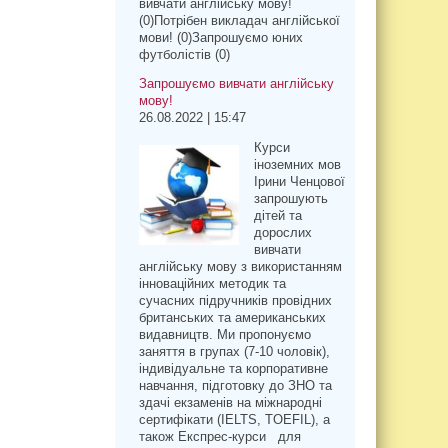
вивчати англійську мову!
(0)Потрібен викладач англійської
мови! (0)Запрошуємо юних
футболістів (0)
Запрошуємо вивчати англійську
мову!
26.08.2022 | 15:47
Курси
іноземних мов
Ірини Ченцової
запрошують
дітей та
дорослих
вивчати
англійську мову з використанням
інноваційних методик та
сучасних підручників провідних
британських та американських
видавництв. Ми пропонуємо
заняття в групах (7-10 чоловік),
індивідуальне та корпоративне
навчання, підготовку до ЗНО та
здачі екзаменів на міжнародні
сертифікати (IELTS, TOEFIL), а
також Експрес-курси для