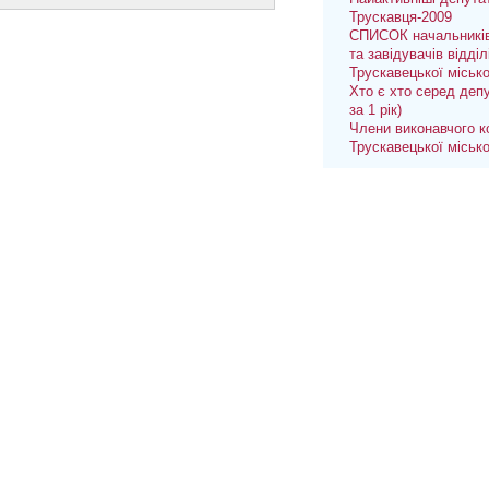
Трускавця-2009
СПИСОК начальників
та завідувачів відділ
Трускавецької міськ
Хто є хто серед депу
за 1 рік)
Члени виконавчого к
Трускавецької міськ