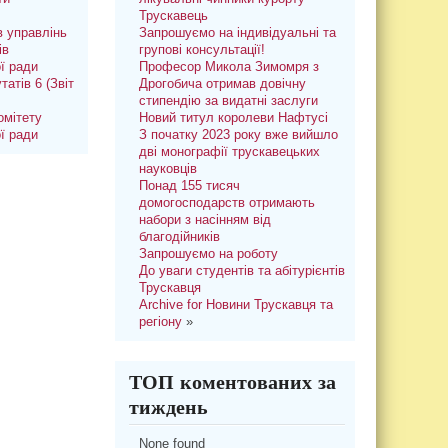
Трускавець
 управлінь
Запрошуємо на індивідуальні та
ів
групові консультації!
ої ради
Професор Микола Зимомря з
татів 6 (Звіт
Дрогобича отримав довічну
стипендію за видатні заслуги
омітету
Новий титул королеви Нафтусі
ої ради
З початку 2023 року вже вийшло
дві монографії трускавецьких
науковців
Понад 155 тисяч
домогосподарств отримають
набори з насінням від
благодійників
Запрошуємо на роботу
До уваги студентів та абітурієнтів
Трускавця
Archive for Новини Трускавця та
регіону
»
ТОП коментованих за
тиждень
None found