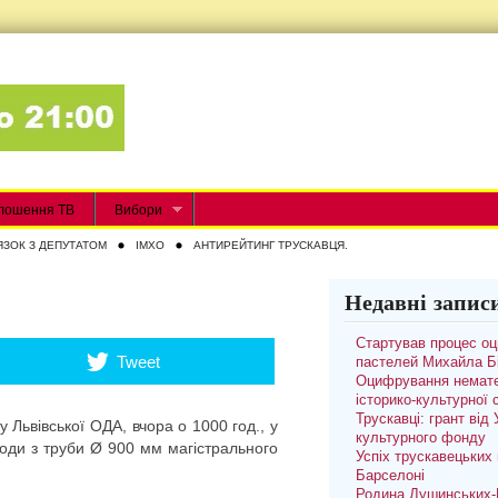
лошення ТВ
Вибори
ЯЗОК З ДЕПУТАТОМ
IMXO
АНТИРЕЙТИНГ ТРУСКАВЦЯ.
Недавні запис
Стартував процес о
Tweet
пастелей Михайла Б
Оцифрування немате
історико-культурної
Трускавці: грант від
 Львівської ОДА, вчора о 1000 год., у
культурного фонду
 води з труби Ø 900 мм магістрального
Успіх трускавецьких 
Барселоні
Родина Душинських-П