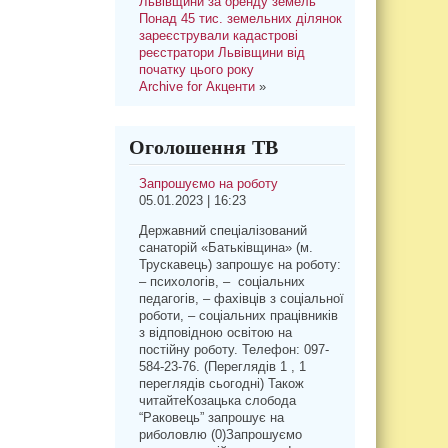
Львівщини за оренду земель
Понад 45 тис. земельних ділянок
зареєстрували кадастрові
реєстратори Львівщини від
початку цього року
Archive for Акценти
»
Оголошення ТВ
Запрошуємо на роботу
05.01.2023 | 16:23
Державний спеціалізований
санаторій «Батьківщина» (м.
Трускавець) запрошує на роботу:
– психологів, – соціальних
педагогів, – фахівців з соціальної
роботи, – соціальних працівників
з відповідною освітою на
постійну роботу. Телефон: 097-
584-23-76. (Переглядів 1 , 1
переглядів сьогодні) Також
читайтеКозацька слобода
“Раковець” запрошує на
риболовлю (0)Запрошуємо