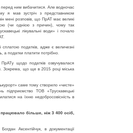
жу перед ним вибачитися. Але водночас
тому я мав зустріч з представником
ін мені розповів, що ПрАТ має великі
ою (чи однією з причин), чому так
скавецькі лікувальні води» і почало
АТ.
і сплатою податків, адже є величезні
ь, а податки платити потрібно.
ь ПрАТу щодо податків озвучувалася
й. Зокрема, що ще в 2015 році міська
цькурорт» саме тому створило «чисте»
ань підприємство ТОВ «Трускавецькі
силатися на їхню недобросовісність в
 працювало більше, ніж 3 400 осіб,
Богдан Аксентійчук, в документації