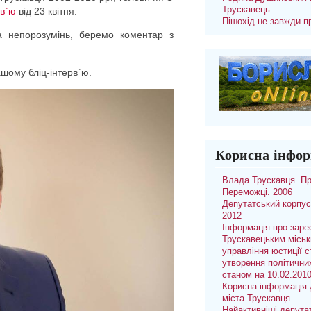
Трускавець
рв`ю
від 23 квітня.
Пішохід не завжди п
 непорозумінь, беремо коментар з
шому бліц-інтерв`ю.
Корисна інфор
Влада Трускавця. П
Переможці. 2006
Депутатський корпус
2012
Інформація про заре
Трускавецьким місь
управління юстиції с
утворення політични
станом на 10.02.201
Корисна інформація 
міста Трускавця.
Найактивніші депута