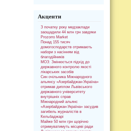
Акценти
З початку року медзаклади
заощадили 44 млн грн завдяки
Prozorro Market
Понад 155 тисяч
домогосподарств отримають
набори з насінням від
благодійників
МОЗ: Змінюється підхід до
державного контролю якості
лікарських засобів
Син очільника Міжнародного
альянсу «Азербайджан-Україна»
отримав диплом Львівського
державного університету
внутрішніх справ
Міжнародний альянс
«Азербайджан-Україна» засудив
загибель журналістів в
Кельбаджарі
Майже 50 млн грн щорічно
отримуватимуть місцеві ради