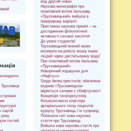
вод другий човен
Наукова монографія про
равий
позитивний вплив бальзаму
«Трускавецький» вийшла в
паперовому варіанті
Престижна наукова премія – за
дослідження фізіологічної
активності сечової кислоти!
До уваги студентів!
Трускавецький вчений може
впливати на роботу мозку інших
людей через дистильовану воду!
Про позитивний вплив бальзаму
мація
«Трускавецький»
Новорічний подарунок для
ретенденти.
«Нафтусі»
Гряде битва престолів: збагачена
 Трускавця
воднем «Трускавецька»
міряється силами з «Нафтусею»!
єстровані
Концепція тензіорегулому.
ким
Кількісно-якісні кластери
труктурні
артеріального тиску пацієнтів
х партій
курорту Трускавець і їх супровід
0 року
Побачила світ нова наукова
для гостей
стаття про Трускавець
Вийшла нова наукова стаття про
ти
лікувальні чинники курорту