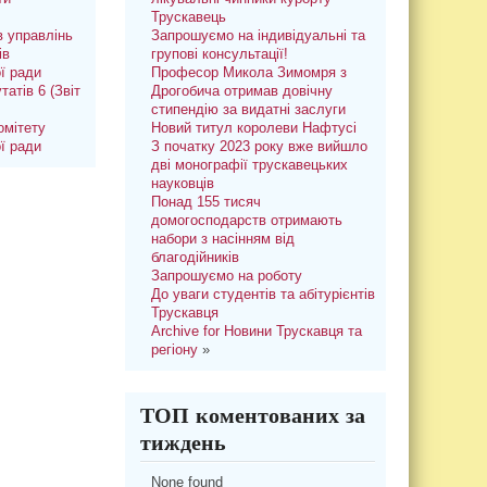
Трускавець
 управлінь
Запрошуємо на індивідуальні та
ів
групові консультації!
ої ради
Професор Микола Зимомря з
татів 6 (Звіт
Дрогобича отримав довічну
стипендію за видатні заслуги
омітету
Новий титул королеви Нафтусі
ої ради
З початку 2023 року вже вийшло
дві монографії трускавецьких
науковців
Понад 155 тисяч
домогосподарств отримають
набори з насінням від
благодійників
Запрошуємо на роботу
До уваги студентів та абітурієнтів
Трускавця
Archive for Новини Трускавця та
регіону
»
ТОП коментованих за
тиждень
None found