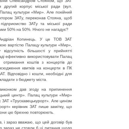
країни Олександром Стояном, що ЗАТ
я другий корпус міської ради (вул.
і Палац культури «Мир». Але покійний
ектором ЗАТу, переконав Стояна, щоб
підприємство ЗАТу та міської ради
ами 50% на 50%. Нічого не нагадує?
 Андріан Копинець. У це ТОВ ЗАТ
вою вартістю Палацу культури «Мир»,
ідсутність більшості у прийнятті
раді ефективно використовувати Палац
в, отримання коштів з концертів до
всюдження квитків на концерти в ПК
Т. Відповідно і кошти, необхідні для
кладати з бюджету міста.
квиконком дав згоду на припинення
цький центр». Палац культури «Мир»
к ЗАТ «Трускавецькурорт». Але цинізм
рорт» керівник ЗАТ пише замітку, що
 вони цю брехню повторюють.
в, і зараз вважаю, що цей договір був
то зараз не стояли б ці питання щодо