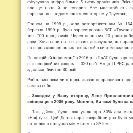
фігурувала цифра більше 5 тисяч працівників. Звісно
про це ніхто й не говорив. Але масштабність 
порівняння з жодним іншим санаторієм у Трускавці.
Станом на 1999 р., коли розпорядженням № 164-Р
березня 1999 р. було зареєстровано ЗАТ «Трускаве
тис. 700 працівників. Через неповних 20 років робо
рази. Хоча вони на всіх рівнях доказували, що пра
на впровадження нових технологій в системі оздоров
По офіційній інформації в 2016 р. в ПрАТ було зареєс
р. з неофіційних джерел – 320 осіб. Якщо ГГРЕС рані
здається, близько 80 осіб.
Робіть висновки чи я щось сказав неправдивого про
самі за себе.
– Закидом у Вашу сторону, Леве Ярославовичу
співпрацю з 2006 року. Мовляв, Ви самі були за 
– Так, дійсно, була така угода про 30% для міста 
«Нафтусі». Цей Договір про співробітництво було у
потепління стосунків між містом та ЗАТом.