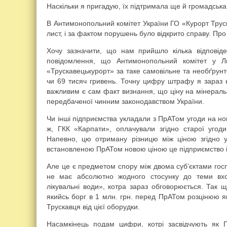
Наскільки я пригадую, їх підтримала ще й громадська
В Антимонопольний комітет України ГО «Курорт Трус
лист, і за фактом порушень було відкрито справу. Про 
Хочу зазначити, що нам прийшло кілька відповід
повідомлення, що Антимонопольний комітет у Ль
«Трускавецькурорт» за таке самовільне та необґрун
чи 69 тисяч гривень. Точну цифру штрафу я зараз н
важливим є сам факт визнання, що ціну на мінераль
передбаченої чинним законодавством України.
Чи інші підприємства укладали з ПрАТом угоди на нов
ж, ГКК «Карпати», оплачували згідно старої угоди
Напевно, цю отриману різницю між ціною згідно 
встановленою ПрАТом новою ціною це підприємство і 
Але це є предметом спору між двома суб’єктами гос
не має абсолютно жодного стосунку до теми вхо
лікувальні води», котра зараз обговорюється. Так
якийсь борг в 1 млн. грн. перед ПрАТом розцінюю я
Трускавця від цієї оборудки.
Насамкінець подам цифри, котрі засвідчують як