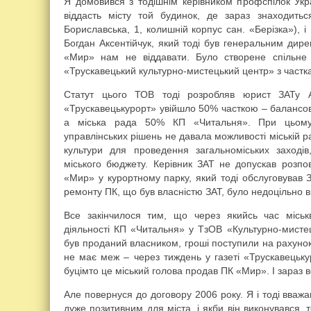
Я домовився з тодішнім керівником профспілок У
віддасть місту той будинок, де зараз знаходитьс
Бориславська, 1, колишній корпус сан. «Берізка»), 
Богдан Аксентійчук, який тоді був генеральним дир
«Мир» нам не віддавати. Було створене спільне 
«Трускавецький культурно-мистецький центр» з частк
Статут цього ТОВ тоді розробляв юрист ЗАТу
«Трускавецькурорт» увійшло 50% часткою – балансо
а міська рада 50% КП «Читальня». При цьому в
управлінських рішень не давала можливості міській 
культури для проведення загальноміських заході
міського бюджету. Керівник ЗАТ не допускав розпо
«Мир» у курортному парку, який тоді обслуговував ЗА
ремонту ПК, що був власністю ЗАТ, було недоцільно в
Все закінчилося тим, що через якийсь час місь
діяльності КП «Читальня» у ТзОВ «Культурно-мисте
був проданий власником, гроші поступили на рахуно
не має меж – через тиждень у газеті «Трускавецьку
буцімто це міський голова продав ПК «Мир». І зараз
Але повернуся до договору 2006 року. Я і тоді вважа
дуже позитивним для міста, і якби він виконувався, 