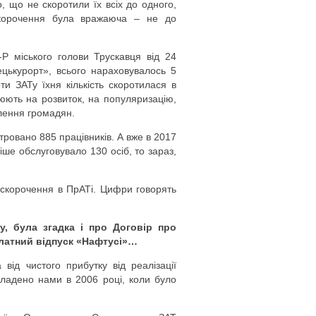
, що не скоротили їх всіх до одного,
скорочення була вражаюча – не до
 міського голови Трускавця від 24
цькурорт», всього нараховувалось 5
ти ЗАТу їхня кількість скоротилася в
цюють на розвиток, на популяризацію,
лення громадян.
тровано 885 працівників. А вже в 2017
ше обслуговувало 130 осіб, то зараз,
 скорочення в ПрАТі. Цифри говорять
, була згадка і про Договір про
платний відпуск «Нафтусі»…
від чистого прибутку від реалізації
кладено нами в 2006 році, коли було