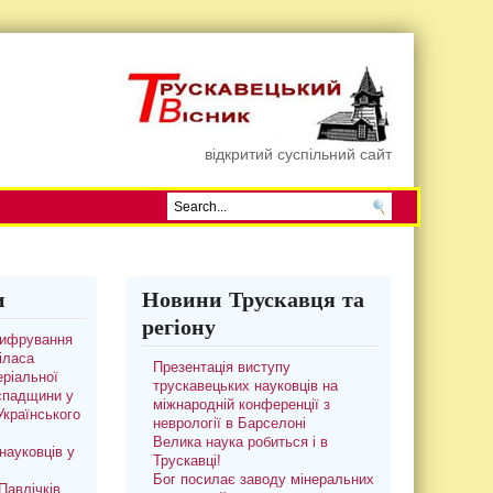
відкритий суспільний сайт
и
Новини Трускавця та
регіону
цифрування
іласа
Презентація виступу
ріальної
трускавецьких науковців на
 спадщини у
міжнародній конференції з
 Українського
неврології в Барселоні
Велика наука робиться і в
науковців у
Трускавці!
Бог посилає заводу мінеральних
авлічків.