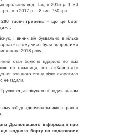
мінеральних вод. Так, в 2015 р. 1 м3
грн., а в 2017 р. – 8 тис. 750 грн.
 200 тисяч гривень – що це борг
оди»…
снує, і виник він буквально в кілька
 «Карпат» в тому числі були непростими
 листопада 2018 року.
єнний стан болюче вдарило по всіх
 адже не таємниця, що в «Карпатах»
дення воєнного стану різко скоротило
с не їздили.
Трускавецькі лікувальні води» цілком
ому заїзді відпочивальників з травня
.
ана Драновського інформація про
, що жодного боргу по податкових