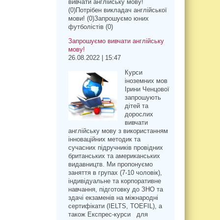
вивчати англійську мову!
(0)Потрібен викладач англійської
мови! (0)Запрошуємо юних
футболістів (0)
Запрошуємо вивчати англійську
мову!
26.08.2022 | 15:47
Курси
іноземних мов
Ірини Ченцової
запрошують
дітей та
дорослих
вивчати
англійську мову з використанням
інноваційних методик та
сучасних підручників провідних
британських та американських
видавництв. Ми пропонуємо
заняття в групах (7-10 чоловік),
індивідуальне та корпоративне
навчання, підготовку до ЗНО та
здачі екзаменів на міжнародні
сертифікати (IELTS, TOEFIL), а
також Експрес-курси для