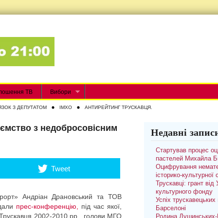
лошення ТВ
Вибори
ЯЗОК З ДЕПУТАТОМ
IMXO
АНТИРЕЙТИНГ ТРУСКАВЦЯ.
иємство з недобросовісним
Недавні запис
Стартував процес о
пастелей Михайла Б
Оцифрування немате
Tweet
історико-культурної
Трускавці: грант від
культурного фонду
курорт» Андріан Драновський та ТОВ
Успіх трускавецьких 
 дали
прес-конференцію,
під час якої,
Барселоні
 Трускавця 2002-2010 рр., голови МГО
Родина Душинських-П