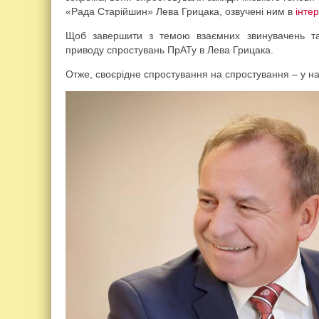
«Рада Старійшин» Лева Грицака, озвучені ним в
інте
Щоб завершити з темою взаємних звинувачень та
приводу спростувань ПрАТу в Лева Грицака.
Отже, своєрідне спростування на спростування – у на