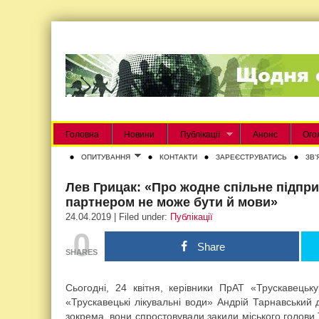
Головна
Новини
Публікації
Анонс
Ого
ОПИТУВАННЯ
КОНТАКТИ
ЗАРЕЄСТРУВАТИСЬ
ЗВʼ
Лев Грицак: «Про жодне спільне підпр
партнером не може бути й мови»
24.04.2019 | Filed under:
Публікації
0
Share
SHARES
Сьогодні, 24 квітня, керівники ПрАТ «Трускавець
«Трускавецькі лікувальні води» Андрій Тарнавський
зокрема, вони спростовували закиди міського голови