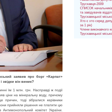
Трускавця-2009
СПИСОК начальників
та завідувачів відділ
Трускавецької міськ
Хто є хто серед депу
за 1 рік)
Члени виконавчого к
Трускавецької міськ
вський заявив про борг «Карпат»
 і звідки він виник?
нні їм 1 млн. грн. Насправді ж події
няв ціни на мінеральну воду, причому
е причин, тоді зібралися керівники
 Вони прийняли рішення не платити цю
в Антимонопольний комітет України.