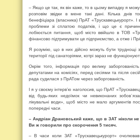
– Якщо це так, як він каже, то в цьому випадку я мо
розповім звідки в мене такі дані. Кілька днів 
бенефіціара (власника) ПрАТ «Трускавецькурорт». І в
проблеми зі сплатою податків, і що це є причин
лобіюється питання, щоб місто ввійшло в ТОВ «Тру
фінансово підтримувати це підприємство, а отже і Пр
Я розумію, що в них дійсно можуть бути труднощі з
території під санаторіями, котрі зараз не функціонуют
Окрім того, інформація про велику заборгованіст
депутатами на комісіях, перед сесіями та після сесі
рада судилася з ПрАТом через заборгованість.
І я у своєму інтерв’ю наголосив, що ПрАТ «Трускаве
від будь-яких недоїмок чи невиконаних зобов`яз
лікувальні води», щоб місто не мало аргументів по
попередні часи.
– Андріан Драновський каже, що в ЗАТ ніколи не
Ви ж говорили про скорочення 5 тисяч.
– В часи коли ЗАТ «Трускавецькурорт» очолював 