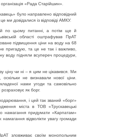
 організація «Рада Старійшин».
кавець» було направлено відповідний
це ми довідалися із відповіді АМКУ.
ей по цьому питанні, а потім ще й
вівській області оштрафував ПрАТ
товане підвищення ціни на воду на 68
е пригадую, та це не так і важливо,
ну воду підняли всупереч процедури,
у ціну чи ні – я цим не цікавився. Ми
, оскільки не визнавали нової ціни.
укладеної нами угоди та самовільно
розраховує як борг.
подарювання, і цей так званий «борг»
дження міста в ТОВ «Трускавецькі
 що намагання придумати «Карпатам»
к намагання відволікти увагу громади
 ПрАТ зловживає своїм монопольним