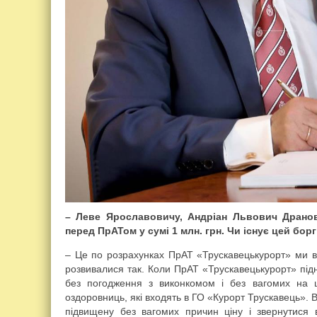
– Леве Ярославовичу, Андріан Львович Драно
перед ПрАТом у сумі 1 млн. грн. Чи існує цей борг
– Це по розрахунках ПрАТ «Трускавецькурорт» ми ви
розвивалися так. Коли ПрАТ «Трускавецькурорт» під
без погодження з виконкомом і без вагомих на ц
оздоровниць, які входять в ГО «Курорт Трускавець».
підвищену без вагомих причин ціну і звернутися 