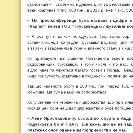
становищем і системно піднімає ціну за реалізацію 
води коштував 4 тис. 600 грн., в 2016 р. вже 7 тис. 500 
– На прес-конференції була названа і цифра в
«Карпат» перед ТОВ «Трускавецькі лікувальні в
– А ось тут я цілком погоджуюся. Так, такий борг і
останніх місяців, котрі для Трускавця в цілому і для
в зв’язку з введенням в Україні воєнного стану в кінці
Як пригадуєте, це рішення Президента ввести во
оздоровницях Трускавця, в тому числі й по нас,
відпочиває та лікується багато гостей з Польщі. Вве
їхню присутність, фактично в грудні-січні поляки до на
Так що наявність боргу в 200 тис. грн. перед ТОВ «
можлива. Ця сума нами не оспорюється.
Хочу запевнити керівника підприємства, що при більш
місяця цей борг нашим підприємством буде погашено
– Леве Ярославовичу, особливо обурила Андрі
податковий борг ПрАТу. Він каже, що це не так
платежах очолюване ним підприємство не має.