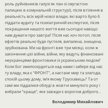
роль руйнівників галузі як пан зі смугастою
палицею в комунальній структурі), після втілення в
реальність всіх мрій нової влади, які варто було б
піддати аудиту та психіатричній експертизі, після
покращення нашого життя вже сьогодні навіщо
нам думати про завтра? Після нас хоч потоп, після
ефзетів реально буде пустеля, випалена, знищена,
зруйнована. Ми на фронті вже три місяці, коли ж
закінчення цієї війни, війни, яку ведуть фінансовані
неукраїнцями фронтовики із українським людом?
Коли Бог змилосердиться над нами і забере від нас
ту владу, яка є “ФРОНТ”, а настане мир та злагода,
спокій цьому дому, ім’я якому Трускавець? Та от
самі ми піддалися облуді в жовтні минулого року і
вибрали “краще”, яке завжди є ворогом доброго…
Володимир Михайлович