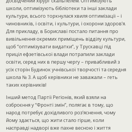
досвідчений хірург скальпелем. Оптимізують
школи, оптимізують бібліотеки та інші заклади
культури, всього торкнулася хвиля оптимізації – і
чиновників, і освіти, і культури, і охорони здоров’я.
Для прикладу, в Бориславі постало питання про
вивільнення окремих приміщень відділу культури,
щоб “оптимізувати видатки”, у Трускавці під
приціл ефзетівської влади потрапили заклади
освіти, серед них в першу чергу – привабливий з
усіх сторін Будинок учнівської творчості та середня
школа № 3. А щоб керівники не заважали – геть
таких керівників!
Інший метод Партії Регіонів, який взяли на
озброєння у “Фронті змін”, полягає в тому, що
народ потребує дохідливого роз’яснення, чому
йому здається, що жити стало гірше, коли
насправді надворі вже пахне весною і життя