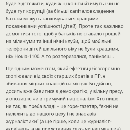
буде відстежити, куди ж ці кошти йтимуть і чи не
буде тут корупції (за більші капіталовкладення
батьки можуть заохочуватися кращими
показниками успішності дітей). Проте так важливо
домогтися того, щоб у батьків не ставало грошей
на міленіуми та інші нічні клуби, щоб мобільні
телефони дітей шкільного віку не були кращими,
ніж Нокіа-1100. А то розперезалися, панімаєш…
Ще одним моментом, який ефзетівці безсоромно
скопіювали від своїх старших братів з ПР, є
збивання міцних коаліцій на місцях. Бо дійсно,
досить вже бавитися в демократію, у вільну пресу,
у опозицію чи в гримучий націоналізм. Хто пише
не так, як треба владі – це горе-газетяр, “який не
належить до нашого цеху і не знає азів
журналістики” (а ще гірше, коли це журналіст-
українець, а не представник секс- чи нацменшин).