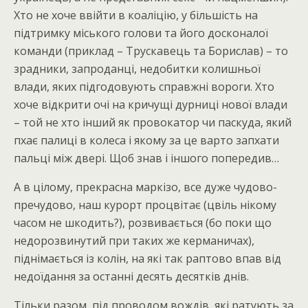
Хто не хоче ввійти в коаліцію, у більшість на
підтримку міського голови та його досконалої
команди (приклад – Трускавець та Борислав) – то
зрадники, запроданці, недобитки колишньої
влади, яких підгодовують справжні вороги. Хто
хоче відкрити очі на кричущі дурниці нової влади
– той не хто інший як провокатор чи паскуда, який
пхає палиці в колеса і якому за це варто запхати
пальці між двері. Щоб знав і іншого попередив…
А в цілому, прекрасна маркізо, все дуже чудово-
пречудово, наш курорт процвітає (цвіль нікому
часом не шкодить?), розвивається (бо поки що
недорозвинутий при таких же керманичах),
піднімається із колін, на які так раптово впав від
недоїдання за останні десять десятків днів.
Тільки разом, під проводом вождів, які ратують за