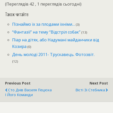
(Переглядів 42 , 1 переглядів сьогодні)
Також читайте
Пізнаймо їх за плодами їхніми…
(3)
“Фантазії” на тему “Відстріл собак”
(13)
Піар на дітях, або Надумані майданчики від
Козира
(0)
День молоді 2011- Трускавець. Фотозвіт.
(12)
Previous Post
Next Post
Сто Днів Василя Пецюха
Вісті Зі Стебника
І Його Команди