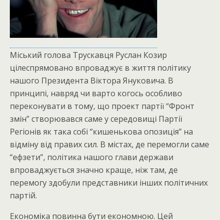
Міський голова Трускавця Руслан Козир
цілеспрямовано впроваджує в життя політику
нашого Президента Віктора Януковича. В
принципі, навряд чи варто когось особливо
переконувати в тому, що проект партії “Фронт
змін” створювався саме у середовищі Партії
Регіонів як така собі “кишенькова опозиція” на
відміну від правих сил. В містах, де перемогли саме
“ефзети”, політика нашого глави держави
впроваджується значно краще, ніж там, де
перемогу здобули представники інших політичних
партій.
Економіка повинна бути економною. Цей