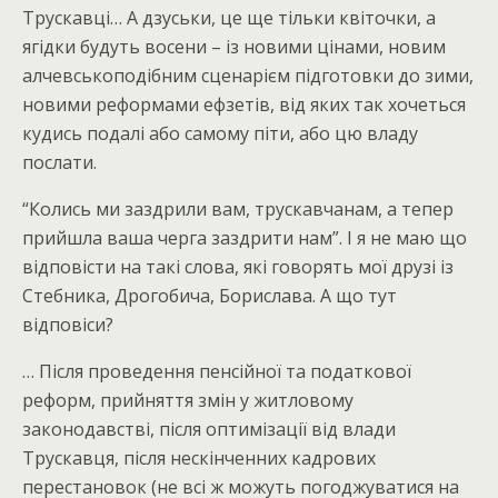
Трускавці… А дзуськи, це ще тільки квіточки, а
ягідки будуть восени – із новими цінами, новим
алчевськоподібним сценарієм підготовки до зими,
новими реформами ефзетів, від яких так хочеться
кудись подалі або самому піти, або цю владу
послати.
“Колись ми заздрили вам, трускавчанам, а тепер
прийшла ваша черга заздрити нам”. І я не маю що
відповісти на такі слова, які говорять мої друзі із
Стебника, Дрогобича, Борислава. А що тут
відповіси?
… Після проведення пенсійної та податкової
реформ, прийняття змін у житловому
законодавстві, після оптимізації від влади
Трускавця, після нескінченних кадрових
перестановок (не всі ж можуть погоджуватися на