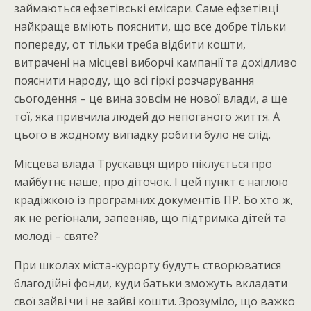
займаються ефзетівські емісари. Саме ефзетівці
найкраще вміють пояснити, що все добре тільки
попереду, от тільки треба відбити кошти,
витрачені на місцеві виборчі кампанії та дохідливо
пояснити народу, що всі гіркі розчарування
сьогодення – це вина зовсім не нової влади, а ще
тої, яка привчила людей до непоганого життя. А
цього в жодному випадку робити було не слід.
Місцева влада Трускавця щиро піклується про
майбутнє наше, про діточок. І цей пункт є наглою
крадіжкою із програмних документів ПР. Бо хто ж,
як не регіонали, запевняв, що підтримка дітей та
молоді – святе?
При школах міста-курорту будуть створюватися
благодійні фонди, куди батьки зможуть вкладати
свої зайві чи і не зайві кошти. Зрозуміло, що важко