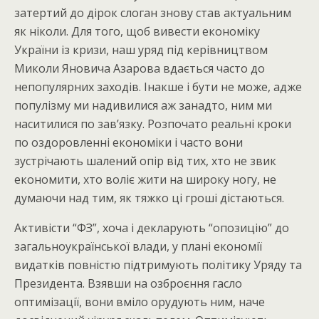
затертий до дірок слоган знову став актуальним
як ніколи. Для того, щоб вивести економіку
України із кризи, наш уряд під керівництвом
Миколи Яновича Азарова вдається часто до
непопулярних заходів. Інакше і бути не може, адже
популізму ми надивилися аж занадто, ним ми
наситилися по зав’язку. Розпочато реальні кроки
по оздоровленні економіки і часто вони
зустрічають шалений опір від тих, хто не звик
економити, хто воліє жити на широку ногу, не
думаючи над тим, як тяжко ці гроші дістаються.
Активісти “ФЗ”, хоча і декларують “опозицію” до
загальноукраїнської влади, у плані економії
видатків повністю підтримують політику Уряду та
Президента. Взявши на озброєння гасло
оптимізації, вони вміло орудують ним, наче