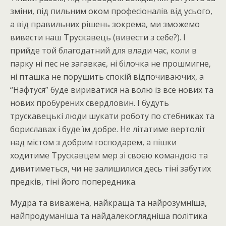
зміни, під пильним оком професіоналів від усього,
а від правильних рішень зокрема, ми зможемо
вивести наш Трускавець (вивести з себе?). І
прийде той благодатний для влади час, коли в
парку ні пес не загавкає, ні білочка не прошмигне,
ні пташка не порушить спокій відпочиваючих, а
“Нафтуся” буде вириватися на волю із все нових та
нових пробурених свердловин. І будуть
трускавецькі люди шукати роботу по стебниках та
бориславах і буде їм добре. Не літатиме вертоліт
над містом з добрим господарем, а пішки
ходитиме Трускавцем мер зі своєю командою та
дивитиметься, чи не залишилися десь тіні забутих
предків, тіні його попередника.
Мудра та виважена, найкраща та найрозумніша,
найпродуманіша та найдалекоглядніша політика