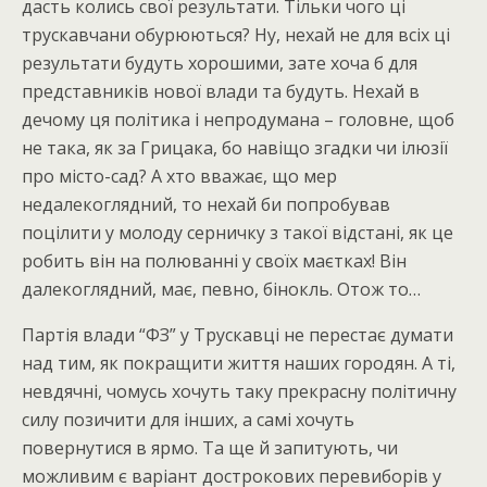
дасть колись свої результати. Тільки чого ці
трускавчани обурюються? Ну, нехай не для всіх ці
результати будуть хорошими, зате хоча б для
представників нової влади та будуть. Нехай в
дечому ця політика і непродумана – головне, щоб
не така, як за Грицака, бо навіщо згадки чи ілюзії
про місто-сад? А хто вважає, що мер
недалекоглядний, то нехай би попробував
поцілити у молоду серничку з такої відстані, як це
робить він на полюванні у своїх маєтках! Він
далекоглядний, має, певно, бінокль. Отож то…
Партія влади “ФЗ” у Трускавці не перестає думати
над тим, як покращити життя наших городян. А ті,
невдячні, чомусь хочуть таку прекрасну політичну
силу позичити для інших, а самі хочуть
повернутися в ярмо. Та ще й запитують, чи
можливим є варіант дострокових перевиборів у