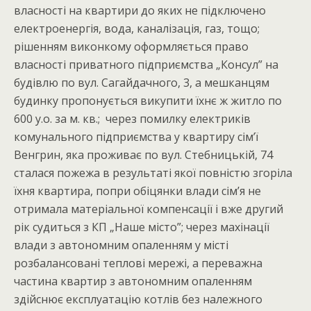
власності на квартири до яких не підключено
електроенергія, вода, каналізація, газ, тощо;
рішенням виконкому оформляється право
власності приватного підприємства „Консул” на
будівлю по вул. Сагайдачного, 3, а мешканцям
будинку пропонується викупити їхнє ж житло по
600 у.о. за м. кв.; через помилку електриків
комунального підприємства у квартиру сім’ї
Венгрин, яка проживає по вул. Стебницькій, 74
сталася пожежа в результаті якої повністю згоріла
їхня квартира, попри обіцянки влади сім’я не
отримала матеріальної компенсації і вже другий
рік судиться з КП „Наше місто”; через махінації
влади з автономним опаленням у місті
розбалансовані теплові мережі, а переважна
частина квартир з автономним опаленням
здійснює експлуатацію котлів без належного