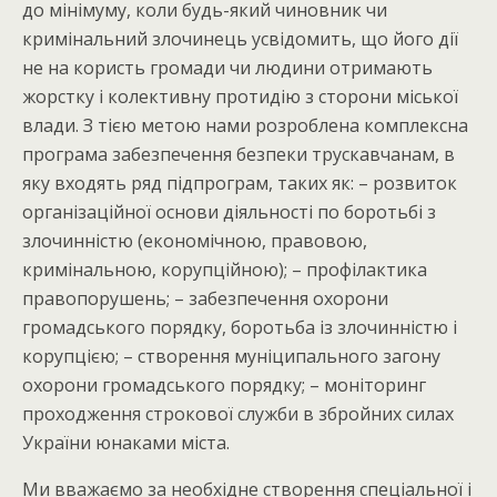
до мінімуму, коли будь-який чиновник чи
кримінальний злочинець усвідомить, що його дії
не на користь громади чи людини отримають
жорстку і колективну протидію з сторони міської
влади. З тією метою нами розроблена комплексна
програма забезпечення безпеки трускавчанам, в
яку входять ряд підпрограм, таких як: – розвиток
організаційної основи діяльності по боротьбі з
злочинністю (економічною, правовою,
кримінальною, корупційною); – профілактика
правопорушень; – забезпечення охорони
громадського порядку, боротьба із злочинністю і
корупцією; – створення муніципального загону
охорони громадського порядку; – моніторинг
проходження строкової служби в збройних силах
України юнаками міста.
Ми вважаємо за необхідне створення спеціальної і