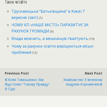
Також читайте
Трускавецька “Батьківщина” в Києві 7
вересня. (звіт)
(1)
ЧОМУ КП «НАШЕ МІСТО» ПАРАЗИТУЄ ЗА
РАХУНОК ГРОМАДИ
(0)
Влада мовчить, а мешканців ґвалтують
(10)
Чому за рахунок освіти вирішуються міські
проблеми!
(12)
Previous Post
Next Post
Юлія Тимошенко: Ми
Знайомство З Івченком
Відстоїмо "газову Правду"
Андрієм Ігоровичем
В Суді.