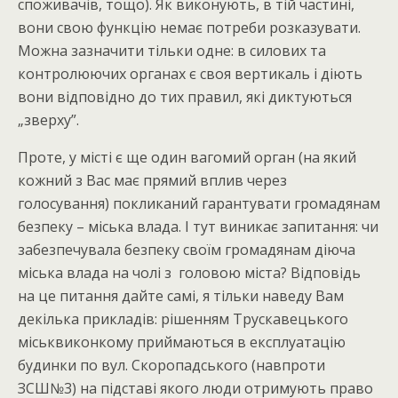
споживачів, тощо). Як виконують, в тій частині,
вони свою функцію немає потреби розказувати.
Можна зазначити тільки одне: в силових та
контролюючих органах є своя вертикаль і діють
вони відповідно до тих правил, які диктуються
„зверху”.
Проте, у місті є ще один вагомий орган (на який
кожний з Вас має прямий вплив через
голосування) покликаний гарантувати громадянам
безпеку – міська влада. І тут виникає запитання: чи
забезпечувала безпеку своїм громадянам діюча
міська влада на чолі з головою міста? Відповідь
на це питання дайте самі, я тільки наведу Вам
декілька прикладів: рішенням Трускавецького
міськвиконкому приймаються в експлуатацію
будинки по вул. Скоропадського (навпроти
ЗСШ№3) на підставі якого люди отримують право