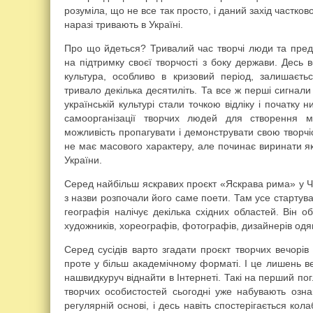
розуміла, що не все так просто, і даний захід частко
наразі тривають в Україні.
Про що йдеться? Тривалий час творчі люди та предс
на підтримку своєї творчості з боку держави. Десь в
культура, особливо в кризовий період, залишаєть
тривало декілька десятиліть. Та все ж перші сигнал
українській культурі стали точкою відліку і початку 
самоорганізації творчих людей для створення 
можливість пропагувати і демонструвати свою творчі
не має масового характеру, але починає виринати як п
України.
Серед найбільш яскравих проєкт «Яскрава рима» у Чер
з назви розпочали його саме поети. Там усе стартува
географія налічує декілька східних областей. Він об’
художників, хореографів, фотографів, дизайнерів одяг
Серед сусідів варто згадати проєкт творчих вечорів 
проте у більш академічному форматі. І це лишень в
нашвидкуруч віднайти в Інтернеті. Такі на перший по
творчих особистостей сьогодні уже набувають озна
регулярній основі, і десь навіть спостерігається ко