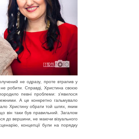
долучений не одразу, проте втрапив у
 не робити. Справді, Христина своєю
породило певні проблеми: з’явилося
лежними. А це конкретно гальмувало
нало Христину обрати той шлях, яким
 що він таки був правильний. Загалом
ться до вершини, не маючи візуального
сценарію, концепції були на порядку