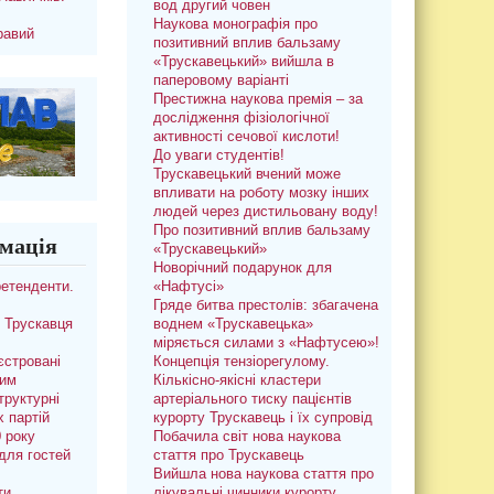
вод другий човен
Наукова монографія про
равий
позитивний вплив бальзаму
«Трускавецький» вийшла в
паперовому варіанті
Престижна наукова премія – за
дослідження фізіологічної
активності сечової кислоти!
До уваги студентів!
Трускавецький вчений може
впливати на роботу мозку інших
людей через дистильовану воду!
Про позитивний вплив бальзаму
мація
«Трускавецький»
Новорічний подарунок для
ретенденти.
«Нафтусі»
Гряде битва престолів: збагачена
 Трускавця
воднем «Трускавецька»
міряється силами з «Нафтусею»!
єстровані
Концепція тензіорегулому.
ким
Кількісно-якісні кластери
труктурні
артеріального тиску пацієнтів
х партій
курорту Трускавець і їх супровід
0 року
Побачила світ нова наукова
для гостей
стаття про Трускавець
Вийшла нова наукова стаття про
ти
лікувальні чинники курорту