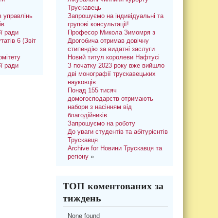
Трускавець
 управлінь
Запрошуємо на індивідуальні та
ів
групові консультації!
ої ради
Професор Микола Зимомря з
татів 6 (Звіт
Дрогобича отримав довічну
стипендію за видатні заслуги
омітету
Новий титул королеви Нафтусі
ої ради
З початку 2023 року вже вийшло
дві монографії трускавецьких
науковців
Понад 155 тисяч
домогосподарств отримають
набори з насінням від
благодійників
Запрошуємо на роботу
До уваги студентів та абітурієнтів
Трускавця
Archive for Новини Трускавця та
регіону
»
ТОП коментованих за
тиждень
None found