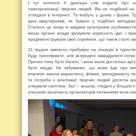
І тут хотілося б декілька слів згадати про ос
самоорганізації творчих людей. Він не подібний на
оглядати в Інтернеті. Та мабуть у цьому і фішка. 
крок квартирників, як бувало у подібних випадк
Сталося це знову ж завдяки культурним особливостям
міські органи влади зрозуміли корисність ідеї і при
продемонстрували своє сприяння, що також стало зап
21 грудня завчасно прибуваю на локацію в туристи
буду приховувати, але всередині закрадалися нотки 
Причин тому було багато, і вони мали достатньо аргу
було нікуди. Не забуваємо, що мова йде про мист
класичні закони маркетингу, фізики, менеджменту п
та потреба у реалізації творчих людей досягла кри
очікували скептики. Зал – аншлаг, глядачі у більшост
учасники засипають організаторів питаннями коли нас