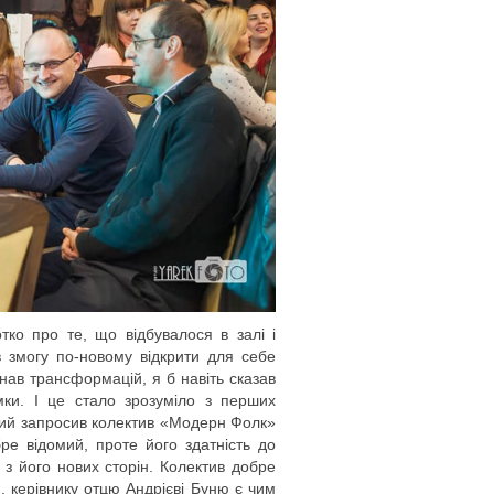
тко про те, що відбувалося в залі і
в змогу по-новому відкрити для себе
знав трансформацій, я б навіть сказав
ямки. І це стало зрозуміло з перших
ний запросив колектив «Модерн Фолк»
ре відомий, проте його здатність до
з його нових сторін. Колектив добре
, керівнику отцю Андрієві Буню є чим