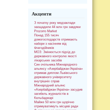
Акценти
З початку року медзаклади
заощадили 44 млн грн завдяки
Prozorro Market
Понад 155 тисяч
домогосподарств отримають
набори з насінням від
благодійників
МОЗ: Змінюється підхід до
державного контролю якості
лікарських засобів
Син очільника Міжнародного
альянсу «Азербайджан-Україна»
отримав диплом Львівського
державного університету
внутрішніх справ
Міжнародний альянс
«Азербайджан-Україна» засудив
загибель журналістів в
Кельбаджарі
Майже 50 млн грн щорічно
отримуватимуть місцеві ради