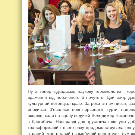
Ну а тепер відкидаємо наукову термінологію і коро
враження від побаченого й почутого. Цей вечір да
культурний потенціал краю. За роки він змінився, за
оновився. З’явилися нові персоналії, гурти, напр
акордів, коли на сцену ведучий Володимир Наконеч
з Дрогобича. Насправді для трускавчан він уже доб
трансформацій і цього разу продемонструвала одну 
зіграний, має цікавий і самобутній репертуар. Думаю