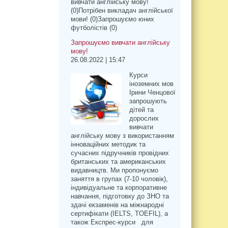
вивчати англійську мову!
(0)Потрібен викладач англійської
мови! (0)Запрошуємо юних
футболістів (0)
Запрошуємо вивчати англійську
мову!
26.08.2022 | 15:47
Курси
іноземних мов
Ірини Ченцової
запрошують
дітей та
дорослих
вивчати
англійську мову з використанням
інноваційних методик та
сучасних підручників провідних
британських та американських
видавництв. Ми пропонуємо
заняття в групах (7-10 чоловік),
індивідуальне та корпоративне
навчання, підготовку до ЗНО та
здачі екзаменів на міжнародні
сертифікати (IELTS, TOEFIL), а
також Експрес-курси для