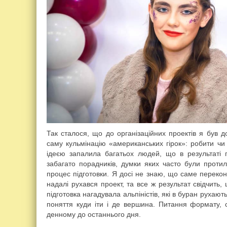
Так сталося, що до організаційних проектів я був 
саму кульмінацію «американських гірок»: робити чи
ідеєю запалила багатьох людей, що в результаті 
забагато порадників, думки яких часто були проти
процес підготовки. Я досі не знаю, що саме переко
надалі рухався проект, та все ж результат свідчить,
підготовка нагадувала альпіністів, які в буран рухаю
поняття куди іти і де вершина. Питання формату, 
денному до останнього дня.