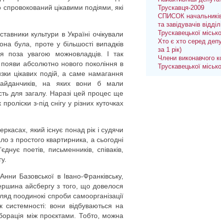
во спровокований цікавими подіями, які
Трускавця-2009
СПИСОК начальників
та завідувачів відділ
Трускавецької міськ
тавники культури в Україні очікували
Хто є хто серед депу
она була, проте у більшості випадків
за 1 рік)
ся поза увагою можновладців. І так
Члени виконавчого к
и появи абсолютно нового покоління в
Трускавецької міськ
низки цікавих подій, а саме намагання
майданчиків, на яких вони б мали
сть для загалу. Наразі цей процес ще
роліски з-під снігу у різних куточках
касах, який існує понад рік і судячи
ло з простого квартирника, а сьогодні
єднує поетів, письменників, співаків,
у.
Анни Базовської в Івано-Франківську,
ершина айсбергу з того, що довелося
гляд поодинокі спроби самоорганізації
к системності: вони відбуваються на
лаборація між проєктами. Тобто, можна