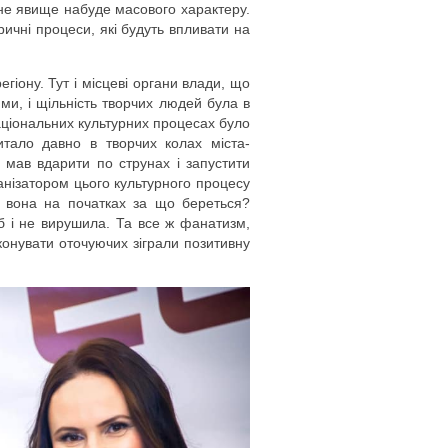
не явище набуде масового характеру.
ричні процеси, які будуть впливати на
гіону. Тут і місцеві органи влади, що
ми, і щільність творчих людей була в
аціональних культурних процесах було
итало давно в творчих колах міста-
 мав вдарити по струнах і запустити
анізатором цього культурного процесу
а вона на початках за що береться?
 б і не вирушила. Та все ж фанатизм,
конувати оточуючих зіграли позитивну