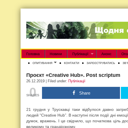
Головна
Новини
Публікації
Анонс
Ого
ОПИТУВАННЯ
КОНТАКТИ
ЗАРЕЄСТРУВАТИСЬ
ЗВʼ
Проєкт «Creative Hub». Post scriptum
26.12.2019 | Filed under:
Публікації
0
Share
SHARES
21 грудня у Трускавці таки відбулося давно затре
людей “Creative Hub”. В наступні після події дні емоц
думок, вражень. І це свідчило, що початкова ціль до
великому та грандіозному.