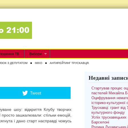
лошення ТВ
Вибори
ЯЗОК З ДЕПУТАТОМ
IMXO
АНТИРЕЙТИНГ ТРУСКАВЦЯ.
Недавні запис
Стартував процес о
Tweet
пастелей Михайла Б
Оцифрування немате
історико-культурної
Трускавці: грант від
буване шоу: відкриття Клубу творчих
культурного фонду
ії просто зашкалювали: стільки емоцій,
Успіх трускавецьких 
сягнута і дано старт насправді чомусь
Барселоні
Родина Душинських-П