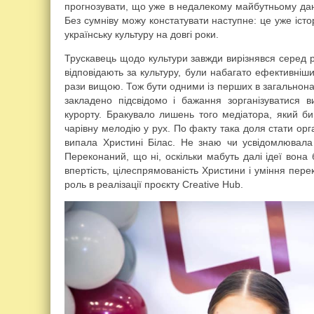
прогнозувати, що уже в недалекому майбутньому да
Без сумніву можу констатувати наступне: це уже істо
українську культуру на довгі роки.
Трускавець щодо культури завжди вирізнявся серед ре
відповідають за культуру, були набагато ефективніши
рази вищою. Тож бути одними із перших в загальнон
закладено підсвідомо і бажання зорганізуватися в
курорту. Бракувало лишень того медіатора, який би
чарівну мелодію у рух. По факту така доля стати орг
випала Христині Білас. Не знаю чи усвідомлювал
Переконаний, що ні, оскільки мабуть далі ідеї вона
впертість, цілеспрямованість Христини і уміння пере
роль в реалізації проєкту Creative Hub.