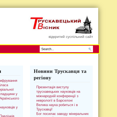
відкритий суспільний сайт
и
Новини Трускавця та
регіону
цифрування
іласа
Презентація виступу
ріальної
трускавецьких науковців на
 спадщини у
міжнародній конференції з
 Українського
неврології в Барселоні
Велика наука робиться і в
науковців у
Трускавці!
Бог посилає заводу мінеральних
авлічків.