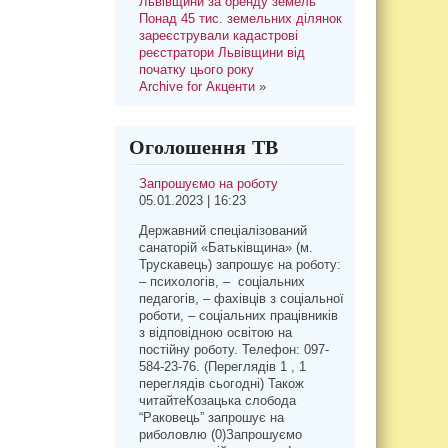
Львівщини за оренду земель
Понад 45 тис. земельних ділянок
зареєстрували кадастрові
реєстратори Львівщини від
початку цього року
Archive for Акценти
»
Оголошення ТВ
Запрошуємо на роботу
05.01.2023 | 16:23
Державний спеціалізований
санаторій «Батьківщина» (м.
Трускавець) запрошує на роботу:
– психологів, – соціальних
педагогів, – фахівців з соціальної
роботи, – соціальних працівників
з відповідною освітою на
постійну роботу. Телефон: 097-
584-23-76. (Переглядів 1 , 1
переглядів сьогодні) Також
читайтеКозацька слобода
“Раковець” запрошує на
риболовлю (0)Запрошуємо