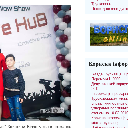
Трускавець
Пішохід не завжди п
Корисна інфор
Влада Трускавця. П
Переможці. 2006
Депутатський корпус
2012
Інформація про заре
Трускавецьким місь
управління юстиції с
утворення політични
станом на 10.02.201
Корисна інформація 
міста Трускавця.
ідеї Христини Білас у життя команда
Найактивніші депута