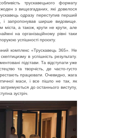
обливість трускавецького формату
 жоден з вищезгаданих, які довелося
Трускавець одразу переступив перший
ах, і запропонував ширше видовище.
 міста, а також, крути не крути, але
наймні на організаційному рівні таки
орукою успішності проєкту.
чний комплекс «Трускавець 365». Не
скептицизму в успішність результату.
ментовані підстави. Та відступати уже
ецтво та творчість, де часто-густо
ерестають працювати. Очевидно, жага
тичної маси, і все пішло не так, як
і затримуються до останнього виступу,
тупна зустріч.