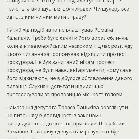
здивувався його шулерству, але тут не в карти
грають, а вирішується доля людей. Чи шулеру все
одно, з ким чи чим мати справу?
Такий хід подій явно не влаштував Романа
Калапача. Треба було бачити його вираз обличчя,
коли він кавалерійським наскоком під час розгляду
цього питання запропонував відхилити протест
прокурора. Не був зачитаний ні сам протест
прокурора, не були наведені аргументи, чому саме
його відхиляють, не відбулося обговорення даного
питання. Слухняні депутати швиденько
проголосували за пропозицію міського голови.
Намагання депутата Тараса Паньківа розглянути
це питання у відповідності з законом і
процедурою, ні до чого не призвели. Потрібний
Романові Калапачу і депутатам результат був