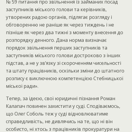
№ 59 питання про звільнення із займаних посад
заступників міського голови та керівників,
утворених радою органів, підлягає розгляду і
обговоренню не раніше як через тиждень і не
пізніше як через два тижні з моменту внесення до
розпорядку денного. Дана норма визначає
порядок звільнення перших заступників та
заступників міського голови достроково з інших
підстав, а не у зв’язку зі скороченням чисельності
та штату працівників, оскільки зміни до штатного
розпису є виключною компетенцією Стебницької
міської ради».
Тепер, за ідеєю, свої юридичні пізнання Роман
Калапач повинен захистити у суді. Сподіваємось,
що Олег Соболь теж у суді відновлюватиме
справедливість, не дивлячись на те, що ні він
особисто, ні хтось з працівників прокуратури на