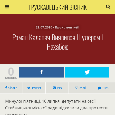
ТРУСКАВЕЦЬКИЙ ВІСНИК
21.07.2010 • Прокоментуй!
Роман Калапач Виявився Шулером І
Нахабою
0
SHARES
Share
Tweet
Pin
Mail
SMS
Минулої п’ятниці, 16 липня, депутати на сесії
Стебницької міської ради відхилили два протести
прокурора.