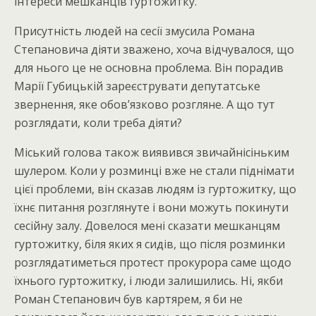
інтереси мешканців гуртожитку.
Присутність людей на сесії змусила Романа
Степановича діяти зважено, хоча відчувалося, що
для нього це не основна проблема. Він порадив
Марії Губицькій зареєструвати депутатське
звернення, яке обов’язково розгляне. А що тут
розглядати, коли треба діяти?
Міський голова також виявився звичайнісіньким
шулером. Коли у розминці вже не стали піднімати
цієї проблеми, він сказав людям із гуртожитку, що
їхнє питання розглянуте і вони можуть покинути
сесійну залу. Довелося мені сказати мешканцям
гуртожитку, біля яких я сидів, що після розминки
розглядатиметься протест прокурора саме щодо
їхнього гуртожитку, і люди залишились. Ні, якби
Роман Степанович був картярем, я би не