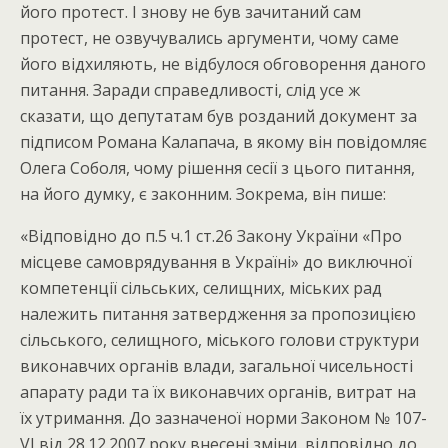
його протест. І знову не був зачитаний сам
протест, не озвучувались аргументи, чому саме
його відхиляють, не відбулося обговорення даного
питання. Заради справедливості, слід усе ж
сказати, що депутатам був розданий документ за
підписом Романа Калапача, в якому він повідомляє
Олега Соболя, чому рішення сесії з цього питання,
на його думку, є законним. Зокрема, він пише:
«Відповідно до п.5 ч.1 ст.26 Закону України «Про
місцеве самоврядування в Україні» до виключної
компетенції сільських, селищних, міських рад
належить питання затвердження за пропозицією
сільського, селищного, міського голови структури
виконавчих органів влади, загальної чисельності
апарату ради та їх виконавчих органів, витрат на
їх утримання. До зазначеної норми Законом № 107-
VІ від 28.12.2007 року внесені зміни, відповідно до