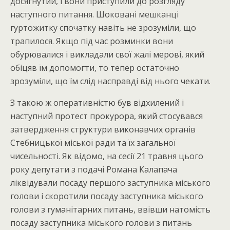
досягнутий, і вони приступили до розгляду
наступного питання. Шоковані мешканці
гуртожитку спочатку навіть не зрозуміли, що
трапилося. Якщо під час розминки вони
обурювалися і викладали свої жалі мерові, який
обіцяв їм допомогти, то тепер остаточно
зрозуміли, що їм слід насправді від нього чекати.
З такою ж оперативністю був відхилений і
наступний протест прокурора, який стосувався
затвердження структури виконавчих органів
Стебницької міської ради та їх загальної
чисельності. Як відомо, на сесії 21 травня цього
року депутати з подачі Романа Калапача
ліквідували посаду першого заступника міського
голови і скоротили посаду заступника міського
голови з гуманітарних питань, ввівши натомість
посаду заступника міського голови з питань