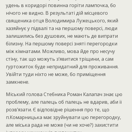
удень в коридорі повинна горіти лампочка, бо
нічого не видно. В результаті дій місцевого
священика отця Володимира Лужецького, який
хазяйнує у підвалі та на першому поверсі, люди
залишились без душових, не мають де випрати
білизну. На першому поверсі зняті перегородки
між кімнатами. Можливо, мова йде про несучу
стіну, так що можуть з’явитися тріщини, а сам
гуртожиток буде непридатний для проживання.
Увійти туди ніхто не може, бо приміщення
замкнене.
Міський голова Стебника Роман Калапач знає цю
проблему, але палець об палець не вдарив, аби її
розв’язати. Є відповідне рішення про те, що
п.Комарницька має зруйнувати цю перегородку,
але міська рада не може (чи не хоче?) захистити