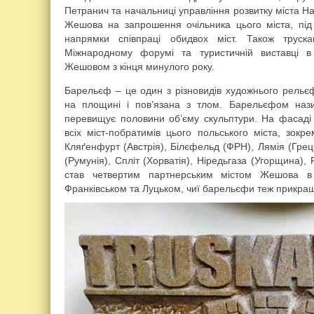
Петранич та начальниці управління розвитку міста На
Жешова на запрошення очільника цього міста, під 
напрямки співпраці обидвох міст. Також труска
Міжнародному форумі та туристичній виставці в
Жешовом з кінця минулого року.
Барельєф – це один з різновидів художнього рельєф
на площині і пов’язана з тлом. Барельєфом нази
перевищує половини об’єму скульптури. На фасад
всіх міст-побратимів цього польського міста, зок
Кляґенфурт (Австрія), Білєфельд (ФРН), Лямія (Гре
(Румунія), Спліт (Хорватія), Ніредьгаза (Угорщина),
став четвертим партнерським містом Жешова в 
Франківськом та Луцьком, чиї барельєфи теж прикра