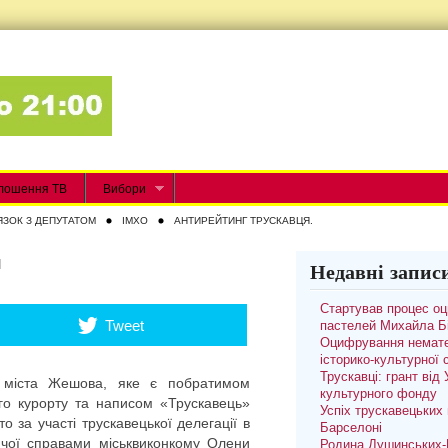
лошення ТВ
Вибори
ЯЗОК З ДЕПУТАТОМ
IMXO
АНТИРЕЙТИНГ ТРУСКАВЦЯ.
я
Недавні запис
Стартував процес о
Tweet
пастелей Михайла Б
Оцифрування немате
історико-культурної
Трускавці: грант від
о міста Жешова, яке є побратимом
культурного фонду
го курорту та написом «Трускавець»
Успіх трускавецьких 
 за участі трускавецької делегації в
Барселоні
уючої справами міськвиконкому Олени
Родина Душинських-П