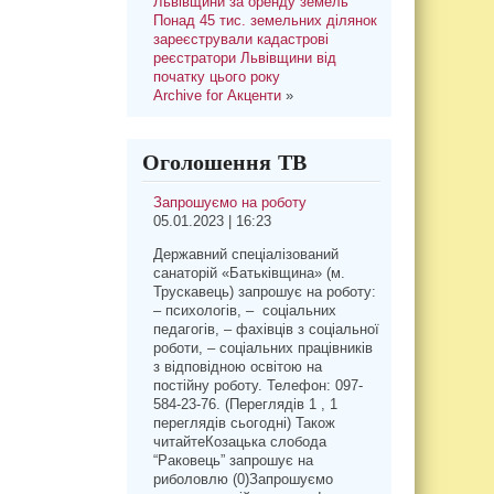
Львівщини за оренду земель
Понад 45 тис. земельних ділянок
зареєстрували кадастрові
реєстратори Львівщини від
початку цього року
Archive for Акценти
»
Оголошення ТВ
Запрошуємо на роботу
05.01.2023 | 16:23
Державний спеціалізований
санаторій «Батьківщина» (м.
Трускавець) запрошує на роботу:
– психологів, – соціальних
педагогів, – фахівців з соціальної
роботи, – соціальних працівників
з відповідною освітою на
постійну роботу. Телефон: 097-
584-23-76. (Переглядів 1 , 1
переглядів сьогодні) Також
читайтеКозацька слобода
“Раковець” запрошує на
риболовлю (0)Запрошуємо