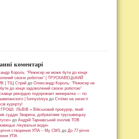
анні коментарі
андр Король: “Режисер не може бути до кінця
олений своєю роботою” | ТРУСКАВЕЦЬКИЙ
К | ТІЦ Стрий
до
Олександр Король: “Режисер не
бути до кінця задоволений своєю роботою”
скавце рекордно подорожает минералка — по
шампанского | funnystorya
до
Стоїмо на захисті
сів курорту!
ГРОШІ. ЛЬВІВ » Військовий прокурор, який
ив суддю Зварича, добуватиме трускавецьку
тусю»
до
Андрій Тарнавський очолив ТОВ
кавецькі лікувальні води»
-річчя створення УПА – My CMS
до
До 77-річчя
ення УПА