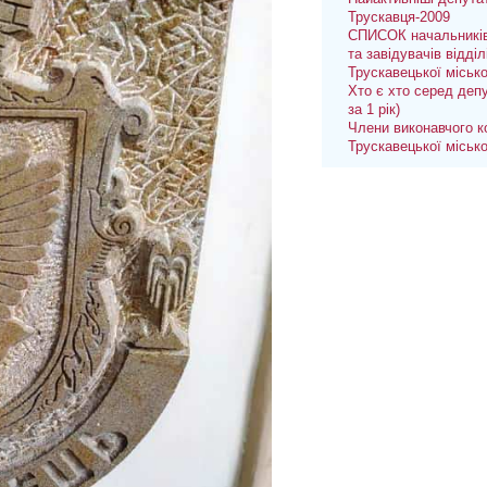
Трускавця-2009
СПИСОК начальників
та завідувачів відділ
Трускавецької міськ
Хто є хто серед депу
за 1 рік)
Члени виконавчого к
Трускавецької міськ