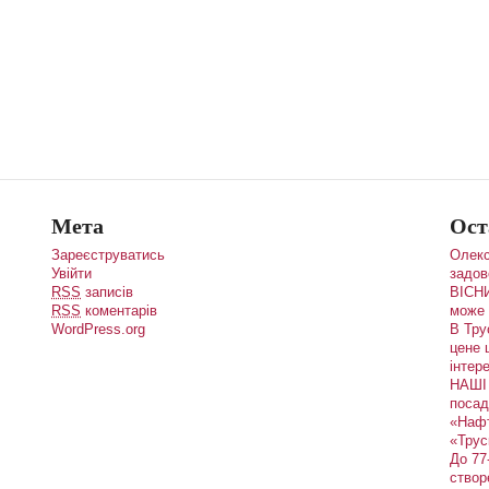
Мета
Ост
Зареєструватись
Олекс
Увійти
задов
RSS
записів
ВІСНИ
RSS
коментарів
може 
WordPress.org
В Тру
цене 
інтере
НАШІ 
посад
«Наф
«Трус
До 77
створ