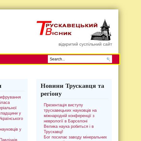
відкритий суспільний сайт
и
Новини Трускавця та
регіону
цифрування
іласа
Презентація виступу
ріальної
трускавецьких науковців на
 спадщини у
міжнародній конференції з
 Українського
неврології в Барселоні
Велика наука робиться і в
науковців у
Трускавці!
Бог посилає заводу мінеральних
авлічків.