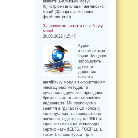
вивчати англійську мову!
(0)Потрібен викладач англійської
мови! (0)Запрошуємо юних
футболістів (0)
Запрошуємо вивчати англійську
мову!
26.08.2022 | 15:47
Курси
іноземних мов
Ірини Ченцової
запрошують
дітей та
дорослих
вивчати
англійську мову з використанням
інноваційних методик та
сучасних підручників провідних
британських та американських
видавництв. Ми пропонуємо
заняття в групах (7-10 чоловік),
індивідуальне та корпоративне
навчання, підготовку до ЗНО та
здачі екзаменів на міжнародні
сертифікати (IELTS, TOEFIL), а
також Експрес-курси для