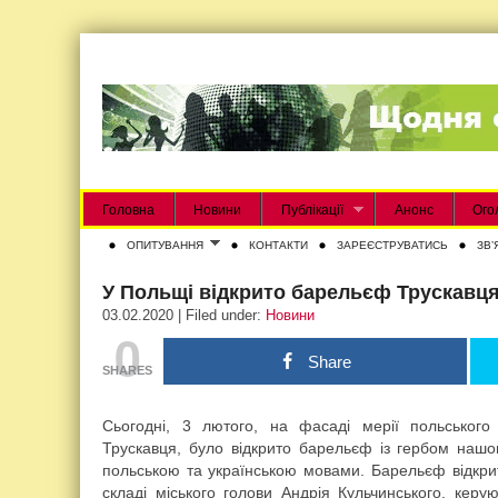
Головна
Новини
Публікації
Анонс
Ого
ОПИТУВАННЯ
КОНТАКТИ
ЗАРЕЄСТРУВАТИСЬ
ЗВʼ
У Польщі відкрито барельєф Трускавц
03.02.2020 | Filed under:
Новини
0
Share
SHARES
Сьогодні, 3 лютого, на фасаді мерії польськог
Трускавця, було відкрито барельєф із гербом нашо
польською та українською мовами. Барельєф відкрито
складі міського голови Андрія Кульчинського, кер