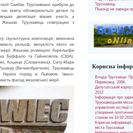
талії Скибак. Трускавчани прибули до
Трускавець
Пішохід не завжди п
час візиту обговорюються деталі та
вецька делегація візьме участь у
 Жешові. Трускавець співпрацює з
у, скульптурна композиція, виконана
вають рельєф, випуклість якого не
і мерії Жешова розміщені барельєфи
рема Буффало та Ґайнесвілль (США),
ція), Кошице (Словаччина), Сату-Маре
Корисна інфор
 Рушмур (Великобританія). Трускавець
Україні поряд зі Львовом, Івано-
Влада Трускавця. П
шають фасад жешовської мерії.
Переможці. 2006
Депутатський корпус
2012
Інформація про заре
Трускавецьким місь
управління юстиції с
утворення політични
станом на 10.02.201
Корисна інформація 
міста Трускавця.
Найактивніші депута