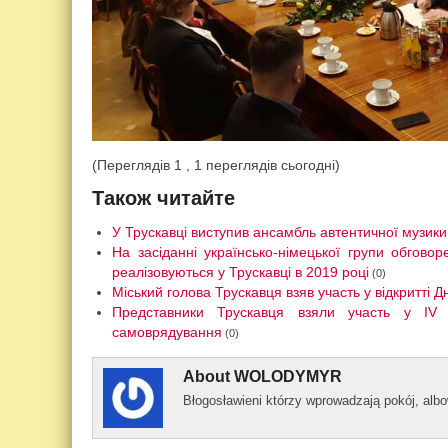
(Переглядів 1 , 1 переглядів сьогодні)
Також читайте
У Трускавці виступив ансамбль автентичної музики
На засіданні українсько-німецької групи обговоре
реалізовуються у Трускавці в 2019 році
(0)
Міський голова Трускавця взяв участь у відкритті Д
Представники Трускавця взяли участь у IV 
самоврядування
(0)
About
WOLODYMYR
Błogos­ławieni którzy wprowad­zają pokój, al­