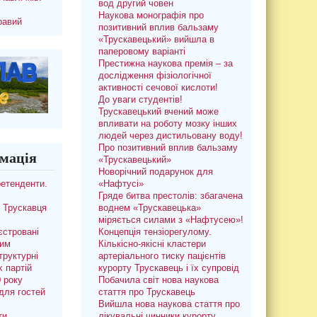
вод другий човен
Наукова монографія про
равий
позитивний вплив бальзаму
«Трускавецький» вийшла в
паперовому варіанті
Престижна наукова премія – за
дослідження фізіологічної
активності сечової кислоти!
До уваги студентів!
Трускавецький вчений може
впливати на роботу мозку інших
людей через дистильовану воду!
Про позитивний вплив бальзаму
мація
«Трускавецький»
Новорічний подарунок для
ретенденти.
«Нафтусі»
Гряде битва престолів: збагачена
 Трускавця
воднем «Трускавецька»
міряється силами з «Нафтусею»!
єстровані
Концепція тензіорегулому.
ким
Кількісно-якісні кластери
труктурні
артеріального тиску пацієнтів
х партій
курорту Трускавець і їх супровід
0 року
Побачила світ нова наукова
для гостей
стаття про Трускавець
Вийшла нова наукова стаття про
ти
лікувальні чинники курорту