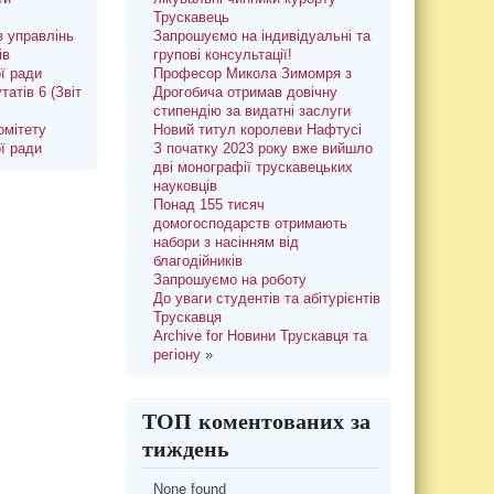
Трускавець
 управлінь
Запрошуємо на індивідуальні та
ів
групові консультації!
ої ради
Професор Микола Зимомря з
татів 6 (Звіт
Дрогобича отримав довічну
стипендію за видатні заслуги
омітету
Новий титул королеви Нафтусі
ої ради
З початку 2023 року вже вийшло
дві монографії трускавецьких
науковців
Понад 155 тисяч
домогосподарств отримають
набори з насінням від
благодійників
Запрошуємо на роботу
До уваги студентів та абітурієнтів
Трускавця
Archive for Новини Трускавця та
регіону
»
ТОП коментованих за
тиждень
None found