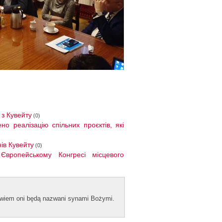
 з Кувейту
(0)
но реалізацію спільних проєктів, які
нів Кувейту
(0)
Європейському Конгресі місцевого
bowiem oni będą naz­wani syn­ami Bożymi.