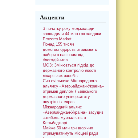
Акценти
З початку року медзаклади
заощадили 44 млн грн завдяки
Prozorro Market
Понад 155 тисяч
домогосподарств отримають
набори з насінням від
благодійників
МОЗ: Змінюється підхід до
державного контролю якості
лікарських засобів
Син очільника Міжнародного
альянсу «Азербайджан-Україна»
отримав диплом Львівського
державного університету
внутрішніх справ
Міжнародний альянс
«Азербайджан-Україна» засудив
загибель журналістів в
Кельбаджарі
Майже 50 млн грн щорічно
отримуватимуть місцеві ради