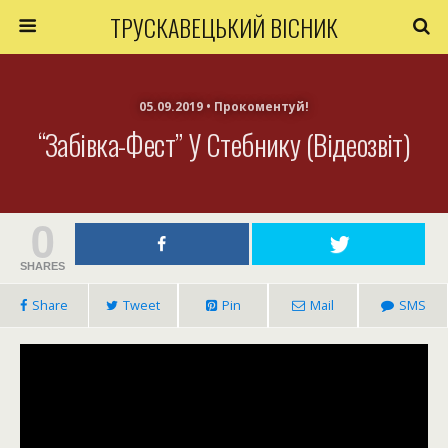
ТРУСКАВЕЦЬКИЙ ВІСНИК
05.09.2019 • Прокоментуй!
“Забівка-Фест” У Стебнику (відеозвіт)
0
SHARES
Share
Tweet
Pin
Mail
SMS