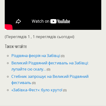
(Переглядів 1 , 1 переглядів сьогодні)
Також читайте
Різдвяна феєрія на Забівці
(0)
Великий Різдвяний фестиваль на Забівці:
лупайте сю скалу…
(0)
Стебник запрошує на Великий Різдвяний
фестиваль
(0)
«Забівка-Фест»: було круто!
(0)