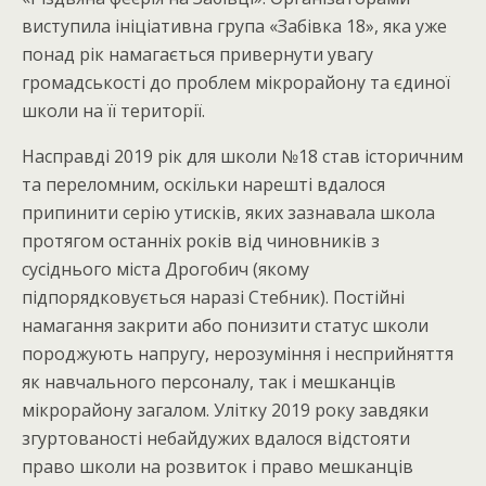
виступила ініціативна група «Забівка 18», яка уже
понад рік намагається привернути увагу
громадськості до проблем мікрорайону та єдиної
школи на її території.
Насправді 2019 рік для школи №18 став історичним
та переломним, оскільки нарешті вдалося
припинити серію утисків, яких зазнавала школа
протягом останніх років від чиновників з
сусіднього міста Дрогобич (якому
підпорядковується наразі Стебник). Постійні
намагання закрити або понизити статус школи
породжують напругу, нерозуміння і несприйняття
як навчального персоналу, так і мешканців
мікрорайону загалом. Улітку 2019 року завдяки
згуртованості небайдужих вдалося відстояти
право школи на розвиток і право мешканців