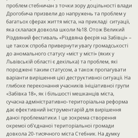
проблем стебничан з точки зору доцільності влади
Дрогобича призвели до напружень та проблем у
багатьох сферах життя міста, на прикладі ситуації,
яка склалася довкола школи №18. Отож Великий
Різдвяний фестиваль «Різдвяна феєрія на Забівці» –
це також спроба привернути увагу громадськості
до аномального статусу «міст у місті» (яких у
Львівській області є декілька) та проблем, які
породжені таким статусом, а також пропагувати
варіанти вирішення цієї деструктивної ситуації. На
глибоке переконання учасників ініціативної групи
«Забівка 18», як і більшості мешканців міста,
сучасна адміністративно-територіальна реформа
дає ефективний інструментарій для вирішення
даної проблематики. І це зокрема створення
окремої об’єднаної територіальної громади
довкола 20-тисячного міста Стебник. На думку