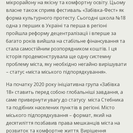
мікрорайону на якісну та комфортну освіту. Цьому
власне також сприяв фестиваль «Забівка-Фест» як
форма культурного протесту. Сьогодні школа №18
одна з перших в Україні та перша в регіоні
пройшла реформу децентралізації і вперше за
багато років вийшла на стабільне фінансування та
стала самостійним розпорядником коштів. І ця
історія продемонструвала ще одну системну
проблему міста, яку необхідно негайно вирішувати
– статус «міста міського підпорядкування».
На початку 2020 року ініціативна група «Забівка
18» ставить перед собою глобальніші завдання, а
саме привернути увагу до статусу міста Стебника
та подібних населених пунктів в регіоні. Місто
міського підпорядкування – формат, який на
десятиліття позбавив права мешканців міста на
розвиток та комфортне життя. Вирішення