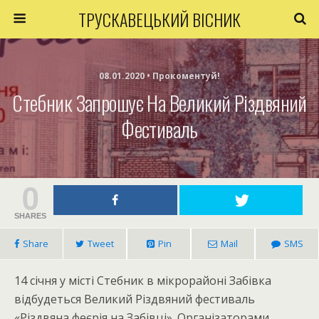
ТРУСКАВЕЦЬКИЙ ВІСНИК
08.01.2020 • Прокоментуй!
Стебник Запрошує На Великий Різдвяний
Фестиваль
0
SHARES
Share
Tweet
Pin
Mail
SMS
14 січня у місті Стебник в мікрорайоні Забівка
відбудеться Великий Різдвяний фестиваль
«Різдвяна феєрія на Забівці». Організаторами