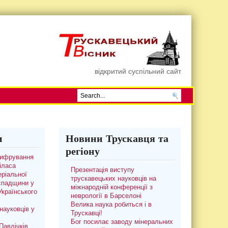
відкритий суспільний сайт
и
Новини Трускавця та
регіону
цифрування
іласа
Презентація виступу
ріальної
трускавецьких науковців на
 спадщини у
міжнародній конференції з
 Українського
неврології в Барселоні
Велика наука робиться і в
науковців у
Трускавці!
Бог посилає заводу мінеральних
авлічків.