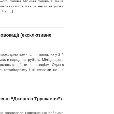
ського голови Міський голова є лише
очільник міста мав би нести за умови
. На […]
ровокації (ексклюзивне
, проходило поминання полеглих у 2-й
кували народ на грубість. Міліція цього
далось запобігти провокаціям. Один з
л тоталітаризму і зі словами це не
чесні “Джерела Трускавця”)
е не працювала (завершення робочого