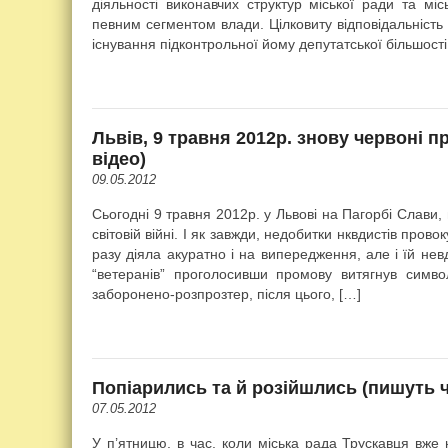
діяльності виконавчих структур міської ради та мі
певним сегментом влади. Цілковиту відповідальність 
існування підконтрольної йому депутатської більшості
Львів, 9 травня 2012р. знову червоні п
відео)
09.05.2012
Сьогодні 9 травня 2012р. у Львові на Пагорбі Слави
світовій війні. І як завжди, недобитки нквдистів прово
разу діяла акуратно і на випередження, але і їй нев
“ветеранів” проголосивши промову витягнув симво
заборонено-розпрозтер, після цього, […]
Попіарились та й розійшлись (пишуть 
07.05.2012
У п’ятницю, в час, коли міська рада Трускавця вж