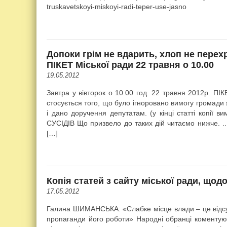
truskavetskoyi-miskoyi-radi-teper-use-jasno
Допоки грім не вдарить, хлоп не пере
ПІКЕТ Міської ради 22 травня о 10.00
19.05.2012
Завтра у вівторок о 10.00 год. 22 травня 2012р. ПІКЕ
стосується того, що було ігноровано вимогу громади
і дано доручення депутатам. (у кінці статті коп
СУСІДІВ Що призвело до таких дій читаємо нижче. ..
[…]
Копія статей з сайту міської ради, що
17.05.2012
Галина ШИМАНСЬКА: «Слабке місце влади – це відсут
пропаганди його роботи» Народні обранці коментують 