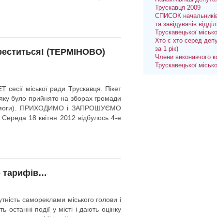
Трускавця-2009
СПИСОК начальників
та завідувачів відділ
Трускавецької міськ
Хто є хто серед депу
за 1 рік)
хреститься! (ТЕРМІНОВО)
Члени виконавчого к
Трускавецької міськ
Т сесії міської ради Трускавця. Пікет
 яку було прийнято на зборах громади
ії вимоги). ПРИХОДИМО і ЗАПРОШУЄМО
 Середа 18 квітня 2012 відбулось 4-е
до тарифів…
ність самореклами міського голови і
останні події у місті і дають оцінку