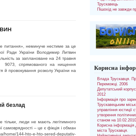
Трускавець
Пішохід не завжди п
ТВИН
не питання», неминуче нестиме за це
вної Ради України Володимир Литвин
альність за заплановане на 24 травня
 № 9073, спрямованого на нищення
Корисна інфор
тя й провокування розколу України на
Влада Трускавця. П
Переможці. 2006
Депутатський корпус
2012
Інформація про заре
ий безлад
Трускавецьким місь
управління юстиції с
утворення політични
станом на 10.02.201
не тільки, люди не мають легітимного
Корисна інформація 
ої самоврядності – це є фікція і обман
міста Трускавця.
ome/144-hto-e-hto-sered-deputativ-
Найактивніші депута