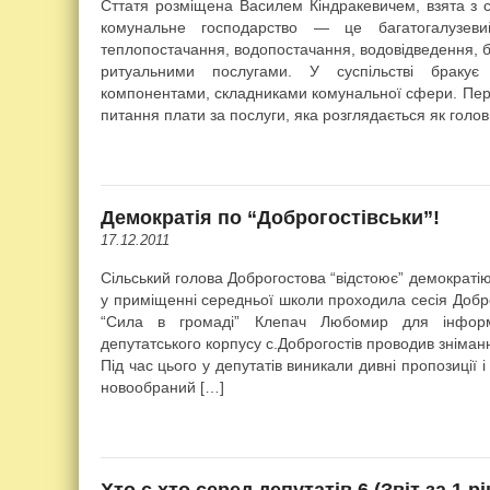
Сттатя розміщена Василем Кіндракевичем, взята з с
комунальне господарство — це багатогалузев
теплопостачання, водопостачання, водовідведення, бла
ритуальними послугами. У суспільстві бракує 
компонентами, складниками комунальної сфери. Пер
питання плати за послуги, яка розглядається як голов
Демократія по “Доброгостівськи”!
17.12.2011
Сільський голова Доброгостова “відстоює” демократію
у приміщенні середньої школи проходила сесія Доброг
“Сила в громаді” Клепач Любомир для інформ
депутатського корпусу с.Доброгостів проводив зніманн
Під час цього у депутатів виникали дивні пропозиції 
новообраний […]
Хто є хто серед депутатів 6 (Звіт за 1 рі