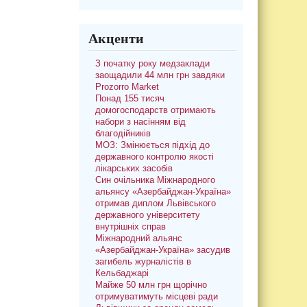
Акценти
З початку року медзаклади
заощадили 44 млн грн завдяки
Prozorro Market
Понад 155 тисяч
домогосподарств отримають
набори з насінням від
благодійників
МОЗ: Змінюється підхід до
державного контролю якості
лікарських засобів
Син очільника Міжнародного
альянсу «Азербайджан-Україна»
отримав диплом Львівського
державного університету
внутрішніх справ
Міжнародний альянс
«Азербайджан-Україна» засудив
загибель журналістів в
Кельбаджарі
Майже 50 млн грн щорічно
отримуватимуть місцеві ради