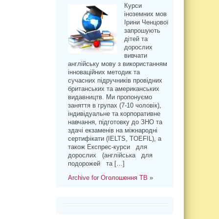
Курси
іноземних мов
Ірини Ченцової
запрошують
дітей та
дорослих
вивчати
англійську мову з використанням
інноваційних методик та
сучасних підручників провідних
британських та американських
видавництв. Ми пропонуємо
заняття в групах (7-10 чоловік),
індивідуальне та корпоративне
навчання, підготовку до ЗНО та
здачі екзаменів на міжнародні
сертифікати (IELTS, TOEFIL), а
також Експрес-курси для
дорослих (англійська для
подорожей та […]
Archive for Оголошення ТВ
»