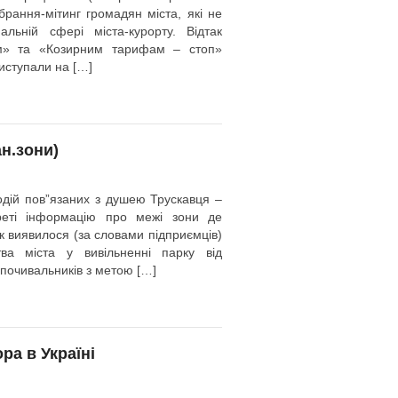
ібрання-мітинг громадян міста, які не
льній сфері міста-курорту. Відтак
ом» та «Козирним тарифам – стоп»
иступали на […]
ан.зони)
одій пов”язаних з душею Трускавця –
реті інформацію про межі зони де
к виявилося (за словами підприємців)
ва міста у вивільненні парку від
дпочивальників з метою […]
а в Україні