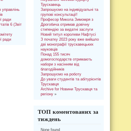
Трускавець
 управлінь
Запрошуємо на індивідуальні та
ів
групові консультації!
ої ради
Професор Микола Зимомря з
татів 6 (Звіт
Дрогобича отримав довічну
стипендію за видатні заслуги
омітету
Новий титул королеви Нафтусі
ої ради
З початку 2023 року вже вийшло
дві монографії трускавецьких
науковців
Понад 155 тисяч
домогосподарств отримають
набори з насінням від
благодійників
Запрошуємо на роботу
До уваги студентів та абітурієнтів
Трускавця
Archive for Новини Трускавця та
регіону
»
ТОП коментованих за
тиждень
None found