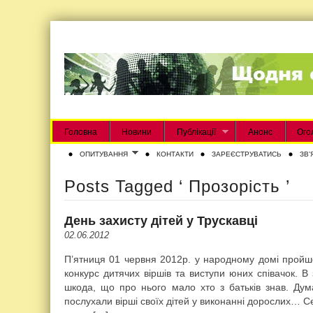
Головна
Новини
Публікації
Анонс
Ого
ОПИТУВАННЯ
КОНТАКТИ
ЗАРЕЄСТРУВАТИСЬ
ЗВʼ
Posts Tagged ‘ Прозорість ’
День захисту дітей у Трускавці
02.06.2012
П’ятниця 01 червня 2012р. у народному домі пройшо
конкурс дитячих віршів та виступи юних співачок. В 
шкода, що про нього мало хто з батьків знав. Дум
послухали вірші своїх дітей у виконанні дорослих… С