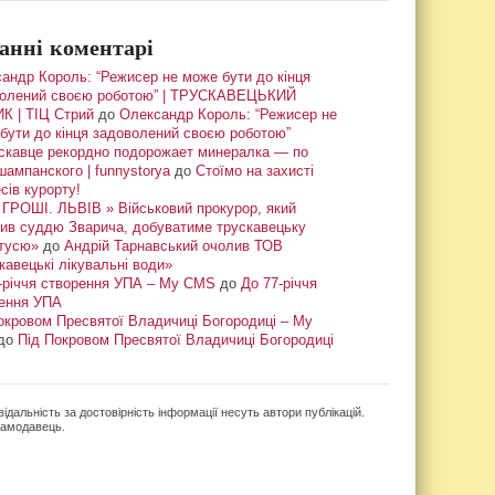
анні коментарі
андр Король: “Режисер не може бути до кінця
олений своєю роботою” | ТРУСКАВЕЦЬКИЙ
К | ТІЦ Стрий
до
Олександр Король: “Режисер не
бути до кінця задоволений своєю роботою”
скавце рекордно подорожает минералка — по
шампанского | funnystorya
до
Стоїмо на захисті
сів курорту!
ГРОШІ. ЛЬВІВ » Військовий прокурор, який
ив суддю Зварича, добуватиме трускавецьку
тусю»
до
Андрій Тарнавський очолив ТОВ
кавецькі лікувальні води»
-річчя створення УПА – My CMS
до
До 77-річчя
ення УПА
окровом Пресвятої Владичиці Богородиці – My
до
Під Покровом Пресвятої Владичиці Богородиці
ідальність за достовірність інформації несуть автори публікацій.
кламодавець.