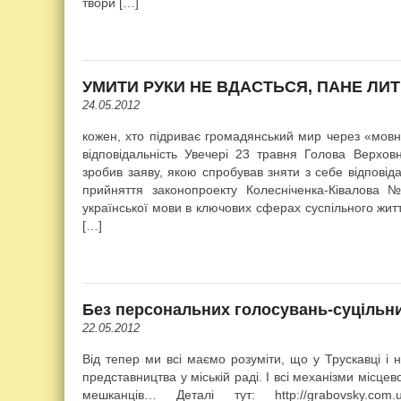
твори […]
УМИТИ РУКИ НЕ ВДАСТЬСЯ, ПАНЕ ЛИ
24.05.2012
кожен, хто підриває громадянський мир через «мов
відповідальність Увечері 23 травня Голова Верхо
зробив заяву, якою спробував зняти з себе відповід
прийняття законопроекту Колесніченка-Ківалова
української мови в ключових сферах суспільного жит
[…]
Без персональних голосувань-суцільн
22.05.2012
Від тепер ми всі маємо розуміти, що у Трускавці і 
представництва у міській раді. І всі механізми місцев
мешканців… Деталі тут: http://grabovsky.com.ua/h