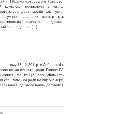
айту: http://www.osbbua.org Житлово-
ий комплекс, починаючи з житла,
гоустрою, доріг і мостів і закінчуючи
розуміння реальних зв’язків між
еоцінюється і неправильно подається
ний і чи не єдиний […]
 по свому 16-12-2011р. с.Доброгостів,
остівської сільської ради. Голова ГО
ування мешканців про діяльність
я сесії сільської ради на відеокамеру.
і запитання, до цього навіть долучився
к)