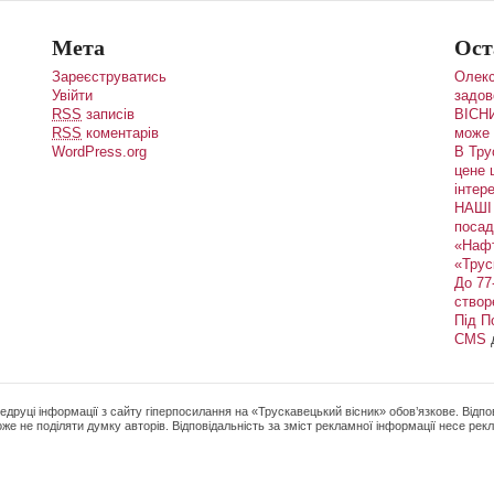
Мета
Ост
Зареєструватись
Олекс
Увійти
задов
RSS
записів
ВІСНИ
RSS
коментарів
може 
WordPress.org
В Тру
цене 
інтере
НАШІ 
посад
«Наф
«Трус
До 77
створ
Під П
CMS
редруці інформації з сайту гіперпосилання на «Трускавецький вісник» обов’язкове. Відпов
же не поділяти думку авторів. Відповідальність за зміст рекламної інформації несе ре