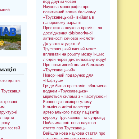
вод другий човен
Наукова монографія про
равий
позитивний вплив бальзаму
«Трускавецький» вийшла в
паперовому варіанті
Престижна наукова премія – за
дослідження фізіологічної
активності сечової кислоти!
До уваги студентів!
Трускавецький вчений може
впливати на роботу мозку інших
людей через дистильовану воду!
Про позитивний вплив бальзаму
мація
«Трускавецький»
Новорічний подарунок для
ретенденти.
«Нафтусі»
Гряде битва престолів: збагачена
 Трускавця
воднем «Трускавецька»
міряється силами з «Нафтусею»!
єстровані
Концепція тензіорегулому.
ким
Кількісно-якісні кластери
труктурні
артеріального тиску пацієнтів
х партій
курорту Трускавець і їх супровід
0 року
Побачила світ нова наукова
для гостей
стаття про Трускавець
Вийшла нова наукова стаття про
ти
лікувальні чинники курорту