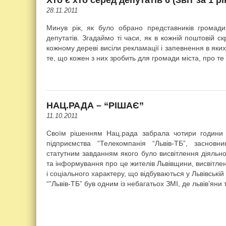
28.11.2011
Минув рік, як було обрано представників громади 
депутатів. Згадаймо ті часи, як в кожній поштовій ск
кожному дереві висіли рекламації і запевнення в яких
те, що кожен з них зробить для громади міста, про те 
НАЦ.РАДА – “РІШАЄ”
11.10.2011
Своїм рішенням Нац.рада забрала чотири години
підприємства “Телекомпанія “Львів-ТБ”, засновн
статутним завданням якого було висвітлення діяльнос
та інформування про це жителів Львівщини, висвітлен
і соціального характеру, що відбуваються у Львівській о
“”Львів-ТБ” був одним із небагатьох ЗМІ, де львів’яни