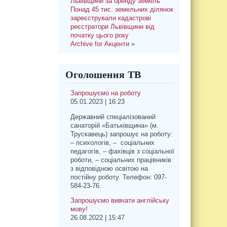
Львівщини за оренду земель
Понад 45 тис. земельних ділянок
зареєстрували кадастрові
реєстратори Львівщини від
початку цього року
Archive for Акценти
»
Оголошення ТВ
Запрошуємо на роботу
05.01.2023 | 16:23
Державний спеціалізований
санаторій «Батьківщина» (м.
Трускавець) запрошує на роботу:
– психологів, – соціальних
педагогів, – фахівців з соціальної
роботи, – соціальних працівників
з відповідною освітою на
постійну роботу. Телефон: 097-
584-23-76.
Запрошуємо вивчати англійську
мову!
26.08.2022 | 15:47