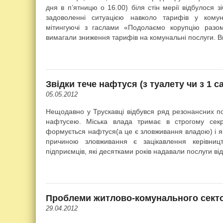
дня в п’ятницю о 16.00) біля стін мерії відбулося з
задоволенні ситуацією навколо тарифів у комуна
мітингуючі з гаслами «Подолаємо корупцію раз
вимагали зниження тарифів на комунальні послуги. В
Звідки тече нафтуся (з туалету чи з 1 с
05.05.2012
Нещодавно у Трускавці відбувся ряд резонансних п
нафтусею. Міська влада тримає в строгому сек
формується нафтуся(а це є зловживання владою) і я
причиною зловживання є зацікавлення керівницт
підприємців, які десятками років надавали послуги ві
Проблеми житлово-комунального сектор
29.04.2012