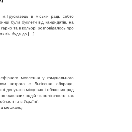
м.Трускавець в міській раді, себто
ринці були буклети від кандидатів, на
 гарно та в кольорі розповідалось про
як він буде до […]
 ефірного мовлення у комунального
иком котрого є Львівська облрада,
ті депутатів місцевих і обласних рад
ня основних подій як політичного, так
бласті та в Україні”.
 та мешканці