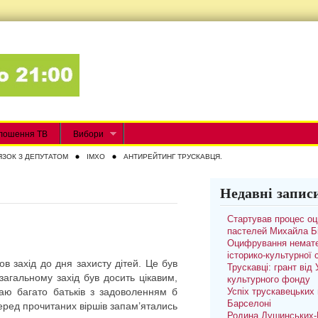
лошення ТВ
Вибори
ЯЗОК З ДЕПУТАТОМ
IMXO
АНТИРЕЙТИНГ ТРУСКАВЦЯ.
Недавні запис
Стартував процес о
пастелей Михайла Б
Оцифрування немате
історико-культурної
в захід до дня захисту дітей. Це був
Трускавці: грант від
загальному захід був досить цікавим,
культурного фонду
аю багато батьків з задоволенням б
Успіх трускавецьких 
Барселоні
еред прочитаних віршів запам’ятались
Родина Душинських-П