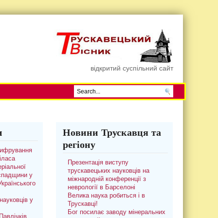
відкритий суспільний сайт
и
Новини Трускавця та
регіону
цифрування
іласа
Презентація виступу
ріальної
трускавецьких науковців на
 спадщини у
міжнародній конференції з
 Українського
неврології в Барселоні
Велика наука робиться і в
науковців у
Трускавці!
Бог посилає заводу мінеральних
авлічків.