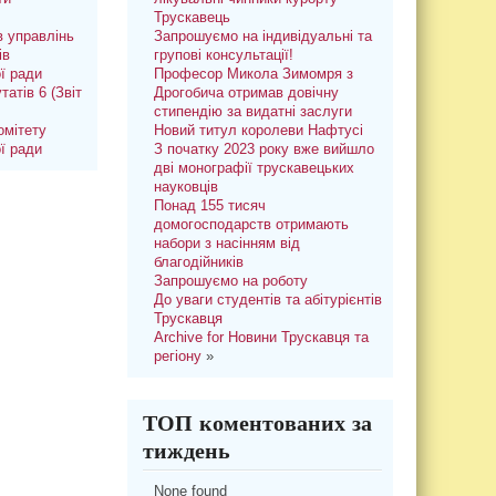
Трускавець
 управлінь
Запрошуємо на індивідуальні та
ів
групові консультації!
ої ради
Професор Микола Зимомря з
татів 6 (Звіт
Дрогобича отримав довічну
стипендію за видатні заслуги
омітету
Новий титул королеви Нафтусі
ої ради
З початку 2023 року вже вийшло
дві монографії трускавецьких
науковців
Понад 155 тисяч
домогосподарств отримають
набори з насінням від
благодійників
Запрошуємо на роботу
До уваги студентів та абітурієнтів
Трускавця
Archive for Новини Трускавця та
регіону
»
ТОП коментованих за
тиждень
None found