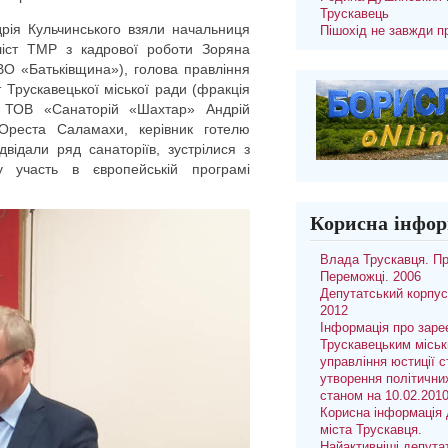
Трускавець
ндрія Кульчинського взяли начальниця
Пішохід не завжди п
аліст ТМР з кадрової роботи Зоряна
 ВО «Батьківщина»), голова правління
Трускавецької міської ради (фракція
а ТОВ «Санаторій «Шахтар» Андрій
 Ореста Саламахи, керівник готелю
відали ряд санаторіїв, зустрілися з
 участь в європейській програмі
Корисна інфор
Влада Трускавця. П
Переможці. 2006
Депутатський корпус
2012
Інформація про заре
Трускавецьким місь
управління юстиції с
утворення політични
станом на 10.02.201
Корисна інформація 
міста Трускавця.
Найактивніші депута