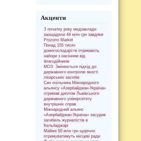
Акценти
З початку року медзаклади
заощадили 44 млн грн завдяки
Prozorro Market
Понад 155 тисяч
домогосподарств отримають
набори з насінням від
благодійників
МОЗ: Змінюється підхід до
державного контролю якості
лікарських засобів
Син очільника Міжнародного
альянсу «Азербайджан-Україна»
отримав диплом Львівського
державного університету
внутрішніх справ
Міжнародний альянс
«Азербайджан-Україна» засудив
загибель журналістів в
Кельбаджарі
Майже 50 млн грн щорічно
отримуватимуть місцеві ради