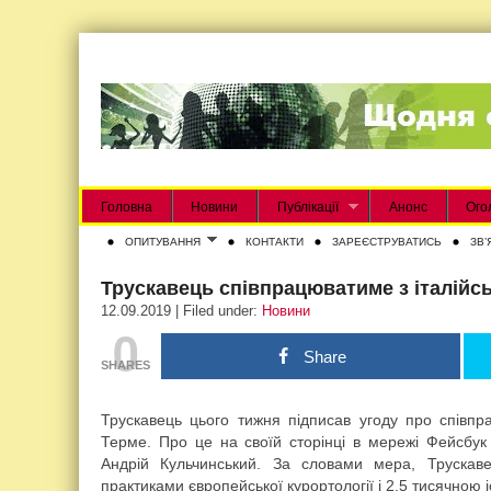
Головна
Новини
Публікації
Анонс
Ого
ОПИТУВАННЯ
КОНТАКТИ
ЗАРЕЄСТРУВАТИСЬ
ЗВʼ
Трускавець співпрацюватиме з італійс
12.09.2019 | Filed under:
Новини
0
Share
SHARES
Трускавець цього тижня підписав угоду про співпр
Терме. Про це на своїй сторінці в мережі Фейсбук
Андрій Кульчинський. За словами мера, Трускав
практиками європейської курортології і 2,5 тисячною і