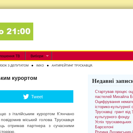
лошення ТВ
Вибори
ЯЗОК З ДЕПУТАТОМ
IMXO
АНТИРЕЙТИНГ ТРУСКАВЦЯ.
ьким курортом
Недавні запис
Стартував процес о
Tweet
пастелей Михайла Б
Оцифрування немате
історико-культурної
Трускавці: грант від
ацю з італійським курортом К‘янчано
культурного фонду
 повідомив міський голова Трускавця
Успіх трускавецьких 
ець отримав партнера з сучасними
Барселоні
сторією.
Родина Душинських-П