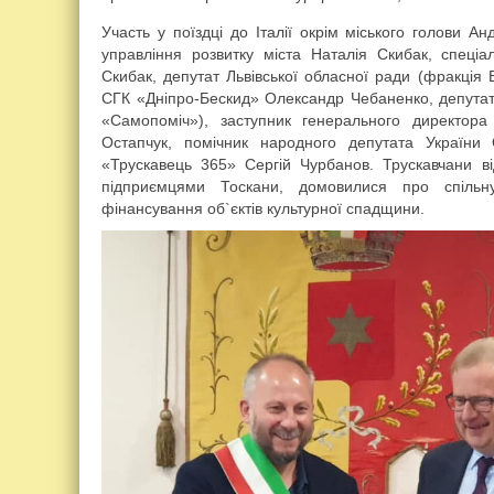
Участь у поїздці до Італії окрім міського голови А
управління розвитку міста Наталія Скибак, спеці
Скибак, депутат Львівської обласної ради (фракція
СГК «Дніпро-Бескид» Олександр Чебаненко, депутат 
«Самопоміч»), заступник генерального директор
Остапчук, помічник народного депутата України
«Трускавець 365» Сергій Чурбанов. Трускавчани від
підприємцями Тоскани, домовилися про спільну
фінансування об`єктів культурної спадщини.