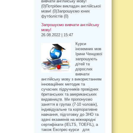
вивчати англійську мову!
(0)Потрібен викладач англійської
мови! (0)Запрошуємо юних
футболістів (0)
Запрошуємо вивчати англійську
мову!
26.08.2022 | 15:47
Курси
іноземних мов
Ірини Ченцової
запрошують
дітей та
дорослих
вивчати
англійську мову з використанням
інноваційних методик та
сучасних підручників провідних
британських та американських
видавництв. Ми пропонуємо
заняття в групах (7-10 чоловік),
індивідуальне та корпоративне
навчання, підготовку до ЗНО та
здачі екзаменів на міжнародні
сертифікати (IELTS, TOEFIL), а
також Експрес-курси для