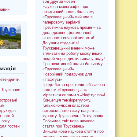
вод другий човен
Наукова монографія про
равий
позитивний вплив бальзаму
«Трускавецький» вийшла в
паперовому варіанті
Престижна наукова премія – за
дослідження фізіологічної
активності сечової кислоти!
До уваги студентів!
Трускавецький вчений може
впливати на роботу мозку інших
людей через дистильовану воду!
Про позитивний вплив бальзаму
мація
«Трускавецький»
Новорічний подарунок для
ретенденти.
«Нафтусі»
Гряде битва престолів: збагачена
 Трускавця
воднем «Трускавецька»
міряється силами з «Нафтусею»!
єстровані
Концепція тензіорегулому.
ким
Кількісно-якісні кластери
труктурні
артеріального тиску пацієнтів
х партій
курорту Трускавець і їх супровід
0 року
Побачила світ нова наукова
для гостей
стаття про Трускавець
Вийшла нова наукова стаття про
ти
лікувальні чинники курорту