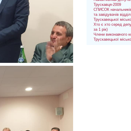
Трускавця-2009
СПИСОК начальників
та завідувачів відділ
Трускавецької міськ
Хто є хто серед депу
за 1 рік)
Члени виконавчого к
Трускавецької міськ