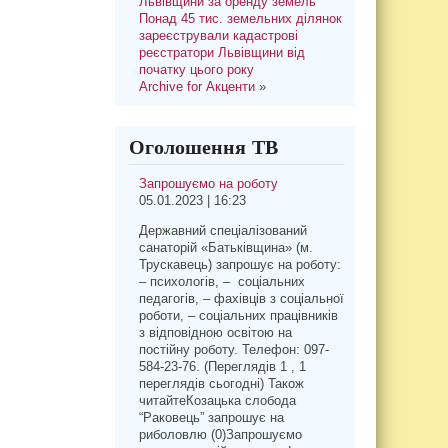
Львівщини за оренду земель
Понад 45 тис. земельних ділянок
зареєстрували кадастрові
реєстратори Львівщини від
початку цього року
Archive for Акценти
»
Оголошення ТВ
Запрошуємо на роботу
05.01.2023 | 16:23
Державний спеціалізований
санаторій «Батьківщина» (м.
Трускавець) запрошує на роботу:
– психологів, – соціальних
педагогів, – фахівців з соціальної
роботи, – соціальних працівників
з відповідною освітою на
постійну роботу. Телефон: 097-
584-23-76. (Переглядів 1 , 1
переглядів сьогодні) Також
читайтеКозацька слобода
“Раковець” запрошує на
риболовлю (0)Запрошуємо