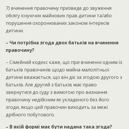
7) вчинення правочину призведе до звуження
обсягу існуючих майнових прав дитини та/або
порушення охоронюваних законом інтересів
дитини.
– Чи потрібна згода двох батьків на вчинення
правочину?
– Сімейний кодекс каже, що при вчиненні одним із
батьків правочинів щодо майна малолітньої
дитини вважається, що він діє за згодою другого з
батьків. Але другий з батьків має право
звернутися до суду з вимогою про визнання
правочину недійсним як укладеного без його
згоди, якщо цей правочин виходить за межі
дрібного побутового.
– В якій формі має бути надана така згода?