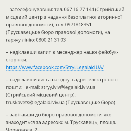
– зателефонувавши: тел. 067 16 77 144 (Стрийський
місцевий центр з надання безоплатної вторинної
правової допомоги), тел. 0971818351
(Трускавецьке бюро правової допомоги), на
гарячу лінію: 0800 21 31 03
– надіславши запит в месенджер нашої фейсбук-
сторінки:
https://www.facebook.com/Stryi.Legalaid.UA/
– надіславши листа на одну з адрес електронної
пошти: е-mail: stryy.lviv@legalaid.lviv.ua
(Стрийський місцевий центр),
truskavets@legalaid.lviv.ua (Трускавецьке бюро)
– завітавши до бюро правової допомоги, яке
знаходиться за адресою: м. Трускавець, площа.
Чорновола, 2.