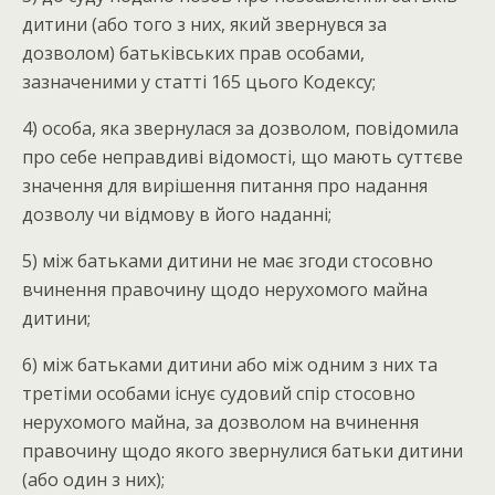
дитини (або того з них, який звернувся за
дозволом) батьківських прав особами,
зазначеними у статті 165 цього Кодексу;
4) особа, яка звернулася за дозволом, повідомила
про себе неправдиві відомості, що мають суттєве
значення для вирішення питання про надання
дозволу чи відмову в його наданні;
5) між батьками дитини не має згоди стосовно
вчинення правочину щодо нерухомого майна
дитини;
6) між батьками дитини або між одним з них та
третіми особами існує судовий спір стосовно
нерухомого майна, за дозволом на вчинення
правочину щодо якого звернулися батьки дитини
(або один з них);