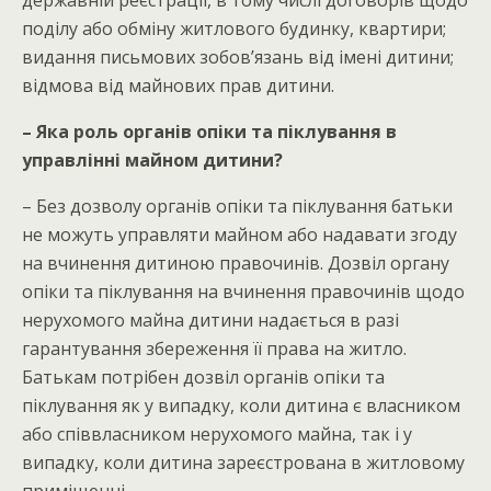
державній реєстрації, в тому числі договорів щодо
поділу або обміну житлового будинку, квартири;
видання письмових зобов’язань від імені дитини;
відмова від майнових прав дитини.
– Яка роль органів опіки та піклування в
управлінні майном дитини?
– Без дозволу органів опіки та піклування батьки
не можуть управляти майном або надавати згоду
на вчинення дитиною правочинів. Дозвіл органу
опіки та піклування на вчинення правочинів щодо
нерухомого майна дитини надається в разі
гарантування збереження її права на житло.
Батькам потрібен дозвіл органів опіки та
піклування як у випадку, коли дитина є власником
або співвласником нерухомого майна, так і у
випадку, коли дитина зареєстрована в житловому