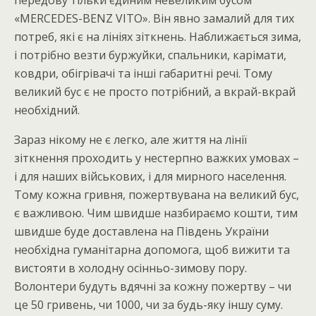
«MERCEDES-BENZ VITO». Він явно замалий для тих
потреб, які є на лініях зіткнень. Наближається зима,
і потрібно везти буржуйки, спальники, карімати,
ковдри, обігрівачі та інші габаритні речі. Тому
великий бус є не просто потрібний, а вкрай-вкрай
необхідний.
Зараз нікому не є легко, але життя на лінії
зіткнення проходить у нестерпно важких умовах –
і для наших військових, і для мирного населення.
Тому кожна гривня, пожертвувана на великий бус,
є важливою. Чим швидше назбираємо кошти, тим
швидше буде доставлена на Південь України
необхідна гуманітарна допомога, щоб вижити та
вистояти в холодну осінньо-зимову пору.
Волонтери будуть вдячні за кожну пожертву – чи
це 50 гривень, чи 1000, чи за будь-яку іншу суму.