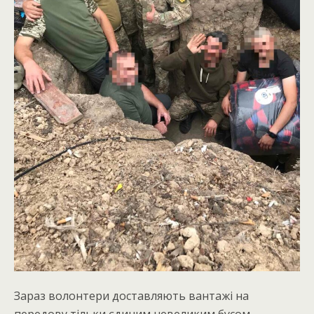
Зараз волонтери доставляють вантажі на
передову тільки єдиним невеликим бусом